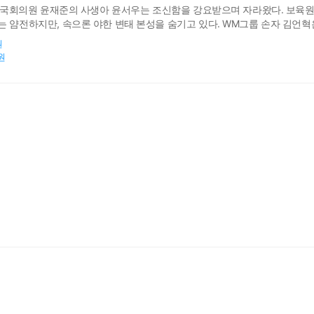
!” 국회의원 윤재준의 사생아 윤서우는 조신함을 강요받으며 자라왔다. 보
는 얌전하지만, 속으론 야한 변태 본성을 숨기고 있다. WM그룹 손자 김언혁은
지만 쉽지 않다. 서우의 순종적인 태도와 엉뚱함에 점차 마음이 흔들린다.
원
0원