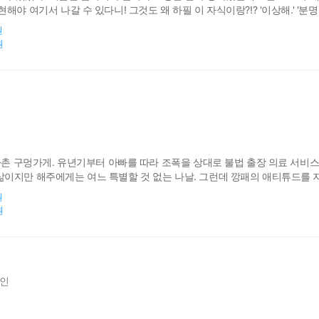
야 여기서 나갈 수 있다니! 그것도 왜 하필 이 자식이랑?!? '이상해.' '분명 
." "어쩔 수 없다기엔.. 너무 좋아하는데."
원
원
자촌 구멍가게. 유년기부터 아빠를 따라 조폭을 상대로 불법 출장 의료 서비스
이지만 해주에게는 여느 특별할 것 없는 나날. 그런데 깡패의 애티튜드를 지
야, 오빠 왔다.” …이 미친 인간을 어떻게 쫓아내지?
원
원
인