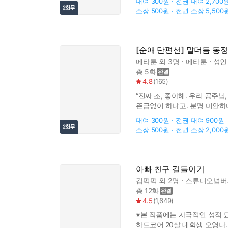
대여
300원
전권 대여
2,700
소장
500원
전권 소장
5,500
[순애 단편선] 말더듬 동
메타툰
외 3명
메타툰
성인
총 5화
4.8
(
165
)
“진짜 조, 좋아해. 우리 공주
뜬금없이 하냐고. 분명 미안하다
몰라.
대여
300원
전권 대여
900원
소장
500원
전권 소장
2,000
아빠 친구 길들이기
김퍽퍽
외 2명
스튜디오넘버
총 12화
4.5
(
1,649
)
※본 작품에는 자극적인 성적 
하드코어 20살 대학생 오영나.