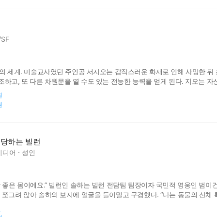
SF
후의 세계. 미술교사였던 주인공 서지오는 갑작스러운 화재로 인해 사망한 뒤 
조하고, 또 다른 차원문을 열 수도 있는 전능한 능력을 얻게 된다. 지오는 
한다. 그러나, 차원을 넘나들고, 다양한 사건을 해결할수록 자신의 죽음에
원
원
 당하는 빌런
미디어
성인
딱 좋은 몸이에요.” 빌런인 솔하는 빌런 전담팀 팀장이자 국민적 영웅인 범이
 쪼그려 앉아 솔하의 보지에 얼굴을 들이밀고 구경했다. “나는 동물의 신체 
 튀어나온 자지는 팔뚝만 했다. 불거진 굵은 핏줄은 징그러웠고 굵직한 좆 머
원