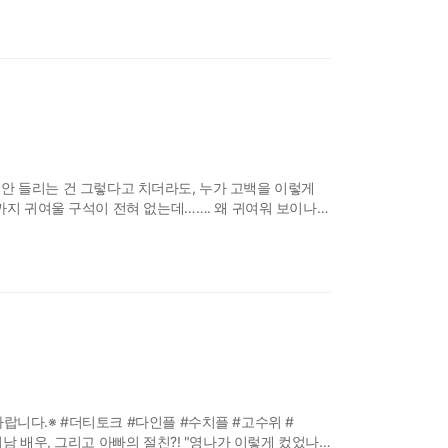
 잘 안 들리는 건 그렇다고 치더라도, 누가 고백을 이렇게
까지 귀여울 구석이 전혀 없는데……. 왜 귀여워 보이나
랍니다.※ #더티토크 #다인플 #수치플 #고수위 #
남 배우, 그리고 아빠의 절친?! "영나가 이렇게 컸었나?"