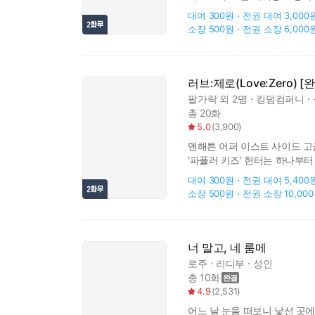
"아저씨… 아빠가 알면 정말 큰
대여
300원
전권 대여
3,000
소장
500원
전권 소장
6,000
러브:제로(Love:Zero) [
팔가락
외 2명
킹덤컴퍼니
총 20화
5.0
(
3,900
)
맨해튼 어퍼 이스트 사이드 고급
'파퓰러 키즈' 헌터는 하나부터
지유는 없어서는 안 될 존재가 
대여
300원
전권 대여
5,400
소장
500원
전권 소장
10,00
너 말고, 네 룸메
로주
리디부
성인
총 10화
4.9
(
2,531
)
어느 날 눈을 떠보니 낯선 곳