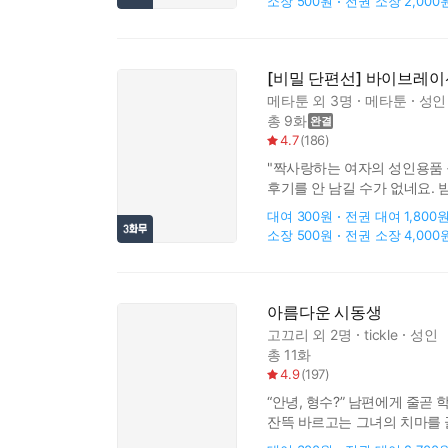
소장
500원
전권 소장
2,000
[비밀 단편선] 바이브레이
메타툰
외 3명
메타툰
성인
총 9화
4.7
(
186
)
"짝사랑하는 여자의 성인용품 
후기를 안 남길 수가 없네요. 
사람은 한선우 뿐이라고! 그녀
대여
300원
전권 대여
1,800
소장
500원
전권 소장
4,000
아름다운 시동생
고끄리
외 2명
tickle
성인
총 11화
4.9
(
197
)
“안녕, 형수?” 남편에게 줄곧
잔뜩 바르고는 그녀의 치마를 
구멍을 건드렸다. “거기는…… 