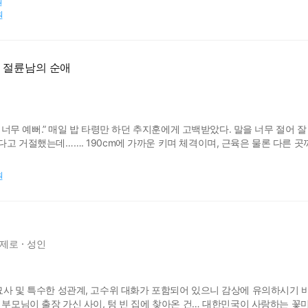
원
원
정 절륜남의 순애
님, 너무 예뻐.” 매일 밥 타령만 하던 추지훈에게 고백받았다. 말을 너무 절어
고 거절했는데……. 190cm에 가까운 키며 체격이며, 근육은 물론 다른 곳
원
제로
성인
묘사 및 특수한 성관계, 고수위 대화가 포함되어 있으니 감상에 유의하시기 바
 부모님이 출장 가신 사이, 텅 빈 집에 찾아온 건… 대한민국이 사랑하는 꽃미