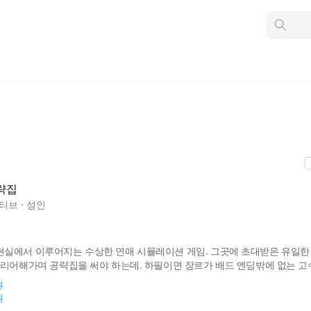
인
스
턴
트
검
색
략집
티브
성인
실에서 이루어지는 수상한 연애 시뮬레이션 게임. 그곳에 초대받은 유일한 
클리어해가며 공략집을 써야 하는데. 하필이면 장르가 배드 엔딩밖에 없는 고
든 엔딩을 클리어하고, 공략집까지 완성할 수 있을까?
원
원