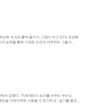
초상화 속으로 빨려 들어가, 그림이 되고 만다. 초상화
자신의 능력을 통해 수많은 인연과 마주하며 그들이
 드리워진 진실에 가까워지는데…
건에게 잡혔다. “치유계라서 보지를 아무리 쑤셔도
특징을 자유자재로 사용할 수 있거든요.” 습기를 품은
리는 벌름거릴 때마다 프리컴을 질