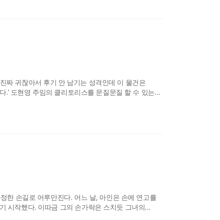
 진짜 귀찮아서 후기 안 남기는 성격인데 이 물건은
니다.’ 도현영 주임의 클리토리스를 문질문질 할 수 있는
직원인 현영을 떠올리며 수
다정한 손길로 어루만진다. 어느 날, 아인은 손에 연고를
르기 시작했다. 이따금 그의 손가락은 스치듯 그녀의
를 홀렸다. “조금만 핥아