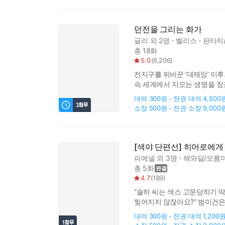
던전을 그리는 화가
글리
외 2명
벨리스
판타지/
총 18화
5.0
(
6,206
)
전지구를 뒤바꾼 ‘대재앙’ 이
속 세계에서 지오는 생명을 창
맞닥뜨린 문제를 해결해주고자 
대여
300원
전권 대여
4,500
소장
500원
전권 소장
9,000
[색야 단편선] 히어로에게
피에넬
외 3명
해와달/오름
총 5화
4.7
(
189
)
“솔하 씨는 섹스 고문당하기 
찢어지지 않잖아요?” 범이건은
비릿한 냄새가 훅 번졌다. 퉁
대여
300원
전권 대여
1,200