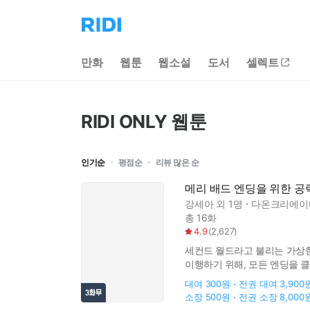
리
디
홈
만화
웹툰
웹소설
도서
셀렉트
으
로
이
동
RIDI ONLY 웹툰
인기순
평점순
리뷰 많은 순
메리 배드 엔딩을 위한 공
강세아
외 1명
다온크리에이
총 16화
4.9
(
2,627
)
세컨드 월드라고 불리는 가상현
이행하기 위해, 모든 엔딩을 
히타이트라니. 과연 지아는 모
대여
300원
전권 대여
3,900
소장
500원
전권 소장
8,000