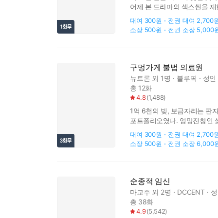
어제 본 드라마의 섹스씬을 재현해
"남친 말고 나랑 이러고 있는 거
대여
300원
전권 대여
2,700
소장
500원
전권 소장
5,000
구멍가게 불법 의료원
뉴트론
외 1명
블루픽
성인
총 12화
4.8
(
1,488
)
1억 6천의 빚, 보금자리는 판
포트폴리오였다. 엉망진창인 삶
종잡을 수 없게 되는데…. “애기
대여
300원
전권 대여
2,700
소장
500원
전권 소장
6,000
순종적 임신
마교주
외 2명
DCCENT
성
총 38화
4.9
(
5,542
)