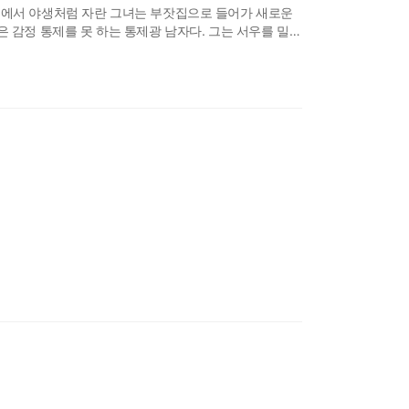
육원에서 야생처럼 자란 그녀는 부잣집으로 들어가 새로운
 감정 통제를 못 하는 통제광 남자다. 그는 서우를 밀랍
 서로 다른 성격과 방식으로
병약한 소꿉친구를 치
[계략 단편선] 연하