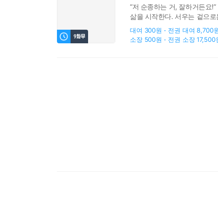
“저 순종하는 거, 잘하거든요
삶을 시작한다. 서우는 겉으로
인형처럼 완벽하게 조종하려 하
대여
300원
전권 대여
8,700
소장
500원
전권 소장
17,50