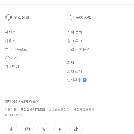
지
지
고객센터
공지사항
서비스
기타 문의
제휴카드
원고 투고
뷰어 다운로드
사업 제휴 문의
CP사이트
회사
리디바탕
회사 소개
인재채용
리디(주) 사업자 정보
이용약관
개인정보 처리방침
청소년보호정책
사업자정보확인
©
RIDI Corp.
페
인
트
유
틱