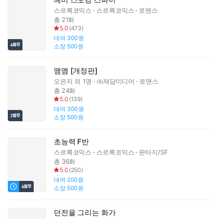
스르륵코믹스
스르륵코믹스
로맨스
총 21화
5.0
(
473
)
대여
300원
소장
500원
맴맴 [개정판]
오은지
외 1명
㈜재담미디어
로맨스
총 24화
5.0
(
139
)
대여
300원
소장
500원
초능력 F반
스르륵코믹스
스르륵코믹스
판타지/SF
총 36화
5.0
(
250
)
대여
200원
소장
500원
던전을 그리는 화가