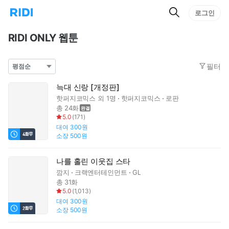
검
리
로그인
인
색
디
스
홈
턴
RIDI ONLY 웹툰
으
트
로
검
이
색
필터
동
늑대 신랑 [개정판]
핫퍼지코믹스
외 1명
핫퍼지코믹스
로판
총 24화
5.0
(
171
)
대여
300원
소장
500원
나를 홀린 이웃집 스타
깜지
크랙엔터테인먼트
GL
총 31화
5.0
(
1,013
)
대여
300원
소장
500원