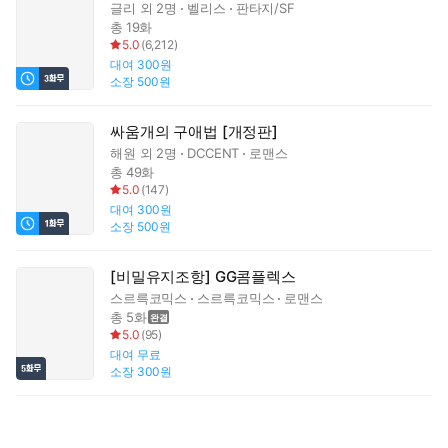
글리
외 2명
벨리스
판타지/SF
총 19화
5.0
(
6,212
)
대여
300원
소장
500원
싸움개의 구애법 [개정판]
해원
외 2명
DCCENT
로맨스
총 49화
5.0
(
147
)
대여
300원
소장
500원
[비밀유지조항] GG콤플렉스
스르륵코믹스
스르륵코믹스
로맨스
총 5화
5.0
(
95
)
대여
무료
소장
300원