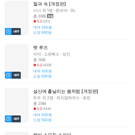
철과 속 [개정판]
시나
외 1명
문피아
GL
총 39화
5.0
(
121
)
대여
300원
소장
500원
렛 루즈
아지
소란북스
성인
총 16화
5.0
(
439
)
대여
300원
소장
500원
설산에 흩날리는 봄처럼 [개정판]
두두
외 2명
위즈덤하우스
로판
총 29화
5.0
(
144
)
대여
300원
소장
500원
헤비 스모킹 스파이