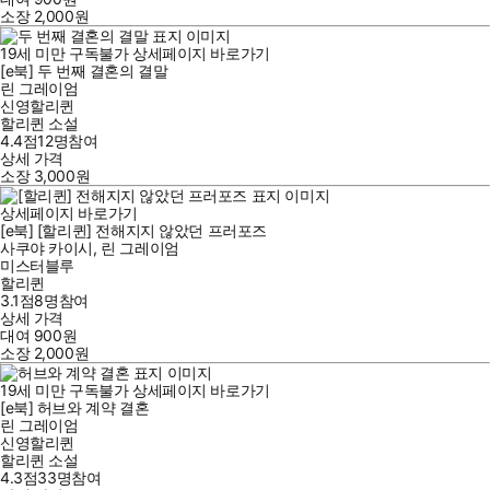
소장
2,000
원
19세 미만 구독불가
상세페이지 바로가기
[e북] 두 번째 결혼의 결말
린 그레이엄
신영할리퀸
할리퀸 소설
4.4점
12
명
참여
상세 가격
소장
3,000
원
상세페이지 바로가기
[e북] [할리퀸] 전해지지 않았던 프러포즈
사쿠야 카이시
,
린 그레이엄
미스터블루
할리퀸
3.1점
8
명
참여
상세 가격
대여
900
원
소장
2,000
원
19세 미만 구독불가
상세페이지 바로가기
[e북] 허브와 계약 결혼
린 그레이엄
신영할리퀸
할리퀸 소설
4.3점
33
명
참여