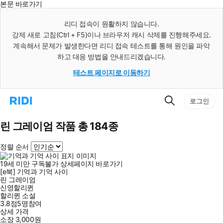
본문 바로가기
인
스
리디 접속이 원활하지 않습니다.
턴
강제 새로 고침(Ctrl + F5)이나 브라우저 캐시 삭제를 진행해주세요.
트
검
계속해서 문제가 발생한다면 리디 접속 테스트를 통해 원인을 파악
색
하고 대응 방법을 안내드리겠습니다.
테스트 페이지로 이동하기
검
리
로그인
색
디
홈
으
린 그레이엄 작품 총 184종
로
이
정렬 순서
동
19세 미만 구독불가
상세페이지 바로가기
[e북] 기억과 기억 사이
린 그레이엄
신영할리퀸
할리퀸 소설
3.8점
5
명
참여
상세 가격
소장
3,000
원