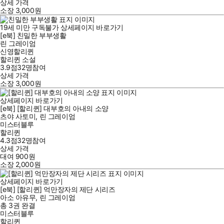
상세 가격
소장
3,000
원
19세 미만 구독불가
상세페이지 바로가기
[e북] 친밀한 부부생활
린 그레이엄
신영할리퀸
할리퀸 소설
3.9점
32
명
참여
상세 가격
소장
3,000
원
상세페이지 바로가기
[e북] [할리퀸] 대부호의 아내의 소양
츠야 사토미
,
린 그레이엄
미스터블루
할리퀸
4.3점
32
명
참여
상세 가격
대여
900
원
소장
2,000
원
상세페이지 바로가기
[e북] [할리퀸] 억만장자의 제단 시리즈
아소 아유무
,
린 그레이엄
총 3권
완결
미스터블루
할리퀸