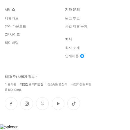
서비스
기타 문의
제휴카드
원고 투고
뷰어 다운로드
사업 제휴 문의
CP사이트
회사
리디바탕
회사 소개
인재채용
리디(주) 사업자 정보
이용약관
개인정보 처리방침
청소년보호정책
사업자정보확인
©
RIDI Corp.
페
인
트
유
틱
이
스
위
튜
톡
스
타
터
브
북
그
램