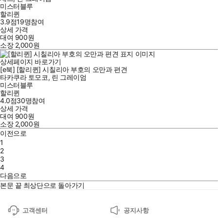
미스터블루
할리퀸
3.9점
19
명
참여
상세 가격
대여
900
원
소장
2,000
원
상세페이지 바로가기
[e북] [할리퀸] 시칠리아 부호의 오만과 편견
타카쿠라 토모코
,
린 그레이엄
미스터블루
할리퀸
4.0점
30
명
참여
상세 가격
대여
900
원
소장
2,000
원
이전으로
1
2
3
4
다음으로
본문 끝
최상단으로 돌아가기
고객센터
공지사항