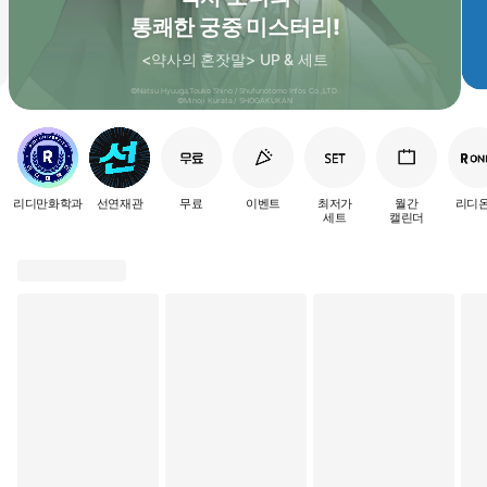
통쾌한 궁중 미스터리!
<약사의 혼잣말> UP & 세트
©Natsu Hyuuga,Touko Shino / Shufunotomo Infos Co.,LTD.
©Minoji Kurata / SHOGAKUKAN
퀵
메
뉴
리디만화학과
선연재관
무료
이벤트
최저가
월간
리디
세트
캘린더