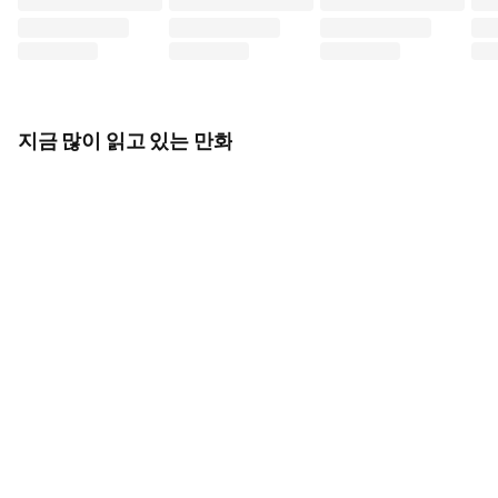
지금 많이 읽고 있는 만화
배신당해서 왕비
[코믹] 약사의
헌터X헌터 신장