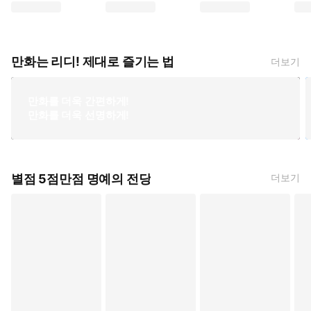
책이라면 팔 만큼 (코지마 아오, 대원씨아이)
버려진 악역 영애는 괴물에게 옛날이야기를 들려준
세금으로 산 책 (케이야마 
도서
만화는 리디! 제대로 즐기는 법
더보기
만화를 더욱 간편하게!
만화를 더욱 선명하게!
별점 5점만점 명예의 전당
더보기