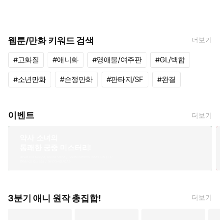
웹툰/만화 키워드 검색
더보기
고화질
애니화
영애물/여주판
GL/백합
소년만화
순정만화
판타지/SF
완결
이벤트
더보기
약사 소녀의
통쾌한 궁중 미스터리!
©Natsu Hyuuga,Touko Shino / Shufunotomo Infos Co.,LTD.
©Minoji Kurata / SHOGAKUKAN
3분기 애니 원작 총집합!
더보기