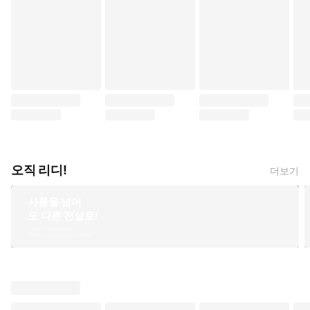
오직 리디!
더보기
사룡을 넘어
또 다른 전설로!
©Mutsumi Okubashi
©Kanata Yanagino/OVERLAP