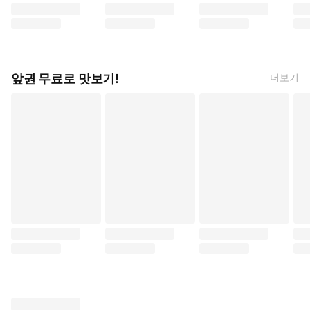
[특별 세트] 마법소녀를 동경해서 (총 6권) (오노나카 아키히로, 대원씨아
[완결 세트] 버려진 악역 영애는 괴물에게 옛날이
[특별 세트] 황천의 츠가이 
[특
앞권 무료로 맛보기!
더보기
반딧불이의 혼례 (타치바나 오레코, 서울미디어코믹스/DCW)
밟고, 차고, 사랑하고 (이치야 스미, 대원씨아이)
얼굴만으론 좋아할 수 없어
어쌔