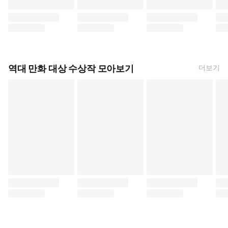
스킵과 로퍼 (타카마츠 미사키, 시프트코믹스)
장송의 프리렌 (아베 츠카사, 야마다 카네히토, 학
메달리스트 (츠루마 이카다
투명
역대 만화 대상 수상작 모아보기
더보기
책이라면 팔 만큼 (코지마 아오, 대원씨아이)
너와 우주를 걷기 위하여 (도로노다 이누히코, 학
이거 그리고 죽어 (토요다 
다윈