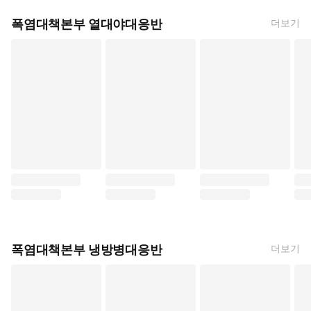
폭염대책본부 열대야대응반
더보기
요츠바랑! (아즈마 키요히코, 금정, 대원씨아이)
위국일기 (야마시타 토모코, 대원씨아이)
아와지마 가극학교 (시무라 
나츠
폭염대책본부 냉방병대응반
더보기