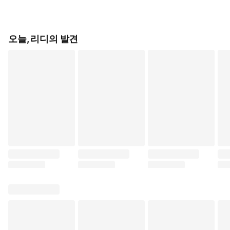
오늘, 리디의 발견
죽음의 세계가 된 동결 지구 (츠지츠구 유히로, YNK/DCW)
사랑하는 사람의 잔혹한 대역 요구 (야모리 마키,
용의 저주를 품은 고양이들 
모험