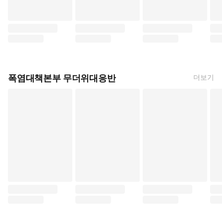
여학교의 별 (와야마 야마, 현승희, 문학동네)
우라미치 선생님 (쿠제 가쿠, 시프트코믹스)
스파이 패밀리 (엔도 타츠야
먼작
폭염대책본부 무더위대응반
더보기
찍히지 않습니다 (코노시마 루카, 소미미디어/DCW)
히카루가 죽은 여름 (모쿠모쿠렌, 송재희, SL COM
아오노 군에게 닿고 싶으니까
소용