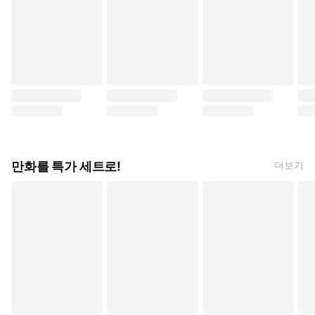
스킵과 로퍼 (타카마츠 미사키, 시프트코믹스)
땀과 비누 (야마다 킨테츠, 대원씨아이)
방관자의 사랑 (요시다 료,
그 
만화를 특가 세트로!
더보기