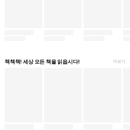
책이라면 팔 만큼 (코지마 아오, 대원씨아이)
[릴리] 아주 깊은 우주에서 사랑을 담아 (아시다카 
세계를 구한 용사에게 스토킹
배고
책책책! 세상 모든 책을 읽읍시다!
더보기