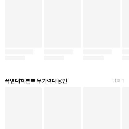
슈퍼 뒤에서 담배 피우는 두 사람 (지누시, 김성래, SL COMIC)
[코믹] 못 미더운 악녀입니다만 ~추궁접서 교체전
이거 그리고 죽어 (토요다 
천막
폭염대책본부 무기력대응반
더보기