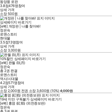
동양풍 로판
3.8점
476
명
참여
상세 가격
소장
500
원
상세페이지 바로가기
[e북] 개정판 | 나를 찾아봐!
정은숙
로맨스토리
현대물
3.5점
13
명
참여
상세 가격
소장
3,000
원
10
%
할인
상세페이지 바로가기
[e북] 완월 (玩月)
정은숙
총 2권
완결
로맨스토리
역사/시대물
4.2점
571
명
참여
상세 가격
소장
2,000
원
전권 소장
3,600
원
(10%
)
4,000
원
19세 미만 구독불가
상세페이지 바로가기
[e북] 홍염 (紅焰) (외전증보판)
정은숙
총 3권
완결