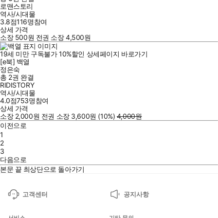
로맨스토리
역사/시대물
3.8점
116
명
참여
상세 가격
소장
500
원
전권 소장
4,500
원
19세 미만 구독불가
10
%
할인
상세페이지 바로가기
[e북] 백열
정은숙
총 2권
완결
RIDISTORY
역사/시대물
4.0점
753
명
참여
상세 가격
소장
2,000
원
전권 소장
3,600
원
(10%
)
4,000
원
이전으로
1
2
3
다음으로
본문 끝
최상단으로 돌아가기
고객센터
공지사항
서비스
기타 문의