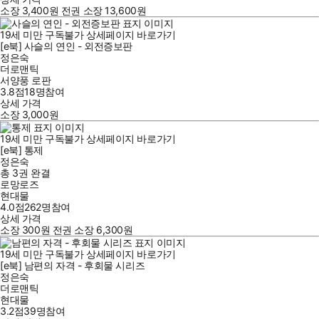
소장
3,400
원
전권 소장
13,600
원
19세 미만 구독불가
상세페이지 바로가기
[e북] 사슬의 연인 - 외전증보판
정은숙
더로맨틱
서양풍 로판
3.8점
18
명
참여
상세 가격
소장
3,000
원
19세 미만 구독불가
상세페이지 바로가기
[e북] 통제
정은숙
총 3권
완결
로망로즈
현대물
4.0점
262
명
참여
상세 가격
소장
300
원
전권 소장
6,300
원
19세 미만 구독불가
상세페이지 바로가기
[e북] 남편의 자격 - 후회물 시리즈
정은숙
더로맨틱
현대물
3.2점
39
명
참여