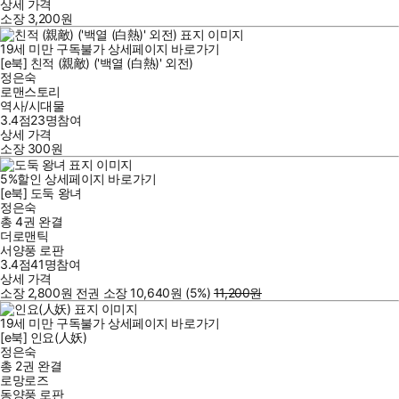
상세 가격
소장
3,200
원
19세 미만 구독불가
상세페이지 바로가기
[e북] 친적 (親敵) ('백열 (白熱)' 외전)
정은숙
로맨스토리
역사/시대물
3.4점
23
명
참여
상세 가격
소장
300
원
5
%
할인
상세페이지 바로가기
[e북] 도둑 왕녀
정은숙
총 4권
완결
더로맨틱
서양풍 로판
3.4점
41
명
참여
상세 가격
소장
2,800
원
전권 소장
10,640
원
(5%
)
11,200
원
19세 미만 구독불가
상세페이지 바로가기
[e북] 인요(人妖)
정은숙
총 2권
완결
로망로즈
동양풍 로판