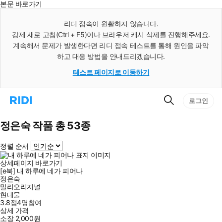
본문 바로가기
인
스
리디 접속이 원활하지 않습니다.
턴
강제 새로 고침(Ctrl + F5)이나 브라우저 캐시 삭제를 진행해주세요.
트
검
계속해서 문제가 발생한다면 리디 접속 테스트를 통해 원인을 파악
색
하고 대응 방법을 안내드리겠습니다.
테스트 페이지로 이동하기
검
리
로그인
색
디
홈
으
정은숙 작품 총 53종
로
이
정렬 순서
동
상세페이지 바로가기
[e북] 내 하루에 네가 피어나
정은숙
밀리오리지널
현대물
3.8점
4
명
참여
상세 가격
소장
2,000
원