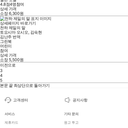
4.8점
4
명
참여
상세 가격
소장
6,300
원
상세페이지 바로가기
천하 제일의 말
토요시마 오시오
,
김숙현
김난주
번역
그린북
어린이
참여
상세 가격
소장
5,500
원
이전으로
3
4
5
본문 끝
최상단으로 돌아가기
고객센터
공지사항
서비스
기타 문의
제휴카드
원고 투고