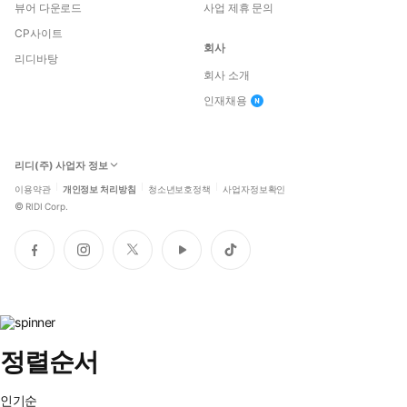
뷰어 다운로드
사업 제휴 문의
CP사이트
회사
리디바탕
회사 소개
인재채용
리디(주) 사업자 정보
이용약관
개인정보 처리방침
청소년보호정책
사업자정보확인
©
RIDI Corp.
페
인
트
유
틱
이
스
위
튜
톡
스
타
터
브
북
그
램
정렬순서
인기순