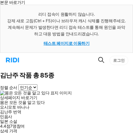
본문 바로가기
인
스
리디 접속이 원활하지 않습니다.
턴
강제 새로 고침(Ctrl + F5)이나 브라우저 캐시 삭제를 진행해주세요.
트
검
계속해서 문제가 발생한다면 리디 접속 테스트를 통해 원인을 파악
색
하고 대응 방법을 안내드리겠습니다.
테스트 페이지로 이동하기
검
리
로그인
색
디
홈
으
김난주 작품 총 85종
로
이
정렬 순서
동
상세페이지 바로가기
몸은 모든 것을 알고 있다
요시모토 바나나
김난주
번역
민음사
일본 소설
4.4점
7
명
참여
상세 가격