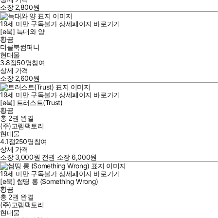
소장
2,800
원
19세 미만 구독불가
상세페이지 바로가기
[e북] 늑대와 양
황곰
더클북컴퍼니
현대물
3.8점
50
명
참여
상세 가격
소장
2,600
원
19세 미만 구독불가
상세페이지 바로가기
[e북] 트러스트(Trust)
황곰
총 2권
완결
(주)고렘팩토리
현대물
4.1점
250
명
참여
상세 가격
소장
3,000
원
전권 소장
6,000
원
19세 미만 구독불가
상세페이지 바로가기
[e북] 썸띵 롱 (Something Wrong)
황곰
총 2권
완결
(주)고렘팩토리
현대물