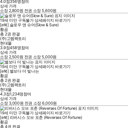
4.0점
356
명
참여
상세 가격
소장
2,800
원
전권 소장
5,600
원
19세 미만 구독불가
상세페이지 바로가기
[e북] 슬로우 앤 슈어(Slow & Sure)
황곰
총 2권
완결
(주)고렘팩토리
현대물
3.9점
458
명
참여
상세 가격
소장
2,500
원
전권 소장
5,000
원
19세 미만 구독불가
상세페이지 바로가기
[e북] 별보다 더 빛나는
황곰
총 2권
완결
(주)고렘팩토리
현대물
4.3점
1,234
명
참여
상세 가격
소장
3,000
원
전권 소장
6,000
원
19세 미만 구독불가
상세페이지 바로가기
[e북] 리버시스 오브 포춘 (Reverses Of Fortune)
황곰
총 4권
완결