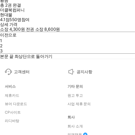
황곰
총 2권
완결
더클북컴퍼니
현대물
4.1점
550
명
참여
상세 가격
소장
4,300
원
전권 소장
8,600
원
이전으로
1
2
3
본문 끝
최상단으로 돌아가기
고객센터
공지사항
서비스
기타 문의
제휴카드
원고 투고
뷰어 다운로드
사업 제휴 문의
CP사이트
회사
리디바탕
회사 소개
인재채용