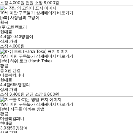
소장
4,000
원
전권 소장
8,000
원
19세 미만 구독불가
상세페이지 바로가기
[e북] 사장님의 고양이
황곰
(주)고렘팩토리
현대물
4.4점
2,043
명
참여
상세 가격
소장
4,000
원
19세 미만 구독불가
상세페이지 바로가기
[e북] 하쉬 토크 (Harsh Toke)
황곰
총 2권
완결
더클북컴퍼니
현대물
4.4점
695
명
참여
상세 가격
소장
3,400
원
전권 소장
6,800
원
19세 미만 구독불가
상세페이지 바로가기
[e북] 지구를 아끼는 방법
황곰
더클북컴퍼니
현대물
3.9점
59
명
참여
상세 가격