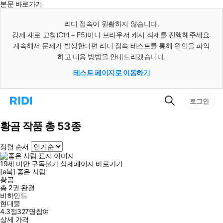
본문 바로가기
인
스
리디 접속이 원활하지 않습니다.
턴
강제 새로 고침(Ctrl + F5)이나 브라우저 캐시 삭제를 진행해주세요.
트
검
계속해서 문제가 발생한다면 리디 접속 테스트를 통해 원인을 파악
색
하고 대응 방법을 안내드리겠습니다.
테스트 페이지로 이동하기
검
리
로그인
색
디
홈
으
황곰 작품 총 53종
로
이
정렬 순서
동
19세 미만 구독불가
상세페이지 바로가기
[e북] 좋은 사람
황곰
총 2권
완결
비하인드
현대물
4.3점
327
명
참여
상세 가격