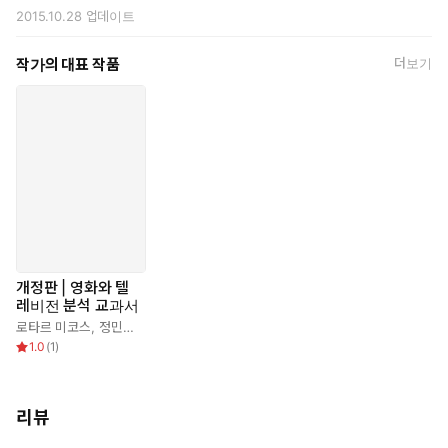
2015.10.28
업데이트
작가의 대표 작품
더보기
개정판 | 영화와 텔
레비전 분석 교과서
로타르 미코스
,
정민영
,
임우영
,
류용상
,
주미경
,
서유정
,
신혜선
,
김종대
,
김형래
,
1.0
(
1
)
리뷰