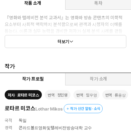
작품 소개
목차
『영화와 텔레비전 분석 교과서』는 영화와 방송 콘텐츠의 미학적
요소부터 사회적 맥락까지 분석함으로써 관객과 시청자의 이해를
돕는다. 이론과 실무 능력을 겸비한 저자가 실제 분석 사례를 곁들
여 쉽게 설명했다. 현재 독일에서 관련 분야 교재로 가장 많이 사용
더보기
되는 책이다.
작가
작가 프로필
작가 소개
저자
로타르 미코스
번역
정민영
번역
임우영
번역
류용상
로타르 미코스
Lothar Mikos
작가 신간 알림 · 소식
국적
독일
경력
콘라드볼프영화및텔레비전방송대학 교수