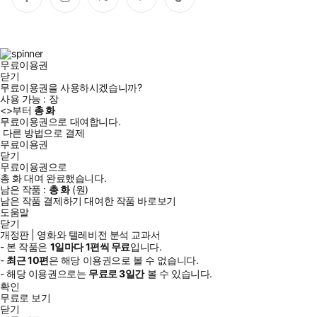
페
인
트
유
틱
이
스
위
튜
톡
스
타
터
브
북
그
램
무료이용권
닫기
무료이용권을 사용하시겠습니까?
사용 가능 :
장
<
>부터
총
화
무료이용권으로 대여합니다.
다른 방법으로 결제
무료이용권
닫기
무료이용권으로
총
화
대여 완료했습니다.
남은 작품 :
총
화
(
원)
남은 작품 결제하기
대여한 작품 바로보기
도움말
닫기
개정판 | 영화와 텔레비전 분석 교과서
- 본 작품은
1일
마다
1
편씩 무료
입니다.
-
최근
10편
은 해당 이용권으로 볼 수 없습니다.
- 해당 이용권으로는
무료로
3일
간
볼 수 있습니다.
확인
무료로 보기
닫기