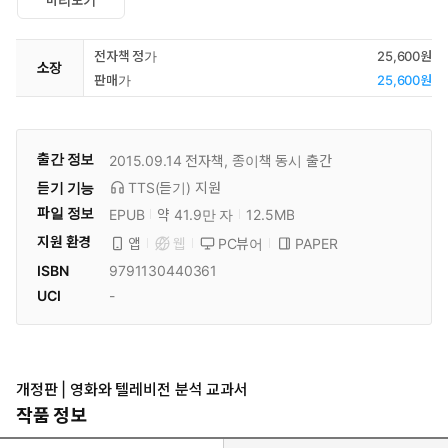
전자책 정가
25,600원
소장
판매가
25,600원
출간 정보
2015.09.14
전자책, 종이책 동시 출간
듣기 기능
TTS(듣기)
지원
파일 정보
EPUB
약 41.9만 자
12.5MB
지원 환경
PC뷰어
PAPER
앱
웹
ISBN
9791130440361
UCI
-
개정판 | 영화와 텔레비전 분석 교과서
작품 정보