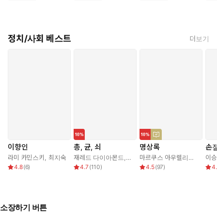
정치/사회 베스트
더보기
이향인
총, 균, 쇠
명상록
손
라미 카민스키
,
최지숙
재레드 다이아몬드
,
강주헌
마르쿠스 아우렐리우스
,
박문
이승
4.8
(
6
)
4.7
(
110
)
4.5
(
97
)
4
소장하기 버튼