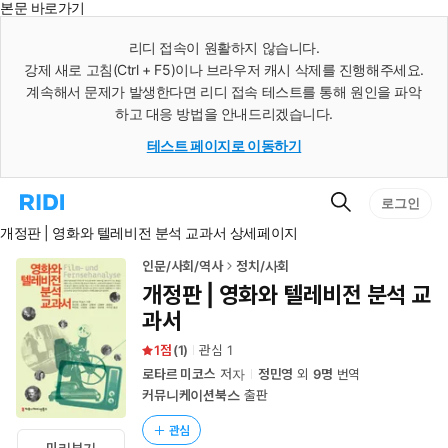
본문 바로가기
인
스
리디 접속이 원활하지 않습니다.
턴
강제 새로 고침(Ctrl + F5)이나 브라우저 캐시 삭제를 진행해주세요.
트
검
계속해서 문제가 발생한다면 리디 접속 테스트를 통해 원인을 파악
색
하고 대응 방법을 안내드리겠습니다.
테스트 페이지로 이동하기
검
리
로그인
색
디
개정판 | 영화와 텔레비전 분석 교과서 상세페이지
홈
으
로
인문/사회/역사
정치/사회
이
개정판 | 영화와 텔레비전 분석 교
동
과서
1
(
1
)
관심
1
로타르 미코스
저자
정민영
외
9명
번역
커뮤니케이션북스
출판
관심
미리보기