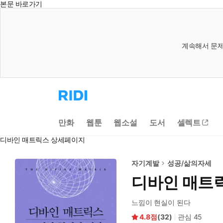
본문 바로가기
계속해서 문제
리
디
홈
으
만화
웹툰
웹소설
도서
셀렉트
로
이
디바인 매트릭스 상세페이지
동
자기계발
성공/삶의자세
디바인 매트
느낌이 현실이 된다
4.8
(
32
)
관심
45