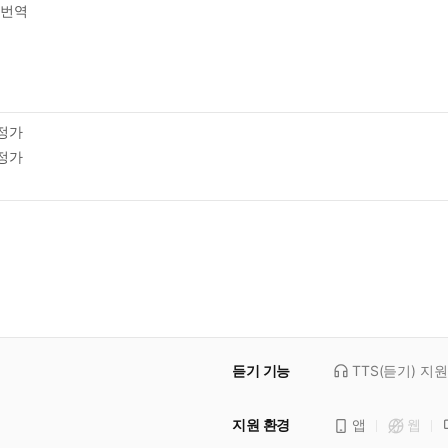
번역
정가
정가
듣기 기능
TTS(듣기)
지원
지원 환경
앱
웹