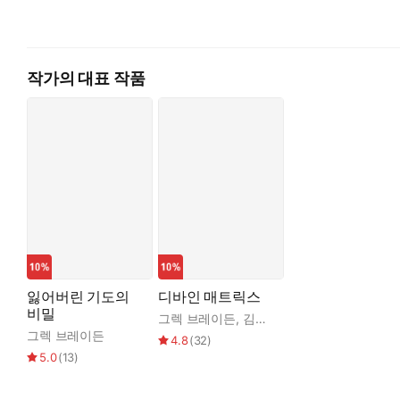
작가의 대표 작품
잃어버린 기도의
디바인 매트릭스
비밀
그렉 브레이든
,
김시현
그렉 브레이든
4.8
(
32
)
5.0
(
13
)