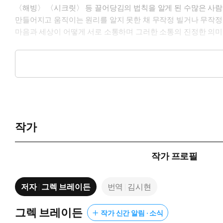
〈해빙〉 〈시크릿〉 등 끌어당김의 법칙을 알게 된 수많은 사람이
만들어지고 움직이는 원리를 알지 못한 채 무작정 빌거나 무작정 노
마음과 세상이 어떻게 서로 소통하며 그러한 소통의 진정한 의미
전작 『잃어버린 기도의 비밀』에서 발견했던 내용에서 몇 걸음 더
진 원리와 구체적인 법칙들, 영적인 시야를 아름답게 넓히는 동서
14년간 전 세계 26개국 이상 주요 언어로 번역되면서, 끌어
과 새로운 표지로 한국에 다시 선보인다.
작가
작가 프로필
저자
그렉 브레이든
번역
김시현
그렉 브레이든
작가 신간 알림 · 소식