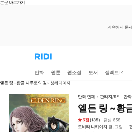
본문 바로가기
계속해서 문제
리
디
홈
으
만화
웹툰
웹소설
도서
셀렉트
로
이
엘든 링 ~황금 나무로의 길~ 상세페이지
동
만화 연재
판타지/SF
만화
엘든 링 ~황
5
(
135
)
관심
658
토비타 니키이치
글, 그림