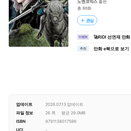
노엔코믹스
출판
총 86화
관심
🚀RIDI 선연재 만
이벤트
만화 e북으로 보기
추천
업데이트
2026.07.13
업데이트
파일 정보
26 쪽
평균 29.0MB
ISBN
9791138017596
UCI
-