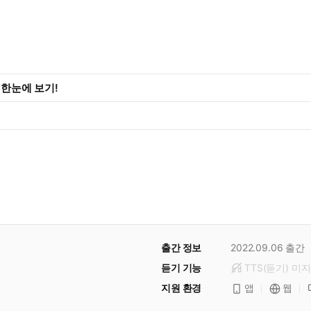
화 한눈에 보기!
출간 정보
2022.09.06
출간
듣기 기능
TTS(듣기)
미
지
지원 환경
앱
웹