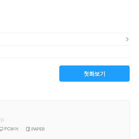
첫화보기
원
PC뷰어
PAPER