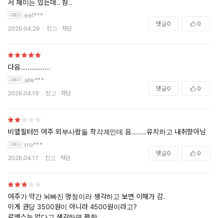
서 재미는 있는데.. 참..
eel***
댓글
0
0
2026.04.29
신고
차단
다음................
alw***
댓글
0
0
2026.04.19
신고
차단
비엘필터낀 여주 외부사람들 착각계인데 음……..유치하고 내취향아님
rro***
댓글
0
0
2026.04.17
신고
차단
여주가 약간 뇌빠진 멍청이라 생각하고 보면 이해가 감.
이게 권당 3500원이 아니라 4500원이라고?
로맨스는 없다고 생각하면 편함.