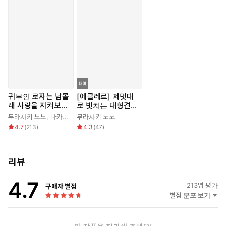
귀부인 로자는 남몰
[에클레르] 제멋대
래 사랑을 지켜보고
로 빗치는 대형견의
싶어
애착 장난감
무라사키 노노
,
나카무라 사츠키
무라사키 노노
,
한호성
4.7
(
213
)
4.3
(
47
)
리뷰
4.7
213
명 평가
구매자 별점
별점 분포 보기