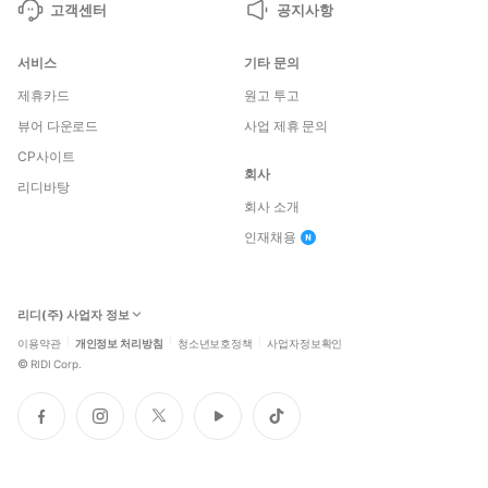
고객센터
공지사항
서비스
기타 문의
제휴카드
원고 투고
뷰어 다운로드
사업 제휴 문의
CP사이트
회사
리디바탕
회사 소개
인재채용
리디(주) 사업자 정보
이용약관
개인정보 처리방침
청소년보호정책
사업자정보확인
©
RIDI Corp.
페
인
트
유
틱
이
스
위
튜
톡
스
타
터
브
북
그