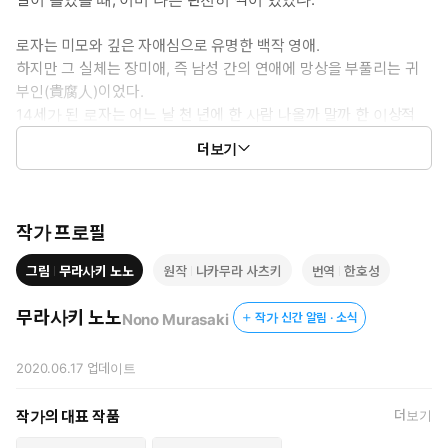
로자는 미모와 깊은 자애심으로 유명한 백작 영애.
하지만 그 실체는 장미애, 즉 남성 간의 연애에 망상을 부풀리는 귀
부인(貴腐人)이었다.
14세가 된 로자는 어느 날 천 년에 한 사람 나올까 말까 한 이상적
‘수’인 배다른 남동생 베르나르도와 운명적으로 만난다.
더보기
그리고 곧장 ‘베르땅 총수 계획’을 세우고 분투……하지만 그 썩어 빠
진 행동이 어쩐지 계속 고결한 행위로 오해받는데――?
남자만 있다 하면 냅다 엮어 버리는 신개념 BL 좋아 영애 등장!
작가 프로필
오늘도 즐겁고 힘차게 덕질을 시작합니다♡
그림
무라사키 노노
원작
나카무라 사츠키
번역
한호성
무라사키 노노
Nono Murasaki
작가 신간 알림 · 소식
2020.06.17
업데이트
작가의 대표 작품
더보기