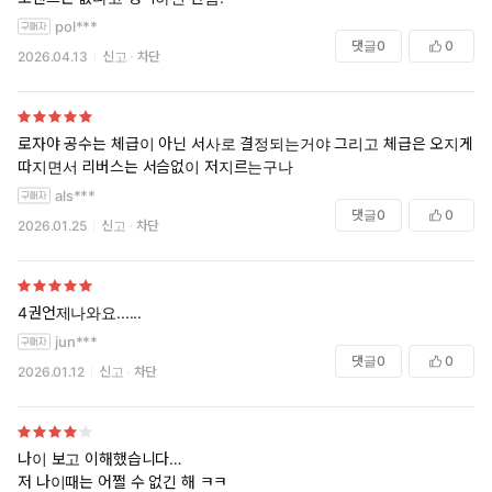
pol***
댓글
0
0
2026.04.13
신고
차단
로자야 공수는 체급이 아닌 서사로 결정되는거야 그리고 체급은 오지게
따지면서 리버스는 서슴없이 저지르는구나
als***
댓글
0
0
2026.01.25
신고
차단
4권언제나와요......
jun***
댓글
0
0
2026.01.12
신고
차단
나이 보고 이해했습니다…
저 나이때는 어쩔 수 없긴 해 ㅋㅋ