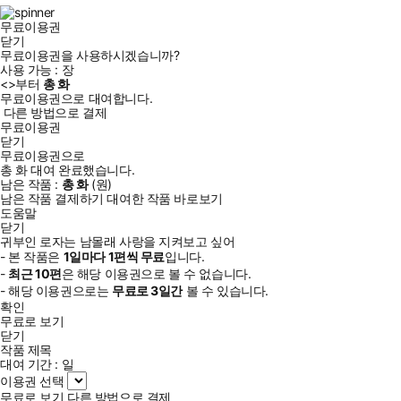
램
무료이용권
닫기
무료이용권을 사용하시겠습니까?
사용 가능 :
장
<
>부터
총
화
무료이용권으로 대여합니다.
다른 방법으로 결제
무료이용권
닫기
무료이용권으로
총
화
대여 완료했습니다.
남은 작품 :
총
화
(
원)
남은 작품 결제하기
대여한 작품 바로보기
도움말
닫기
귀부인 로자는 남몰래 사랑을 지켜보고 싶어
- 본 작품은
1일
마다
1
편씩 무료
입니다.
-
최근
10편
은 해당 이용권으로 볼 수 없습니다.
- 해당 이용권으로는
무료로
3일
간
볼 수 있습니다.
확인
무료로 보기
닫기
작품 제목
대여 기간 :
일
이용권 선택
무료로 보기
다른 방법으로 결제