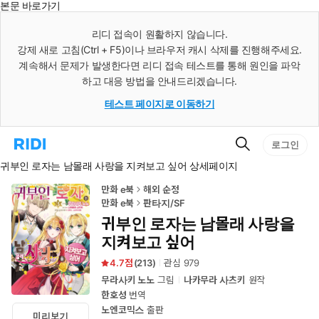
본문 바로가기
인
스
리디 접속이 원활하지 않습니다.
턴
강제 새로 고침(Ctrl + F5)이나 브라우저 캐시 삭제를 진행해주세요.
트
검
계속해서 문제가 발생한다면 리디 접속 테스트를 통해 원인을 파악
색
하고 대응 방법을 안내드리겠습니다.
테스트 페이지로 이동하기
검
리
로그인
색
디
귀부인 로자는 남몰래 사랑을 지켜보고 싶어 상세페이지
홈
으
로
만화 e북
해외 순정
이
만화 e북
판타지/SF
동
귀부인 로자는 남몰래 사랑을
지켜보고 싶어
4.7
(
213
)
관심
979
무라사키 노노
그림
나카무라 사츠키
원작
한호성
번역
노엔코믹스
출판
미리보기