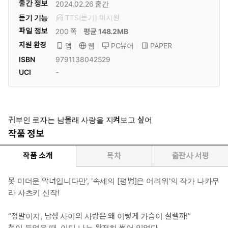
출간 정보
2024.02.26
출간
듣기 기능
TTS(듣기)
미
지원
파일 정보
200 쪽
평균 148.2MB
지원 환경
PC뷰어
PAPER
앱
웹
ISBN
9791138042529
UCI
-
귀부인 로자는 남몰래 사랑을 지켜보고 싶어
작품 정보
작품 소개
목차
출판사 서평
못 미더운 악녀입니다만', '속세의 [평범]은 어려워'의 작가 나카무
라 사츠키 신작!
“정말이지, 남성 사이의 사랑은 왜 이렇게 가슴이 설렐까!”
철이 들었을 때, 이미 나는 완전히 썩어 있었다.