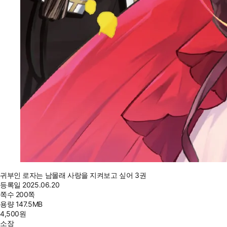
귀부인 로자는 남몰래 사랑을 지켜보고 싶어 3권
등록일
2025.06.20
쪽수
200쪽
용량
147.5MB
4,500
원
소장