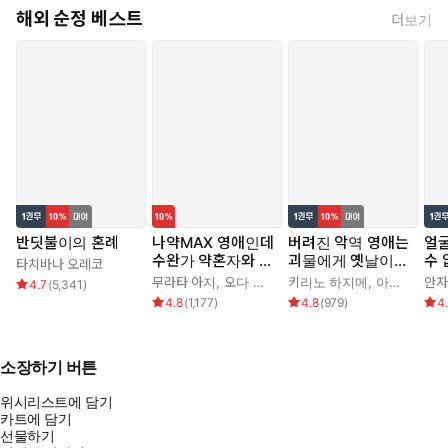
해외 순정 베스트
더보기
반딧불이의 혼례
나약MAX 영애인데
버려진 악역 영애는
얼
수완가 약혼자와 내
괴물에게 옛날이야
수
타치바나 오레코
기를 하고 말았다
기를 들려준다
무라타 아지
,
오다 히로
키리노 하지메
,
아키자와 에데
안자
4.7
(
5,341
)
4.8
(
1,177
)
4.8
(
979
)
4
소장하기 버튼
위시리스트에 담기
카트에 담기
선물하기