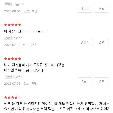
mim***
댓글
0
0
2026.08.02
신고
차단
아 제발 4권ㅜㅜㅠㅠㅠㅠㅠㅠ
ink***
댓글
0
0
2026.07.19
신고
차단
내가 저기들어가서 로자랑 친구해야겟음
미소년 축복이 끊이질않네
pjy***
댓글
0
0
2026.07.05
신고
차단
썩은 눈 썩은 눈 이러지만 아이러니하게도 진실의 눈은 진짜일듯. 재미는
있지만 계속 튀어나오는 부력 덕분에 자꾸 깨짐 그게 또 착각으로 이어져