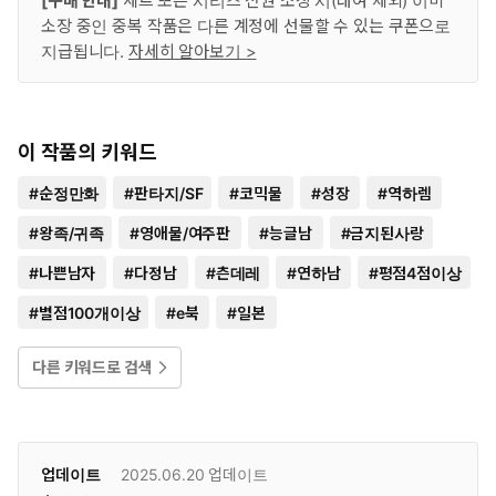
[구매 안내]
세트 또는 시리즈 전권 소장 시(대여 제외) 이미
소장 중인 중복 작품은 다른 계정에 선물할 수 있는 쿠폰으로
지급됩니다.
자세히 알아보기 >
이 작품의 키워드
#
순정만화
#
판타지/SF
#
코믹물
#
성장
#
역하렘
#
왕족/귀족
#
영애물/여주판
#
능글남
#
금지된사랑
#
나쁜남자
#
다정남
#
츤데레
#
연하남
#
평점4점이상
#
별점100개이상
#
e북
#
일본
다른 키워드로 검색
업데이트
2025.06.20
업데이트