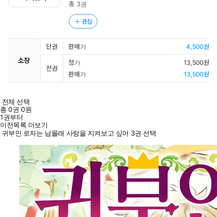
총 3권
관심
단권
판매가
4,500원
소장
정가
13,500원
전권
판매가
13,500원
전체 선택
총
0
권
0원
1권부터
이전목록 더보기
귀부인 로자는 남몰래 사랑을 지켜보고 싶어 3권 선택