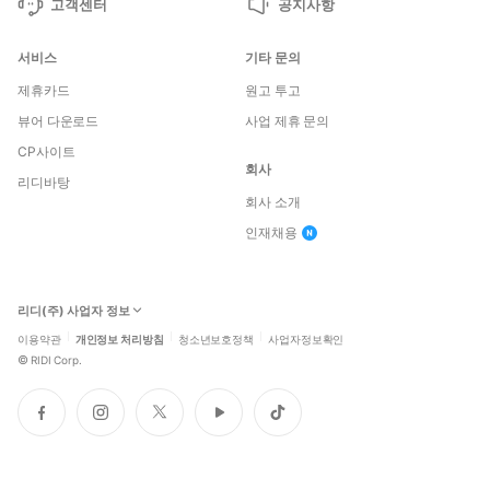
고객센터
공지사항
서비스
기타 문의
제휴카드
원고 투고
뷰어 다운로드
사업 제휴 문의
CP사이트
회사
리디바탕
회사 소개
인재채용
리디(주) 사업자 정보
이용약관
개인정보 처리방침
청소년보호정책
사업자정보확인
©
RIDI Corp.
페
인
트
유
틱
이
스
위
튜
톡
스
타
터
브
북
그
램