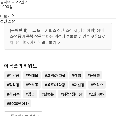
글자수
약 2.2만 자
1,000
원
더보기
전권 소장
[구매 안내]
세트 또는 시리즈 전권 소장 시(대여 제외) 이미
소장 중인 중복 작품은 다른 계정에 선물할 수 있는 쿠폰으로
지급됩니다.
자세히 알아보기 >
이 작품의 키워드
#
미남공
#
현대물
#
코믹/개그물
#
강공
#
능욕공
#
집착공
#
연하공
#
복흑/계략공
#
재벌공
#
연상수
#
허당수
#
감금
#
단행본
#
평점4점이상
#
2권이하
#
5000원이하