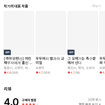
작가의 대표 작품
더보기
[색야 단편선] 어린
우두머리 벌과의 교
그 오메가는 촉수밭
우
채무자에게 홀린 조
미질
에서 산다
와 
폭아저씨
파
철중이
,
오뮤악
,
해와달스튜디오
오뮤악
옹만이
,
멍개
,
오뮤악
오뮤
4.6
(
249
)
4.7
(
309
)
4.7
(
56
)
4
리뷰
4.0
50
명 평가
구매자 별점
별점 분포 보기