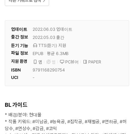
다른 키워드로 검색
업데이트
2022.06.03
업데이트
출간 정보
2022.05.03
출간
듣기 기능
TTS(듣기)
지원
파일 정보
EPUB
평균 6.3MB
지원 환경
PC뷰어
PAPER
앱
웹
ISBN
9791168290754
UCI
-
BL 가이드
* 배경/분야: 현대물
* 작품 키워드: #미남공, #능욕공, #집착공, #재벌공, #연하공, #허
당수, #연상수, #감금, #코믹