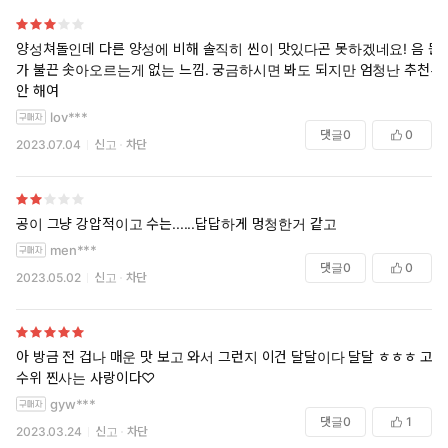
양성쳐돌인데 다른 양성에 비해 솔직히 씬이 맛있다곤 못하겠네요! 음 뭔
가 불끈 솟아오르는게 없는 느낌. 궁금하시면 봐도 되지만 엄청난 추천은
안 해여
lov***
댓글
0
0
2023.07.04
신고
차단
공이 그냥 강압적이고 수는......답답하게 멍청한거 같고
men***
댓글
0
0
2023.05.02
신고
차단
아 방금 전 겁나 매운 맛 보고 와서 그런지 이건 달달이다 달달 ㅎㅎㅎ 고
수위 찐사는 사랑이다♡
gyw***
댓글
0
1
2023.03.24
신고
차단