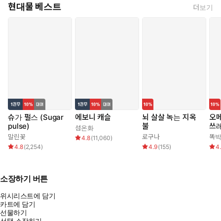
현대물 베스트
더보기
슈가 펄스 (Sugar
에보니 캐슬
뇌 살살 녹는 지옥
오메
pulse)
불
쓰
섬온화
말린꽃
로구나
똑
4.8
(
11,060
)
4.8
(
2,254
)
4.9
(
155
)
4
소장하기 버튼
위시리스트에 담기
카트에 담기
선물하기
선택 소장하기