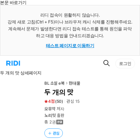
본문 바로가기
인
스
리디 접속이 원활하지 않습니다.
턴
강제 새로 고침(Ctrl + F5)이나 브라우저 캐시 삭제를 진행해주세요.
트
검
계속해서 문제가 발생한다면 리디 접속 테스트를 통해 원인을 파악
색
하고 대응 방법을 안내드리겠습니다.
테스트 페이지로 이동하기
검
리
로그인
색
디
두 개의 맛 상세페이지
홈
으
로
BL 소설 e북
현대물
이
두 개의 맛
동
4
(
50
)
관심
15
오뮤악
저자
노리밋
출판
총 2권
관심