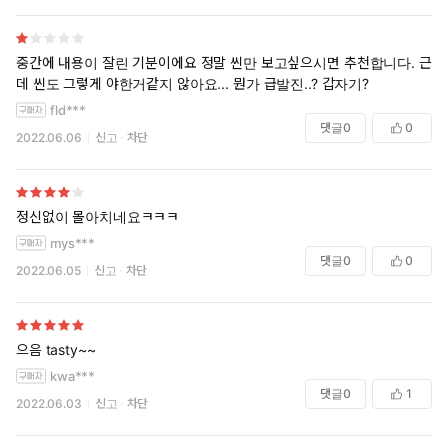
중간에 내용이 잘린 기분이에요 정말 씬만 보고싶으시면 추천합니다. 근
데 씬도 그렇게 야한거같지 않아요... 뭔가 급발진..? 갑자기?
fld***
댓글
0
0
2022.06.06
신고
차단
정신없이 몰아치네요ㅋㅋㅋ
mys***
댓글
0
0
2022.06.05
신고
차단
으음 tasty~~
kwa***
댓글
0
1
2022.06.03
신고
차단