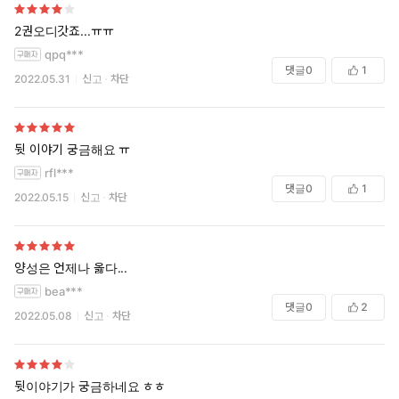
2권오디갓죠...ㅠㅠ
qpq***
댓글
0
1
2022.05.31
신고
차단
뒷 이야기 궁금해요 ㅠ
rfl***
댓글
0
1
2022.05.15
신고
차단
양성은 언제나 옳다...
bea***
댓글
0
2
2022.05.08
신고
차단
뒷이야기가 궁금하네요 ㅎㅎ