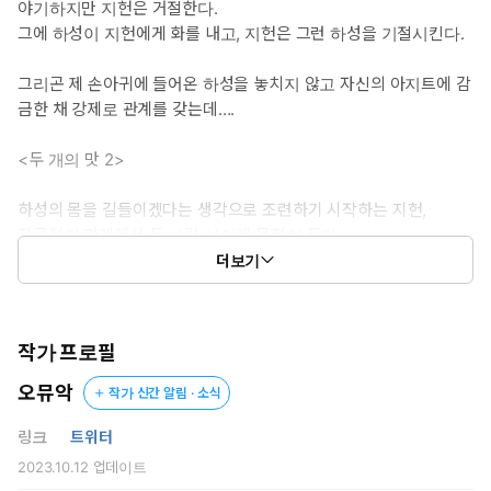
야기하지만 지헌은 거절한다.
그에 하성이 지헌에게 화를 내고, 지헌은 그런 하성을 기절시킨다.
그리곤 제 손아귀에 들어온 하성을 놓치지 않고 자신의 아지트에 감
금한 채 강제로 관계를 갖는데….
<두 개의 맛 2>
하성의 몸을 길들이겠다는 생각으로 조련하기 시작하는 지헌,
자극적인 관계에서 두 사람 사이에 몸정이 든다.
더보기
하성은 몸정과 마음정 사이에서 혼란을 겪는다.
하지만 어느 순간부터 지헌은 아지트로 돌아오지 않는데….
작가 프로필
오뮤악
작가 신간 알림 · 소식
링크
트위터
2023.10.12
업데이트