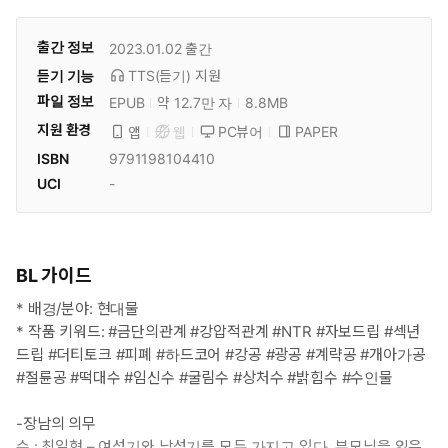
출간 정보
2023.01.02
출간
듣기 기능
TTS(듣기)
지원
파일 정보
EPUB
약 12.7만 자
8.8MB
지원 환경
PC뷰어
PAPER
앱
웹
ISBN
9791198104410
UCI
-
BL 가이드
* 배경/분야: 현대물
* 작품 키워드: #금단의관계 #강압적관계 #NTR #자보드립 #섹년
드립 #더티토크 #피폐 #하드코어 #강공 #광공 #계략공 #개아가공
#절륜공 #떡대수 #임신수 #굴림수 #상처수 #밝힘수 #수인물
-장남의 의무
수 : 최일현 – 여성기와 남성기를 모두 가지고 있다. 부모님을 잃은