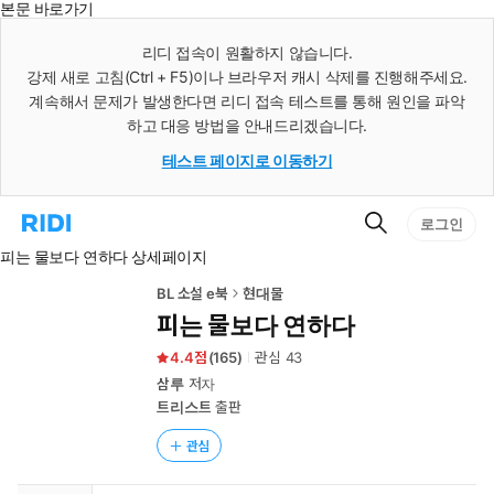
본문 바로가기
인
스
리디 접속이 원활하지 않습니다.
턴
강제 새로 고침(Ctrl + F5)이나 브라우저 캐시 삭제를 진행해주세요.
트
검
계속해서 문제가 발생한다면 리디 접속 테스트를 통해 원인을 파악
색
하고 대응 방법을 안내드리겠습니다.
테스트 페이지로 이동하기
검
리
로그인
색
디
피는 물보다 연하다 상세페이지
홈
으
로
BL 소설 e북
현대물
이
피는 물보다 연하다
동
4.4
(
165
)
관심
43
삼루
저자
트리스트
출판
관심