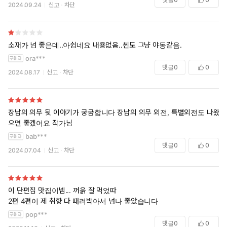
2024.09.24
신고
차단
소재가 넘 좋은데..아쉽네요 내용없음..씬도 그냥 야동같음.
ora***
댓글
0
0
2024.08.17
신고
차단
장남의 의무 뒷 이야기가 궁굼합니다 장남의 의무 외전, 특별외전도 나왔
으면 좋겠어요 작가님
bab***
댓글
0
0
2024.07.04
신고
차단
이 단편집 맛집이넴... 꺼읅 잘 먹었따
2편 4편이 제 취향 다 때려박아서 넘나 좋았습니다
pop***
댓글
0
0