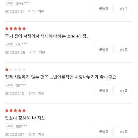
qwe***
댓글
0
1
2023.08.11
신고
차단
죽기 전에 서재에서 삭제해야하는 소설 +1 됨...
kru***
댓글
0
0
2023.03.25
신고
차단
전혀 사랑하지 않는 함뜨....반인륜적인 사랑나누기가 좋다구요
tls***
댓글
0
2
2023.02.10
신고
차단
잘샀다 칭찬해 나 자신
qkr***
댓글
0
0
2023.01.27
신고
차단