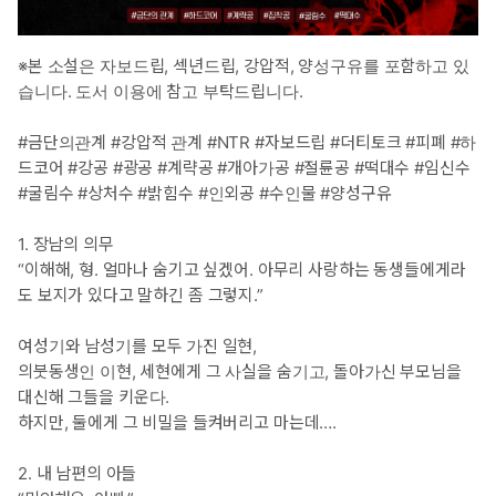
를 찾지 않고, 오히려 우혁의 동생 우준이 인호를 찾아온다.
공 : 범우준 – 호랑이 수인. 형인 우혁과 일란성 쌍둥이로 외모는 똑
같으나 성격은 정반대다. 범가의 트러블 메이커. 형에게 소박맞은 형
※본 소설은 자보드립, 섹년드립, 강압적, 양성구유를 포함하고 있
수님에게 접근한다.
습니다. 도서 이용에 참고 부탁드립니다.
공2 : 범우혁 – 호랑이 수인. 우준의 형. 인간을 혐오한다. 대를 잇기
위해 어쩔 수 없이 암시장에서 인호를 사 왔지만, 그에게 관심조차
#금단의관계 #강압적 관계 #NTR #자보드립 #더티토크 #피폐 #하
주지 않는다.
드코어 #강공 #광공 #계략공 #개아가공 #절륜공 #떡대수 #임신수
#형수수 #도련님공 #개아가공 #강공 #절륜공 #수인공 #굴림수
#굴림수 #상처수 #밝힘수 #인외공 #수인물 #양성구유
#상처수 #떡대수 #임신수 #거의_일공일수 #원홀투스틱 #수인
물
1. 장남의 의무
“이해해, 형. 얼마나 숨기고 싶겠어. 아무리 사랑하는 동생들에게라
-진수, 성찬
도 보지가 있다고 말하긴 좀 그렇지.”
수 : 서진수 – 태생부터 양아치. 의붓형인 성찬을 호구라며 무시하며
그를 이용한다. 그러던 어느날, 온몸이 줄로 묶인 채 눈을 뜨게 된
여성기와 남성기를 모두 가진 일현,
다.
의붓동생인 이현, 세현에게 그 사실을 숨기고, 돌아가신 부모님을
공 : 도성찬 – 오랫동안 진수를 짝사랑했다. 진수를 갖기 위해 계략
대신해 그들을 키운다.
을 세우고 마침내 실행에 옮긴다.
하지만, 둘에게 그 비밀을 들켜버리고 마는데….
#의붓형제 #의붓형공 #의붓동생수 #광공 #계략공 #혐성수 #밝힘
수 #떡대수 #감금 #SM
2. 내 남편의 아들