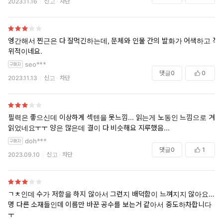
2023.11.16
신고
차단
엥간해서 찐근은 다 잘먹긴하는데, 문체와 인물 간의 발화가 어색하고 작
위적이네요.
seo***
댓글
0
0
2023.11.13
신고
차단
필력은 좋으신데 이상하게 섹텐을 못느낌... 읽는게 노동인 느낌으로 겨우
읽었네요ㅜㅜ 양은 많은데 결이 다 비슷해요 지루했음...
doh***
댓글
0
1
2023.09.10
신고
차단
ㄱㅊ인데 수가 저항을 하지 않아서 그런지 배덕함이 느껴지지 않아요…분
명 다른 소재들인데 이름만 바꾼 공수를 보는거 같아서 중도하차합니다
ㅜ