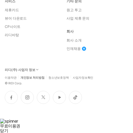
서비스
기타 문의
제휴카드
원고 투고
뷰어 다운로드
사업 제휴 문의
CP사이트
회사
리디바탕
회사 소개
인재채용
리디(주) 사업자 정보
이용약관
개인정보 처리방침
청소년보호정책
사업자정보확인
©
RIDI Corp.
페
인
트
유
틱
이
스
위
튜
톡
스
타
터
브
북
그
램
무료이용권
닫기