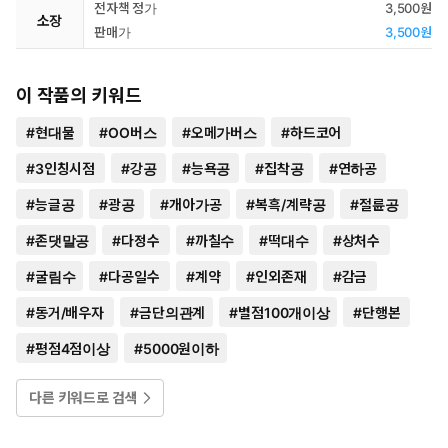
전자책 정가
3,500원
소장
판매가
3,500원
이 작품의 키워드
#
현대물
#
OO버스
#
오메가버스
#
하드코어
#
3인칭시점
#
강공
#
능욕공
#
집착공
#
연하공
#
능글공
#
광공
#
개아가공
#
복흑/계략공
#
절륜공
#
존댓말공
#
다정수
#
까칠수
#
떡대수
#
상처수
#
굴림수
#
다공일수
#
계약
#
인외존재
#
감금
#
동거/배우자
#
금단의관계
#
별점100개이상
#
단행본
#
평점4점이상
#
5000원이하
다른 키워드로 검색