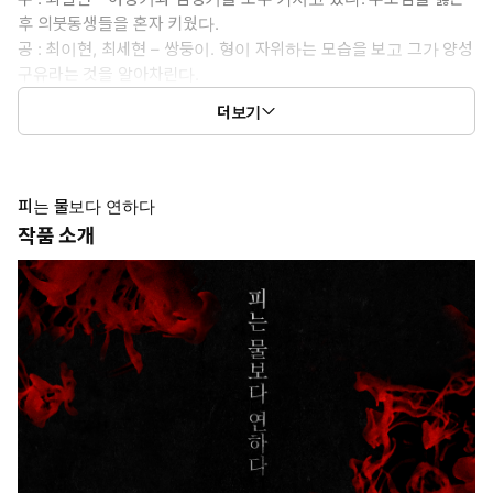
후 의붓동생들을 혼자 키웠다.
공 : 최이현, 최세현 – 쌍둥이. 형이 자위하는 모습을 보고 그가 양성
구유라는 것을 알아차린다.
#의붓형제 #연하공 #쌍둥이공 #입걸레공 #개아가공 #떡대수 #굴
더보기
림수 #양성구유
-내 남편의 아들
수 : 강희원 – 남편의 장례식장에서 5년 만에 양아들을 다시 만난다.
피는 물보다 연하다
오랜만에 아들을 만나 반가웠던 것도 잠시, 갑자기 페로몬이 요동치
작품 소개
기 시작한다.
공 : 예재성 – 아버지의 후처인 희원에게 발정하다 들켜 사관학교로
쫓겨났다. 아버지라는 걸림돌이 없어진 지금, 그는 오랫동안 꿈꿔왔
던 일을 이루려 한다.
#새어머니수 #양아들공 #집착공 #알파공 #존댓말공 #복흑/계략
공 #오메가수 #다정수 #오메가버스
-도련님과 임신 계약
수 : 지인호 – 특이체질로 종에 관계 없이 임신할 수 있는 인간. 겉으
로는 아내, 실상은 씨받이로 우혁과 결혼한다. 하지만 우혁은 인호