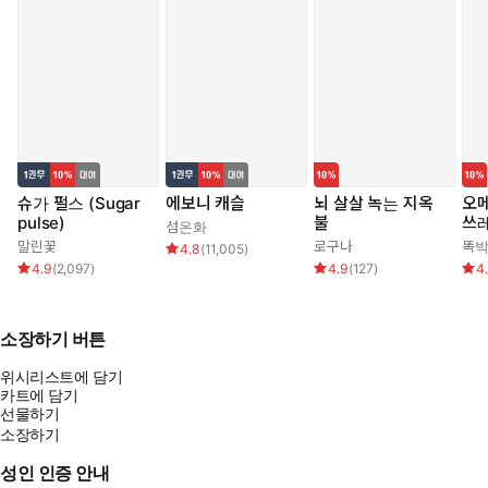
슈가 펄스 (Sugar
에보니 캐슬
뇌 살살 녹는 지옥
오메
pulse)
불
쓰
섬온화
말린꽃
로구나
똑
4.8
(
11,005
)
4.9
(
2,097
)
4.9
(
127
)
4
소장하기 버튼
위시리스트에 담기
카트에 담기
선물하기
소장하기
성인 인증 안내