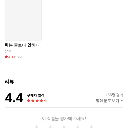
여느 날처럼 성찬의 집에서 술자리를 가진 후 눈을 뜬 그는 자신의
온몸이 꽁꽁 묶여있는 것을 발견한다.
그를 구속한 사람은 다름이 아닌 성찬이었는데….
피는 물보다 연하다
삼루
4.4
(
165
)
리뷰
4.4
165
명 평가
구매자 별점
별점 분포 보기
이 작품을 평가해 주세요!