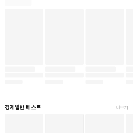
#박태웅의ai강의 #박태웅 #한빛비즈 #인공지능 #독서 #책읽기 #북스
탁,램
경제일반 베스트
더보기