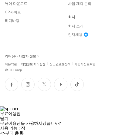
뷰어 다운로드
사업 제휴 문의
CP사이트
회사
리디바탕
회사 소개
인재채용
리디(주) 사업자 정보
이용약관
개인정보 처리방침
청소년보호정책
사업자정보확인
©
RIDI Corp.
페
인
트
유
틱
이
스
위
튜
톡
스
타
터
브
북
그
램
무료이용권
닫기
무료이용권을 사용하시겠습니까?
사용 가능 :
장
<
>부터
총
화