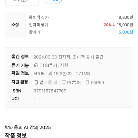
종이책 정가
18,800원
소장
전자책 정가
20
%↓
15,000원
판매가
15,000원
출간 정보
2024.09.30
전자책, 종이책 동시 출간
듣기 기능
TTS(듣기)
지원
파일 정보
EPUB
약 19.3만 자
27.1MB
지원 환경
PC뷰어
PAPER
앱
웹
ISBN
9791157847709
UCI
-
박태웅의 AI 강의 2025
작품 정보