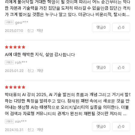
리에게 불어닥칠 거대한 혁명이 될 것이며 따라서 어느 순간부터는 막대
베스트셀러 『박태웅의 AI 강의』, 최신 AI 트렌드를 담아 돌아오
한 자본과 기술력을 가진 집단을 도저히 따라갈 수 없을만큼 집단간 격차
다!
가 크게 벌어질 것쯤은 누구나 알고 있다. 더군다나 비윤리적, 탈사회적
가치를 표방하는 집단에 의해 기술이 계속 연구되고 남용된다면 그 피해
geo***
는 어머어마해질 것은 자명하다. 앞선 기술을 틀어쥔 집단에 의해 종속되
2022년 11월 30일 오픈AI의 챗GPT가 등장한 이후, 이듬해 2023
댓글
0
0
2025.07.10
신고
차단
고 조종당하는 입장이 되는 비참한 미래도 상상할 수 있다.
년은 ‘AI 쇼크’의 해라고 불러도 될 정도로 인공지능에 대한 관심
이 폭발적이었다. 인간처럼, 아니 인간보다 더 글을 잘 써대는 이
“ 문제는 이들이 전 세계의 주요 거대 인공지능 개발을 도맡아 하고 있다
생성형 AI를 두고 충격과 놀라움이 2023년 초부터 쏟아졌다. 그리
는 것입니다. 말하자면 우리는 모르는 사이에 이들의 사상을 강요당하고
Ai에 대한 해박한 지식, 설명 감사합니다
고 이내 서점은 온통 GPT 관련 책으로 도배가 되다시피 했다. 챗
있다고 할 수도 있습니다. ‘선출되지 않은 슈퍼 엘리트들’이 단지 인공지
GPT의 정체를 설명한 책부터 심지어 챗GPT와 공저한 책까지 등장
roh***
능 개발만 독점하고 있는 게 아니라, 사상까지 독점해가고 있는지도 모른
댓글
0
0
한 것이다. 하루가 멀다 하고 쏟아지는 인공지능 도서의 홍수 속
2025.01.22
신고
차단
다는 것이지요. 인공지능의 발전에 대한 국제적 규제와 규범의 확립이 대
에서 독자들로부터 압도적으로 선택받은 책이 있었으니, 바로 ‘IT
단히 시급하고 중요한 또 다른 이유라고 할 것입니다. ”
현자’로 불리는 『박태웅의 AI 강의』였다. 딥러닝, 매개변수, 토
큰, 트랜스포머, 강화학습 등등 인공지능을 알기 위해서는 필수적
이러한 거대담론은 차치하고라도 지금은 다들 편리하게 챗지피티 등의
박태웅의 AI 강의 2025, AI 기술 발전의 흐름과 개념 그리고 거기서 발생
인공지능을 사용하고 있지만, 이런 식으로 오리지널 데이터들을 남용하
이지만 일반인에게는 낯설고 어렵게 느껴지는 개념들을 저자 특
하는 다양한 특징을 알려주고 있다. 잠재된 패턴 속에서 새로운 것을 만들
기 시작하면 점차 거기에서 파생된 약간의 부정확성을 포함한 자료들끼
유의 편한 글투로 쉽게 설명하여 누구라도 AI 리터러시를 갖출 수
어내는 생성형 AI는 태생적으로 오리지널리티의 실종을 의미한다. 더불
리 복제되고 재활용되면서 점차 챗지피티의 신용에도 빨간불이 커질 날
있게 도운 것이다. 심지어 청소년들도 이해할 수 있도록 풀어 쓴 수
어 검색과 자료형 커뮤니티의 관계가 완전히 재편될 것이란 저자의 통찰
이 조만간 올 것이라는 것은 일반인들에게도 제법 심각한 문제가 될 수 있
준이라 2023년 청소년 교양도서 우수도서로 선정되었고, 올해는 독
은 예리하다. AI는 단순한 도구가 아닌, 함께 성장하는 과정에 가깝다고
nin***
다.
자들이 뽑은 인공지능 분야 최고의 책으로도 선택되었다.
생각한다. 책을 통해 내가 AI와 만들어가는 과정에 대해 깊이 이해할 수
댓글
0
0
2024.10.31
신고
차단
있었다.
인공지능 사용에 대한 다양한 집단의 의견을 한 자리에 모으는 백서발간