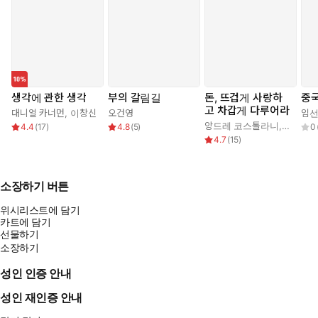
생각에 관한 생각
부의 갈림길
돈, 뜨겁게 사랑하
중국
고 차갑게 다루어라
대니얼 카너먼
,
이창신
오건영
임
앙드레 코스톨라니
,
한윤진
4.4
(
17
)
4.8
(
5
)
0
4.7
(
15
)
소장하기 버튼
위시리스트에 담기
카트에 담기
선물하기
소장하기
성인 인증 안내
성인 재인증 안내