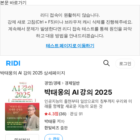
본문 바로가기
인
스
리디 접속이 원활하지 않습니다.
턴
강제 새로 고침(Ctrl + F5)이나 브라우저 캐시 삭제를 진행해주세요.
트
검
계속해서 문제가 발생한다면 리디 접속 테스트를 통해 원인을 파악
색
하고 대응 방법을 안내드리겠습니다.
테스트 페이지로 이동하기
검
리
로그인
색
디
박태웅의 AI 강의 2025 상세페이지
홈
으
로
경영/경제
경제일반
이
박태웅의 AI 강의 2025
동
인공지능의 출현부터 일상으로의 침투까지 우리와 미
래를 함께할 새로운 지능의 모든 것
4.3
(
36
)
관심
91
박태웅
저자
한빛비즈
출판
관심
미리보기