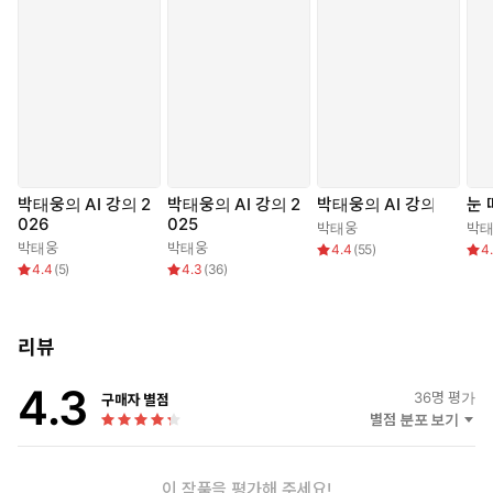
박태웅의 AI 강의 2
박태웅의 AI 강의 2
박태웅의 AI 강의
눈 
026
025
박태웅
박
박태웅
박태웅
4.4
(
55
)
4
4.4
(
5
)
4.3
(
36
)
리뷰
4.3
36
명 평가
구매자 별점
별점 분포 보기
이 작품을 평가해 주세요!