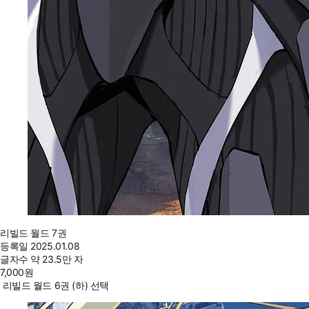
리빌드 월드 7권
등록일
2025.01.08
글자수
약 23.5만 자
7,000
원
리빌드 월드 6권 (하) 선택