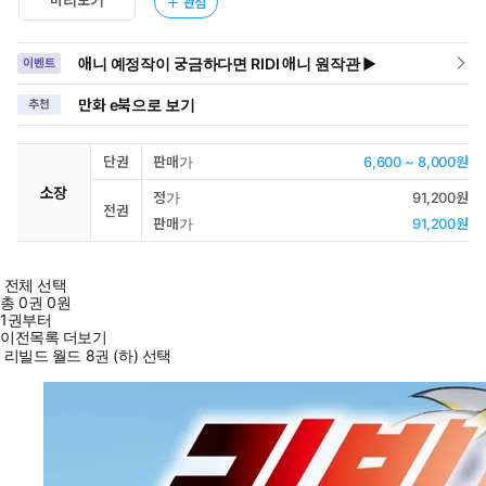
관심
애니 예정작이 궁금하다면 RIDI 애니 원작관 ▶
이벤트
만화 e북으로 보기
추천
단권
판매가
6,600 ~ 8,000원
소장
정가
91,200원
전권
판매가
91,200원
전체 선택
총
0
권
0원
1권부터
이전목록 더보기
리빌드 월드 8권 (하) 선택