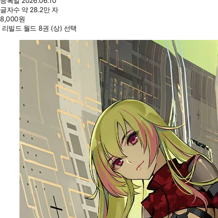
등록일
2026.06.10
글자수
약 28.2만 자
8,000
원
리빌드 월드 8권 (상) 선택