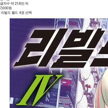
글자수
약 21.8만 자
7,000
원
리빌드 월드 4권 선택