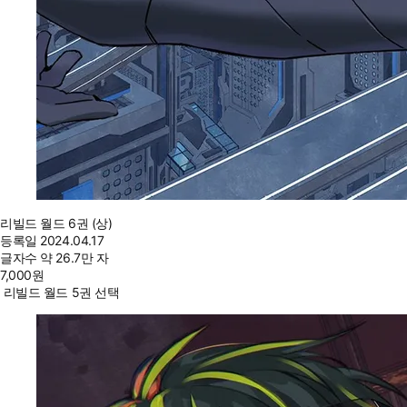
리빌드 월드 6권 (상)
등록일
2024.04.17
글자수
약 26.7만 자
7,000
원
리빌드 월드 5권 선택