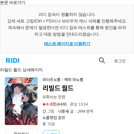
본문 바로가기
인
스
리디 접속이 원활하지 않습니다.
턴
강제 새로 고침(Ctrl + F5)이나 브라우저 캐시 삭제를 진행해주세요.
트
검
계속해서 문제가 발생한다면 리디 접속 테스트를 통해 원인을 파악
색
하고 대응 방법을 안내드리겠습니다.
테스트 페이지로 이동하기
검
리
로그인
색
디
리빌드 월드 상세페이지
홈
으
로
라이트노벨
해외 라노벨
이
리빌드 월드
동
유혹하는 망령
4.8
(
449
)
관심
1,534
긴
그림
나후세
글
JYH
번역
노블엔진
출판
총 13권
미리보기