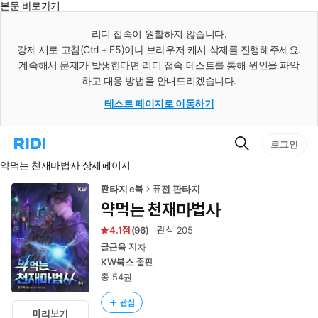
본문 바로가기
인
스
리디 접속이 원활하지 않습니다.
턴
강제 새로 고침(Ctrl + F5)이나 브라우저 캐시 삭제를 진행해주세요.
트
검
계속해서 문제가 발생한다면 리디 접속 테스트를 통해 원인을 파악
색
하고 대응 방법을 안내드리겠습니다.
테스트 페이지로 이동하기
검
리
로그인
색
디
약먹는 천재마법사 상세페이지
홈
으
로
판타지 e북
퓨전 판타지
이
약먹는 천재마법사
동
4.1
(
96
)
관심
205
글근육
저자
KW북스
출판
총 54권
관심
미리보기