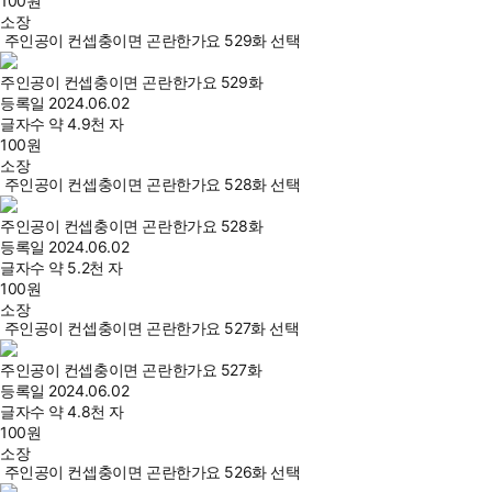
100
원
소장
주인공이 컨셉충이면 곤란한가요 529화 선택
주인공이 컨셉충이면 곤란한가요 529화
등록일
2024.06.02
글자수
약 4.9천 자
100
원
소장
주인공이 컨셉충이면 곤란한가요 528화 선택
주인공이 컨셉충이면 곤란한가요 528화
등록일
2024.06.02
글자수
약 5.2천 자
100
원
소장
주인공이 컨셉충이면 곤란한가요 527화 선택
주인공이 컨셉충이면 곤란한가요 527화
등록일
2024.06.02
글자수
약 4.8천 자
100
원
소장
주인공이 컨셉충이면 곤란한가요 526화 선택