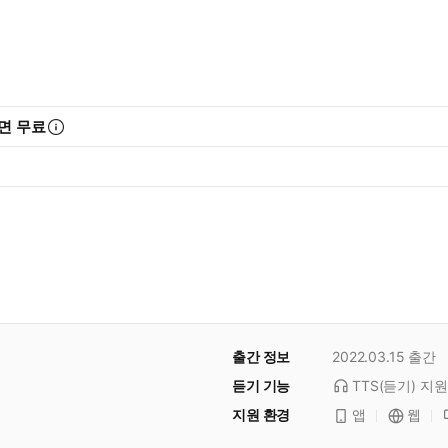
면 무료
출간 정보
2022.03.15
출간
듣기 기능
TTS(듣기)
지원
지원 환경
앱
웹