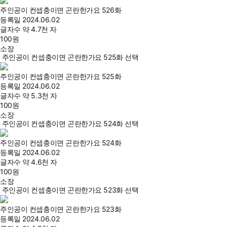
주인공이 컨셉충이면 곤란한가요 526화
등록일
2024.06.02
글자수
약 4.7천 자
100
원
소장
주인공이 컨셉충이면 곤란한가요 525화 선택
주인공이 컨셉충이면 곤란한가요 525화
등록일
2024.06.02
글자수
약 5.3천 자
100
원
소장
주인공이 컨셉충이면 곤란한가요 524화 선택
주인공이 컨셉충이면 곤란한가요 524화
등록일
2024.06.02
글자수
약 4.6천 자
100
원
소장
주인공이 컨셉충이면 곤란한가요 523화 선택
주인공이 컨셉충이면 곤란한가요 523화
등록일
2024.06.02