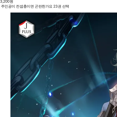
3,200
원
주인공이 컨셉충이면 곤란한가요 23권 선택