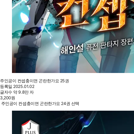
주인공이 컨셉충이면 곤란한가요 25권
등록일
2025.01.02
글자수
약 9.8만 자
3,200
원
주인공이 컨셉충이면 곤란한가요 24권 선택