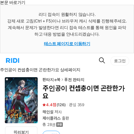
본문 바로가기
인
스
리디 접속이 원활하지 않습니다.
턴
강제 새로 고침(Ctrl + F5)이나 브라우저 캐시 삭제를 진행해주세요.
트
검
계속해서 문제가 발생한다면 리디 접속 테스트를 통해 원인을 파악
색
하고 대응 방법을 안내드리겠습니다.
테스트 페이지로 이동하기
검
리
로그인
색
디
주인공이 컨셉충이면 곤란한가요 상세페이지
홈
으
로
판타지 e북
퓨전 판타지
이
주인공이 컨셉충이면 곤란한가
동
요
4.4
(
126
)
관심
359
해인설
저자
제이플러스
출판
총 28권
미리보기