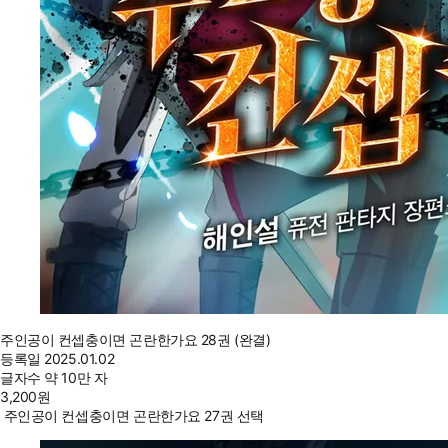
주인공이 컨셉충이면 곤란한가요 28권 (완결)
등록일
2025.01.02
글자수
약 10만 자
3,200
원
주인공이 컨셉충이면 곤란한가요 27권 선택