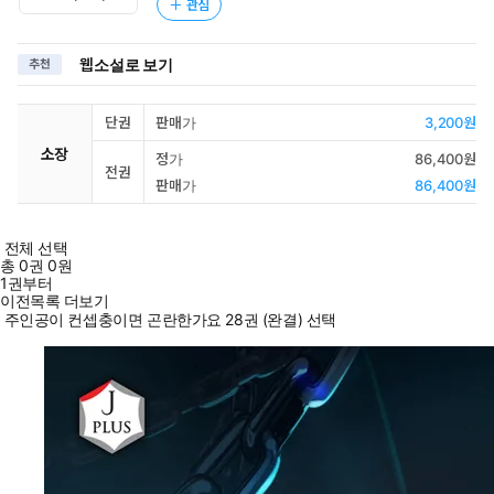
관심
웹소설로 보기
추천
단권
판매가
3,200원
소장
정가
86,400원
전권
판매가
86,400원
전체 선택
총
0
권
0원
1권부터
이전목록 더보기
주인공이 컨셉충이면 곤란한가요 28권 (완결) 선택