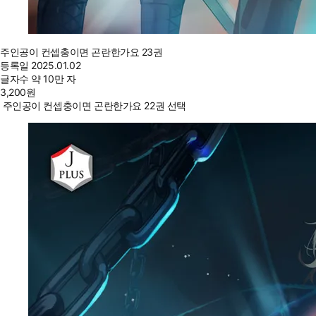
주인공이 컨셉충이면 곤란한가요 23권
등록일
2025.01.02
글자수
약 10만 자
3,200
원
주인공이 컨셉충이면 곤란한가요 22권 선택