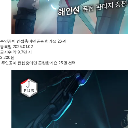
주인공이 컨셉충이면 곤란한가요 26권
등록일
2025.01.02
글자수
약 9.7만 자
3,200
원
주인공이 컨셉충이면 곤란한가요 25권 선택