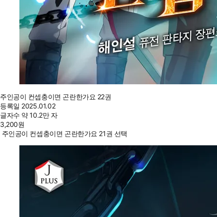
주인공이 컨셉충이면 곤란한가요 22권
등록일
2025.01.02
글자수
약 10.2만 자
3,200
원
주인공이 컨셉충이면 곤란한가요 21권 선택