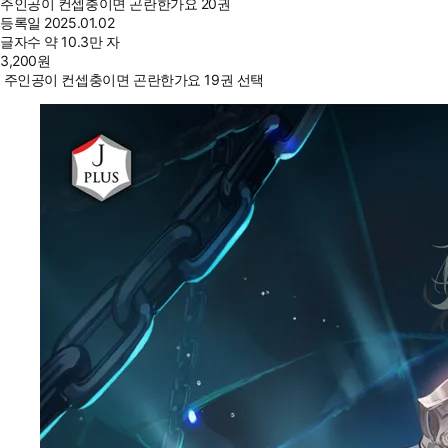
주인공이 컨셉충이면 곤란한가요 20권
등록일
2025.01.02
글자수
약 10.3만 자
3,200
원
주인공이 컨셉충이면 곤란한가요 19권 선택