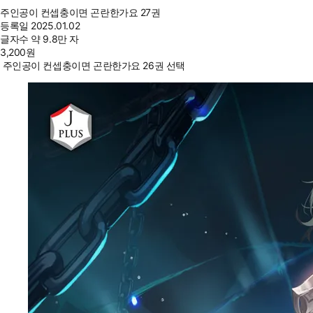
주인공이 컨셉충이면 곤란한가요 27권
등록일
2025.01.02
글자수
약 9.8만 자
3,200
원
주인공이 컨셉충이면 곤란한가요 26권 선택