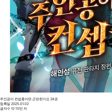
주인공이 컨셉충이면 곤란한가요 24권
등록일
2025.01.02
글자수
약 10만 자