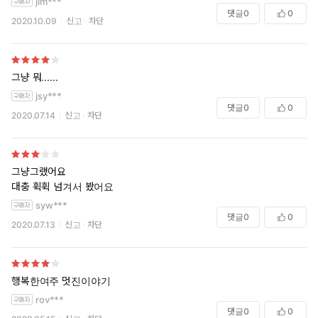
jim***
댓글
0
0
2020.10.09
신고
차단
그냥 뭐......
jsy***
댓글
0
0
2020.07.14
신고
차단
그냥그랬어요
대충 휙휙 넘겨서 봤어요
syw***
댓글
0
0
2020.07.13
신고
차단
행복한여주 멋진이야기
rov***
댓글
0
0