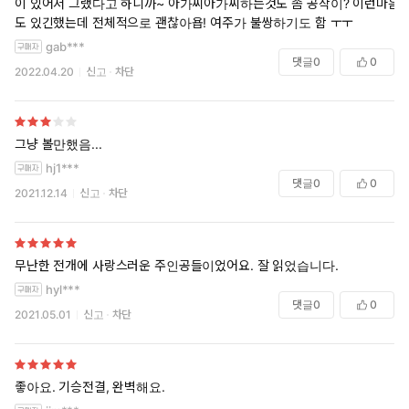
이 있어서 그랬다고 하니까~ 아가씨아가씨하는것도 좀 공작이? 이런마음
도 있긴했는데 전체적으로 괜찮아욥! 여주가 불쌍하기도 함 ㅜㅜ
gab***
댓글
0
0
2022.04.20
신고
차단
그냥 볼만했음...
hj1***
댓글
0
0
2021.12.14
신고
차단
무난한 전개에 사랑스러운 주인공들이었어요. 잘 읽었습니다.
hyl***
댓글
0
0
2021.05.01
신고
차단
좋아요. 기승전결, 완벽해요.