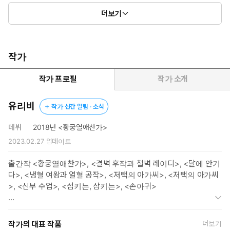
결국 마리체는 스스로 옷을 벗었고,
더보기
아찔한 처벌이 그녀를 기다리고 있었다.
작가
작가 프로필
작가 소개
유리비
작가 신간 알림 · 소식
데뷔
2018년 <황궁열애찬가>
2023.02.27
업데이트
출간작 <황궁열애찬가>, <결벽 후작과 철벽 레이디>, <달에 안기
다>, <냉혈 여왕과 열혈 공작>, <저택의 아가씨>, <저택의 아가씨
>, <신부 수업>, <섬키는, 삼키는>, <손아귀>
로맨스판타지와 동양풍로맨스를 쓰는 작가.
작가의 대표 작품
더보기