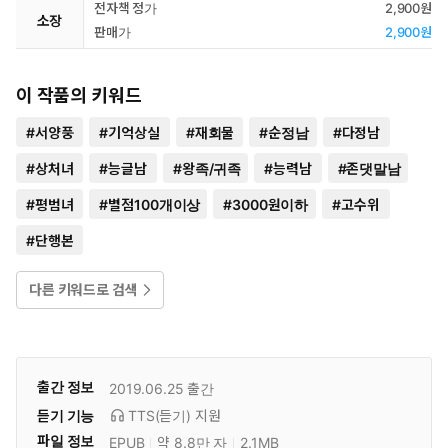
전자책 정가
2,900원
소장
판매가
2,900원
이 작품의 키워드
#
서양풍
#
기억상실
#
재회물
#
순정남
#
다정남
#
상처녀
#
능글남
#
왕족/귀족
#
능력남
#
존댓말남
#
평범녀
#
별점100개이상
#
3000원이하
#
고수위
#
단행본
다른 키워드로 검색
출간 정보
2019.06.25
출간
듣기 기능
TTS(듣기)
지원
파일 정보
EPUB
약 8.8만 자
2.1MB