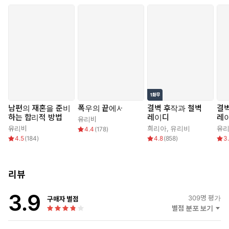
남편의 재혼을 준비
폭우의 끝에서
결벽 후작과 철벽
결벽
하는 합리적 방법
레이디
레
유리비
유리비
희리아
,
유리비
유
4.4
(
178
)
4.5
(
184
)
4.8
(
858
)
3
리뷰
3.9
309
명 평가
구매자 별점
별점 분포 보기