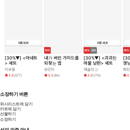
5
권
세트
4
권
세트
[30%▼] <아네트
내가 버린 가이드를
[30%▼] <괴괴한
[3
> 세트
되찾는 법
마물 남편> 세트
생
이유월
유민티
애플망고
파민
4.8
(
577
)
4.5
(
84
)
4.6
(
176
)
4
소장하기 버튼
위시리스트에 담기
카트에 담기
선물하기
소장하기
성인 인증 안내