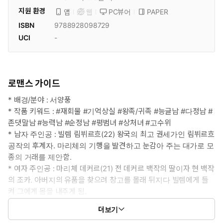
지원 환경
PC뷰어
PAPER
앱
웹
ISBN
9788928098729
UCI
-
로맨스 가이드
* 배경/분야 : 서양풍
* 작품 키워드 : #재회물 #기억상실 #왕족/귀족 #능글남 #다정남 #
존댓말남 #능력남 #순정남 #평범녀 #상처녀 #고수위
* 남자 주인공 : 빌렘 림뷔르흐(22) 왕국의 최고 권세가인 림뷔르흐
공작의 후계자. 마리체의 기행을 발견하고 눈감아 주는 대가로 모
종의 거래를 제안함.
* 여자 주인공 : 마리체 데커르(21) 전 데커르 백작의 딸이자 현 백작
의 조카. 아버지의 유품을 찾으려 창고를 몰래 뒤지다 빌렘에게 들
켜 그에게 몸을 내주게 됨.
* 이럴 때 보세요 : 밤일이 끝내주는 다정남을 보고 싶을 때
더보기
* 공감 글귀: “아, 주신 것을 가져 보겠다고 했습니다. 아주 잘.”