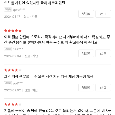
심각한 사건이 있었지만 급하게 해피엔딩
qwe***
댓글
0
1
2024.03.17
신고
차단
이리 짧은 단편에 스토리가 꽉꽉이네요 과거부터해서 서사 확실하고 중
간 중간 몸정도 쌓아가면서 여주 복수도 딱 확실하게 해주네요
cas***
댓글
0
0
2024.02.04
신고
차단
그럭 저럭 괜찮음 아주 오랜 시간 지난 다음 재탕 가능성 있음
pol***
댓글
0
2
2023.02.02
신고
차단
처음에 공작이 좀 맘에 안들었음.. 갖고 놀려는거 같아서.....근데 뭐 사정