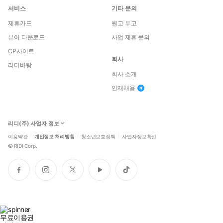
서비스
기타 문의
제휴카드
원고 투고
뷰어 다운로드
사업 제휴 문의
CP사이트
회사
리디바탕
회사 소개
인재채용
리디(주) 사업자 정보
이용약관
개인정보 처리방침
청소년보호정책
사업자정보확인
©
RIDI Corp.
페
인
트
유
틱
이
스
위
튜
톡
스
타
터
브
북
그
램
무료이용권