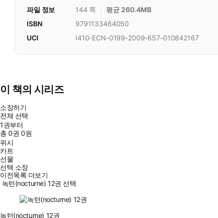
파일 정보
144 쪽
평균 260.4MB
ISBN
9791133464050
UCI
I410-ECN-0199-2009-657-010842167
이 책의 시리즈
소장하기
전체 선택
1권부터
총
0
권
0원
위시
카트
선물
선택 소장
이전목록 더보기
녹턴(nocturne) 12권 선택
녹턴(nocturne) 12권