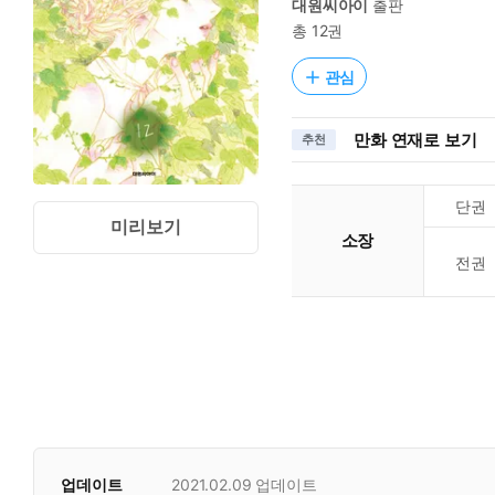
대원씨아이
출판
총 12권
관심
만화 연재로 보기
추천
단권
미리보기
소장
전권
업데이트
2021.02.09
업데이트