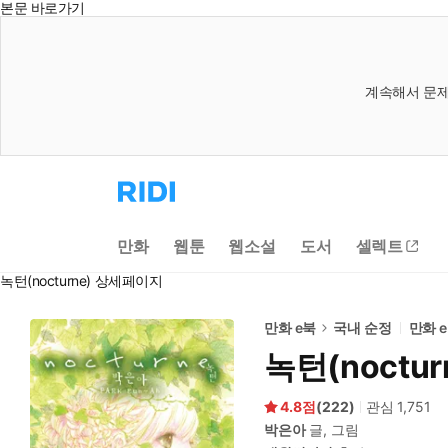
본문 바로가기
계속해서 문제
리
디
홈
으
만화
웹툰
웹소설
도서
셀렉트
로
이
녹턴(nocturne) 상세페이지
동
만화 e북
국내 순정
만화 
녹턴(noctur
4.8
(
222
)
관심
1,751
박은아
글, 그림