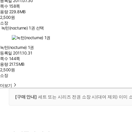
등록일
2011.07.30
쪽수
158쪽
용량
229.8MB
2,500
원
소장
녹턴(nocturne) 1권 선택
녹턴(nocturne) 1권
등록일
2011.10.31
쪽수
144쪽
용량
217.5MB
2,500
원
소장
더보기
[구매 안내]
세트 또는 시리즈 전권 소장 시(대여 제외) 이미