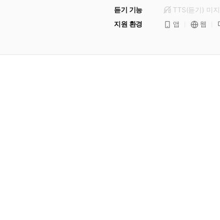
듣기 기능
TTS(듣기)
미
지
지원 환경
앱
웹