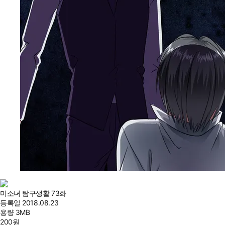
미소녀 탐구생활 73화
등록일
2018.08.23
용량
3MB
200
원