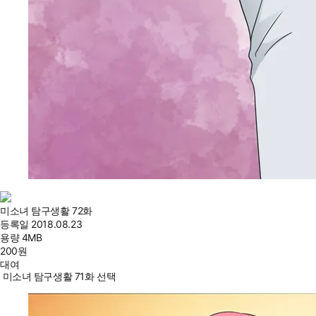
미소녀 탐구생활 72화
등록일
2018.08.23
용량
4MB
200
원
대여
미소녀 탐구생활 71화 선택