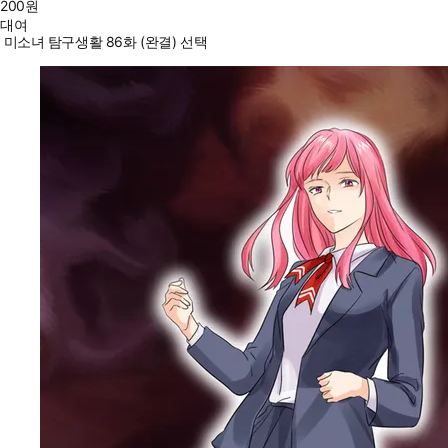
200
원
대여
미소녀 탐구생활 86화 (완결) 선택