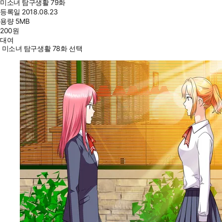
미소녀 탐구생활 79화
등록일
2018.08.23
용량
5MB
200
원
대여
미소녀 탐구생활 78화 선택