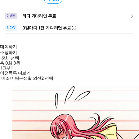
리디 기다리면 무료
이벤트
3일
마다
1편 기다리면 무료
리다무
대여하기
소장하기
전체 선택
총
0
화
0원
1권부터
이전목록 더보기
미소녀 탐구생활 외전2 선택