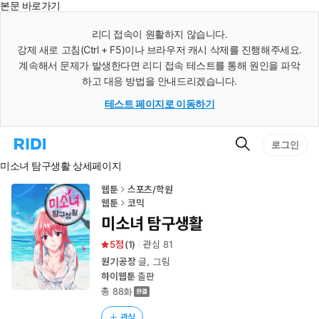
본문 바로가기
인
스
리디 접속이 원활하지 않습니다.
턴
강제 새로 고침(Ctrl + F5)이나 브라우저 캐시 삭제를 진행해주세요.
트
검
계속해서 문제가 발생한다면 리디 접속 테스트를 통해 원인을 파악
색
하고 대응 방법을 안내드리겠습니다.
테스트 페이지로 이동하기
검
리
로그인
색
디
미소녀 탐구생활 상세페이지
홈
으
로
웹툰
스포츠/학원
이
웹툰
코믹
동
미소녀 탐구생활
5
(
1
)
관심
81
원기공장
글, 그림
하이웹툰
출판
총 88화
관심