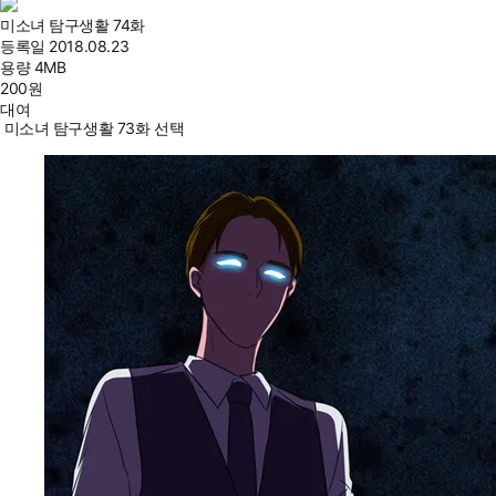
미소녀 탐구생활 74화
등록일
2018.08.23
용량
4MB
200
원
대여
미소녀 탐구생활 73화 선택