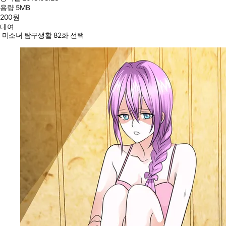
용량
5MB
200
원
대여
미소녀 탐구생활 82화 선택