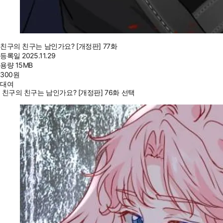
친구의 친구는 남인가요? [개정판] 77화
등록일
2025.11.29
용량
15MB
300
원
대여
친구의 친구는 남인가요? [개정판] 76화 선택