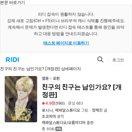
본문 바로가기
인
스
리디 접속이 원활하지 않습니다.
턴
강제 새로 고침(Ctrl + F5)이나 브라우저 캐시 삭제를 진행해주세요.
트
검
계속해서 문제가 발생한다면 리디 접속 테스트를 통해 원인을 파악
색
하고 대응 방법을 안내드리겠습니다.
테스트 페이지로 이동하기
검
리
로그인
색
디
친구의 친구는 남인가요? [개정판] 상세페이지
홈
으
로
웹툰
로판
이
친구의 친구는 남인가요? [개
동
정판]
4.9
(
190
)
관심
683
윤시니
,
해와달스튜디오
그림
정해진
글
조코피아
원작
해와달스튜디오/오름미디어
출판
총 80화