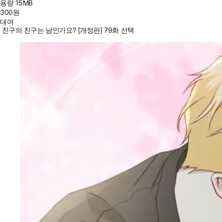
용량
15MB
300
원
대여
친구의 친구는 남인가요? [개정판] 79화 선택