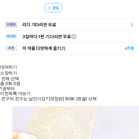
관심
리디 기다리면 무료
이벤트
3일
마다
1편 기다리면 무료
리다무
이 작품 다양하게 즐기기
추천
4
작품
대여하기
소장하기
전체 선택
총
0
화
0원
1권부터
이전목록 더보기
친구의 친구는 남인가요? [개정판] 80화 (완결) 선택