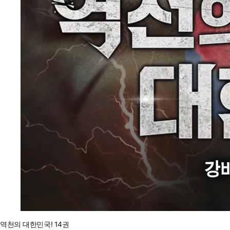
역천의 대한민국! 14권