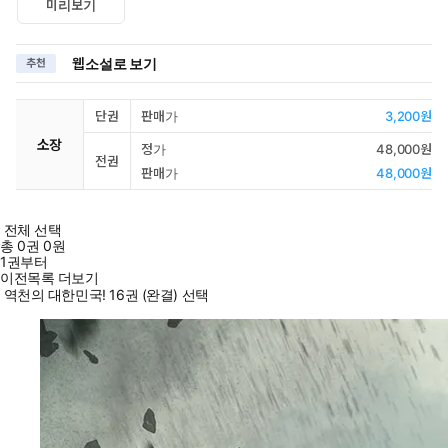
미리보기
웹소설로 보기
추천
단권
판매가
3,200원
소장
정가
48,000원
전권
판매가
48,000원
전체 선택
총
0
권
0원
1권부터
이전목록 더보기
역천의 대한민국! 16권 (완결) 선택