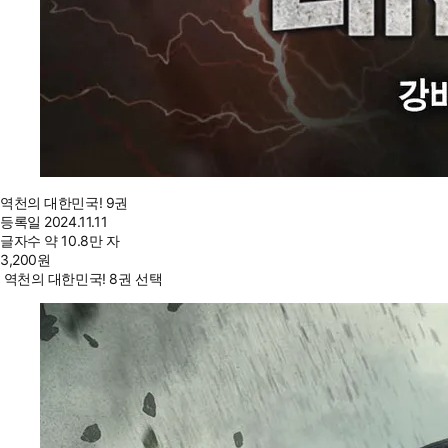
역천의 대한민국! 9권
등록일
2024.11.11
글자수
약 10.8만 자
3,200
원
역천의 대한민국! 8권 선택