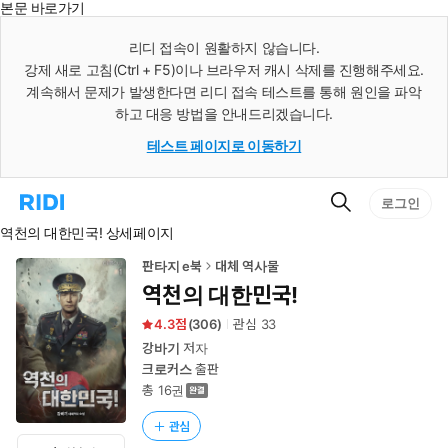
본문 바로가기
인
스
리디 접속이 원활하지 않습니다.
턴
강제 새로 고침(Ctrl + F5)이나 브라우저 캐시 삭제를 진행해주세요.
트
검
계속해서 문제가 발생한다면 리디 접속 테스트를 통해 원인을 파악
색
하고 대응 방법을 안내드리겠습니다.
테스트 페이지로 이동하기
검
리
로그인
색
디
역천의 대한민국! 상세페이지
홈
으
로
판타지 e북
대체 역사물
이
역천의 대한민국!
동
4.3
(
306
)
관심
33
강바기
저자
크로커스
출판
총 16권
관심