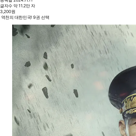
글자수
약 11.2만 자
3,200
원
역천의 대한민국! 9권 선택