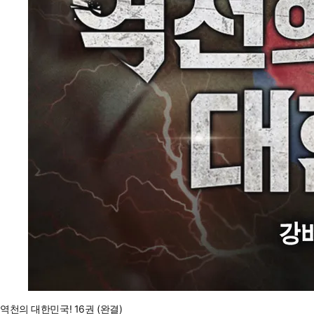
역천의 대한민국! 16권 (완결)