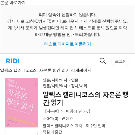
본문 바로가기
인
스
리디 접속이 원활하지 않습니다.
턴
강제 새로 고침(Ctrl + F5)이나 브라우저 캐시 삭제를 진행해주세요.
트
검
계속해서 문제가 발생한다면 리디 접속 테스트를 통해 원인을 파악
색
하고 대응 방법을 안내드리겠습니다.
테스트 페이지로 이동하기
검
리
로그인
색
디
알렉스 캘리니코스의 자본론 행간 읽기 상세페이지
홈
으
로
인문/사회/역사
인문
이
인문/사회/역사
정치/사회
동
알렉스 캘리니코스의 자본론 행
간 읽기
《자본론》의 배경이 된 사상
0
(
0
)
관심
0
알렉스 캘리니코스
저자
이수현
번역
책갈피
출판