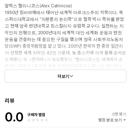
알렉스 캘리니코스(Alex Callinicos)
1950년 짐바브웨에서 태어난 세계적 마르크스주의 석학이다. 옥
스퍼드대학교에서 “자본론의 논리학”으로 철학 박사 학위를 받았
고 현재 영국 런던대학교 킹스칼리지 유럽학 교수다. 실천하는 지
식인의 전형으로, 2000년대의 세계적 대안 세계화 운동과 반전
운동을 건설하는 데 중요한 구실을 했으며 영국 사회주의노동자
당(SWP) 중앙위원장을 맡고 있다. 2001년 한국의 한 중앙 일간지
가 선정한 세계 지식인 42인 가운데, 놈 촘스키에 이어 둘째 순서로
소개됐다. 또 <한겨레>가 보도했듯이 “캘리니코스는 세계에서 손
꼽히는 마르크스주의와 세계 반전/반자본주의 이론가로 평가받고
있다.”
더보기
캘리니코스가 쓴 《카를 마르크스의 혁명적 사상》은 한국 대학
생들 사이에서도 오랫동안 필독서로 꼽혔다. 그 밖에 《반자본주
의 선언》, 《제국주의와 국제 정치경제》, 《무너지는 환상》,
《포스트모더니즘: 마르크스주의의 비판》, 《브렉시트와 유럽
리뷰
연합》(공저), 《코로나19, 자본주의의 모순이 낳은 재난》(공
0.0
저), 《제3의 길은 없다》, 《평등》, 《사회이론의 역사》, 《현
0
명 평가
구매자 별점
대철학의 두 가지 전통과 마르크스주의》, 《이론과 서사》 등
별점 분포 보기
수십 권의 저서가 번역돼 있다.