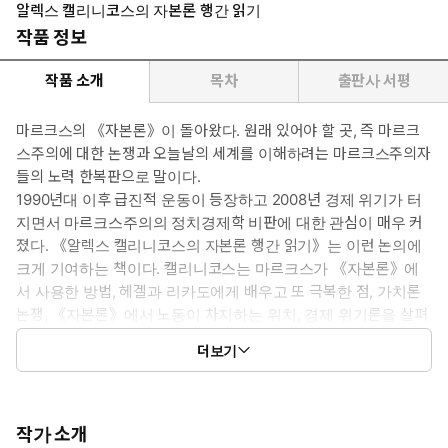
알렉스 캘리니코스의 자본론 행간 읽기
작품 정보
작품 소개
목차
출판사 서평
마르크스의 《자본론》이 돌아왔다. 원래 있어야 할 곳, 즉 마르크
스주의에 대한 논쟁과 오늘날의 세계를 이해하려는 마르크스주의자
들의 노력 한복판으로 말이다.
1990년대 이후 급진적 운동이 등장하고 2008년 경제 위기가 터
지면서 마르크스주의의 정치경제학 비판에 대한 관심이 매우 커
졌다. 《알렉스 캘리니코스의 자본론 행간 읽기》는 이런 논의에
크게 기여하는 책이다. 캘리니코스는 마르크스가 《자본론》에
서 사용한 방법, 헤겔과 리카도에게 배우고 또 극복한 점, 가치론
논쟁, 《자본론》에서 노동이 차지하는 위치, 경제 위기론을 살펴
본다. 또 그람시와 알튀세르부터 데이비드 하비와 프레드릭 제임
더보기
슨에 이르는 과거와 현재의 마르크스주의 사상가들도 다룬다.
작가 소개