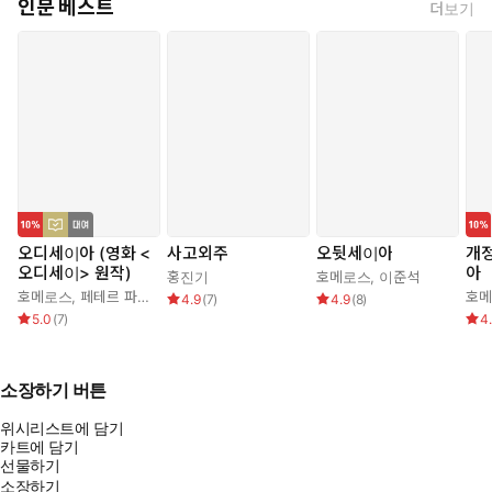
인문 베스트
더보기
오디세이아 (영화 <
사고외주
오뒷세이아
개정
오디세이> 원작)
아
홍진기
호메로스
,
이준석
호메로스
,
페테르 파울 루벤스
,
박문재
호
4.9
(
7
)
4.9
(
8
)
5.0
(
7
)
4
소장하기 버튼
위시리스트에 담기
카트에 담기
선물하기
소장하기