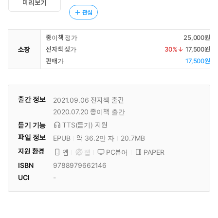
미리보기
관심
종이책 정가
25,000원
소장
전자책 정가
30
%↓
17,500원
판매가
17,500원
출간 정보
2021.09.06
전자책 출간
2020.07.20
종이책 출간
듣기 기능
TTS(듣기)
지원
파일 정보
EPUB
약 36.2만 자
20.7MB
지원 환경
PC뷰어
PAPER
앱
웹
ISBN
9788979662146
UCI
-