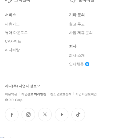
서비스
기타 문의
제휴카드
원고 투고
뷰어 다운로드
사업 제휴 문의
CP사이트
회사
리디바탕
회사 소개
인재채용
리디(주) 사업자 정보
이용약관
개인정보 처리방침
청소년보호정책
사업자정보확인
©
RIDI Corp.
페
인
트
유
틱
이
스
위
튜
톡
스
타
터
브
북
그
램