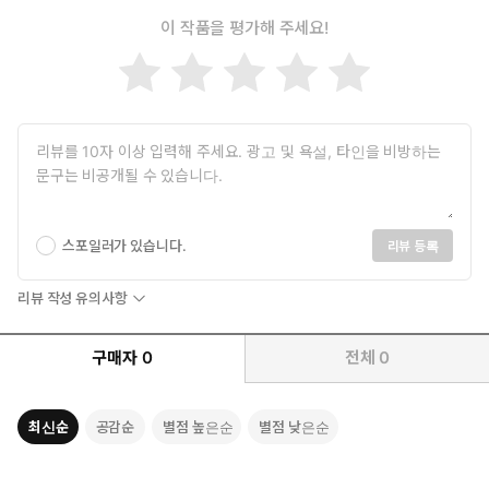
이 작품을 평가해 주세요!
옮긴이 이수현
고려대학교 법대를 졸업했고 프리랜서 번역가로 활동하고 있다.
《카를 마르크스의 혁명적 사상》, 《포스트모더니즘: 마르크스주
의의 비판》, 《무너지는 환상》(공역) 등 캘리니코스의 책을 여러
권 번역했고, 그 밖에도 《레닌 평전 2~4》, 《세계를 뒤흔든
1968》, 《마르크스주의에서 본 영국 노동당의 역사》, 《마르크스
주의란 무엇인가?》, 《레닌과 21세기》 등 수십 권의 책을 번역했
다.
스포일러가 있습니다.
리뷰 등록
리뷰 작성 유의사항
구매자
0
전체
0
최신순
공감순
별점 높은순
별점 낮은순