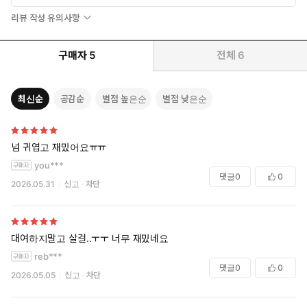
리뷰 작성 유의사항
구매자
5
전체
6
최신순
공감순
별점 높은순
별점 낮은순
넘 귀엽고 재밌어요ㅠㅠ
you***
댓글
0
0
2026.05.31
신고
차단
대여하지말고 살걸..ㅜㅜ 너무 재밌네요
reb***
댓글
0
0
2026.05.05
신고
차단