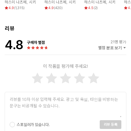
하스미 나츠메
,
시키
하스미 나츠메
,
시키
하스미 나츠메
,
시키
하스
4.9
(
1,315
)
4.9
(
420
)
4.5
(
2
)
4
리뷰
4.8
21
명 평가
구매자 별점
별점 분포 보기
이 작품을 평가해 주세요!
스포일러가 있습니다.
리뷰 등록