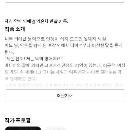
자칭 악역 영애인 약혼자 관찰 기록.
작품 소개
너무 뛰어난 능력으로 인생이 이지 모드인 왕태자 세실.
어느 날, 약혼을 하게 된 후작 영애 바티아로부터 이상한 말을 듣게
된다.
"세실 전하! 저는 악역 영애예요!"
바티아의 말에 의하면 그녀에겐 전생의 기억이 있는데, 이곳은 '여성
향 게임' 속 세계이고 그녀는 세실과 여주인공 사이를 갈라놓는 악
역 영애라고 한다.
그렇게 훌륭한 악역이 되어 파혼당하는 것이 목표라며 맹렬히 돌진
하는 바티아는 지루한 세실의 일상에 차례차례 소동을 일으키기 시
더보기
작하는데?!
작가 프로필