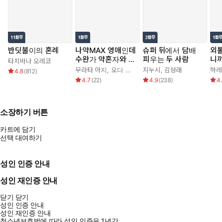
반딧불이의 혼례
나약MAX 영애인데
슈퍼 뒤에서 담배
외
수완가 약혼자와 내
피우는 두 사람
니까
타치바나 오레코
기를 하고 말았다
치 
무라타 아지
,
오다 히로
지누시
,
김성래
하레
4.8
(
812
)
4.7
(
22
)
4.9
(
238
)
4
소장하기 버튼
카트에 담기
선택 대여하기
성인 인증 안내
성인 재인증 안내
닫기
닫기
성인 인증 안내
성인 재인증 안내
청소년보호법에 따라 성인 인증은 1년간