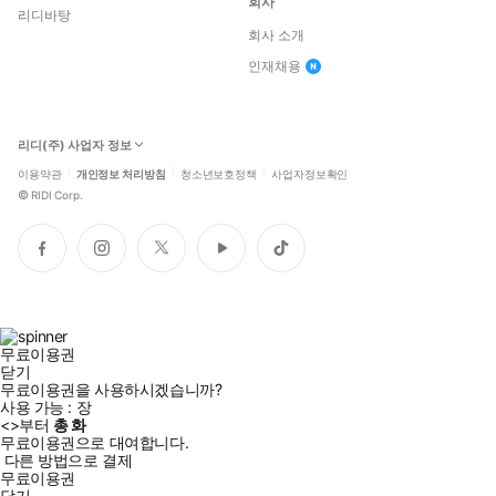
회사
리디바탕
회사 소개
인재채용
리디(주) 사업자 정보
이용약관
개인정보 처리방침
청소년보호정책
사업자정보확인
©
RIDI Corp.
페
인
트
유
틱
이
스
위
튜
톡
스
타
터
브
북
그
램
무료이용권
닫기
무료이용권을 사용하시겠습니까?
사용 가능 :
장
<
>부터
총
화
무료이용권으로 대여합니다.
다른 방법으로 결제
무료이용권
닫기