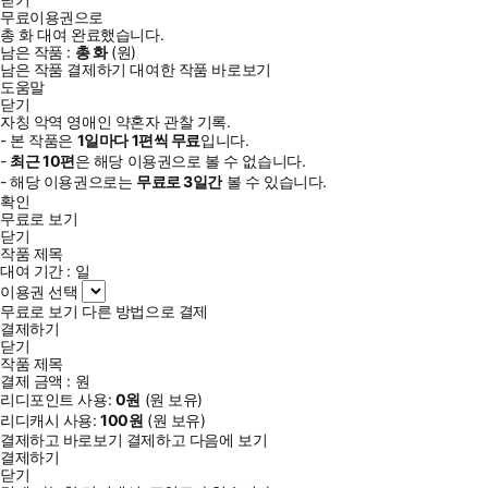
무료이용권으로
총
화
대여 완료했습니다.
남은 작품 :
총
화
(
원)
남은 작품 결제하기
대여한 작품 바로보기
도움말
닫기
자칭 악역 영애인 약혼자 관찰 기록.
- 본 작품은
1일
마다
1
편씩 무료
입니다.
-
최근
10편
은 해당 이용권으로 볼 수 없습니다.
- 해당 이용권으로는
무료로
3일
간
볼 수 있습니다.
확인
무료로 보기
닫기
작품 제목
대여 기간 :
일
이용권 선택
무료로 보기
다른 방법으로 결제
결제하기
닫기
작품 제목
결제 금액 :
원
리디포인트 사용:
0
원
(
원 보유)
리디캐시 사용:
100
원
(
원 보유)
결제하고 바로보기
결제하고 다음에 보기
결제하기
닫기