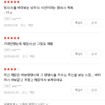
빙의자를 바라보는 남주의 시선이라는 점에서 독특
- 11 x
tov***
댓글
0
0
2025.12.18
신고
차단
기대안했는데 재밌어요! 그림도 예쁨
chl***
댓글
0
0
2025.08.03
신고
차단
약간 해맑은 바보댕댕이와 그 댕댕이를 키우는 주인을 보는 느낌... 바티
아가 바보같고 귀엽고 해맑아서 보게되네요.
san***
댓글
0
0
2025.03.23
신고
차단
구매자 표시 기준은 무엇인가요?