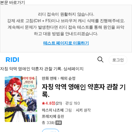
본문 바로가기
인
스
리디 접속이 원활하지 않습니다.
턴
강제 새로 고침(Ctrl + F5)이나 브라우저 캐시 삭제를 진행해주세요.
트
검
계속해서 문제가 발생한다면 리디 접속 테스트를 통해 원인을 파악
색
하고 대응 방법을 안내드리겠습니다.
테스트 페이지로 이동하기
검
리
로그인
색
디
자칭 악역 영애인 약혼자 관찰 기록. 상세페이지
홈
으
로
만화 연재
해외 순정
이
자칭 악역 영애인 약혼자 관찰 기
동
록.
4.8
(
21
)
관심
193
하스미 나츠메
그림
시키
원작
프레지에
출판
총 33화