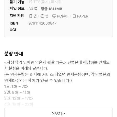
듣기 기능
TTS(듣기)
미
지원
파일 정보
30 쪽
평균 181.1MB
지원 환경
PC뷰어
PAPER
앱
웹
ISBN
9791142060847
UCI
-
분량 안내
<자칭 악역 영애인 약혼자 관찰 기록.> 단행본에 해당하는 연재도
서 분량은 아래와 같습니다.
(본 연재분량은 리디에 서비스 되었던 연재분량이며, 각 단행본의
연재화수와는 차이가 있을 수 있습니다.)
1권: 1화 ~ 7화
2권: 8화 ~ 11화
3권: 12화 ~ 17화
4권: 18화 ~ 22화
5권: 23화 ~ 28화
더보기
6권: 29화 ~ 33화