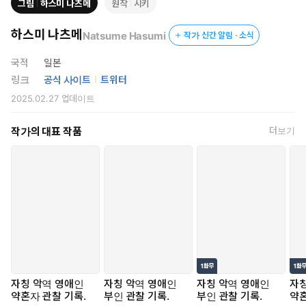
그림
하스미 나츠메
원작
시키
하스미 나츠메
Natsume Hasumi
작가 신간 알림 · 소식
국적
일본
링크
공식 사이트
트위터
2025.02.27
업데이트
작가의 대표 작품
더보기
자칭 악역 영애인
자칭 악역 영애인
자칭 악역 영애인
자칭
약혼자 관찰 기록.
부인 관찰 기록.
부인 관찰 기록.
약혼