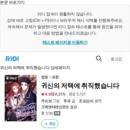
본문 바로가기
인
스
리디 접속이 원활하지 않습니다.
턴
강제 새로 고침(Ctrl + F5)이나 브라우저 캐시 삭제를 진행해주세요.
트
검
계속해서 문제가 발생한다면 리디 접속 테스트를 통해 원인을 파악
색
하고 대응 방법을 안내드리겠습니다.
테스트 페이지로 이동하기
검
리
로그인
색
디
귀신의 저택에 취직했습니다 상세페이지
홈
으
로
웹툰
로판
이
귀신의 저택에 취직했습니다
동
4.9
(
1,211
)
관심
5,121
카리보
그림
투큐
글
초코단지
원작
크랙엔터테인먼트
출판
총 51화
관심