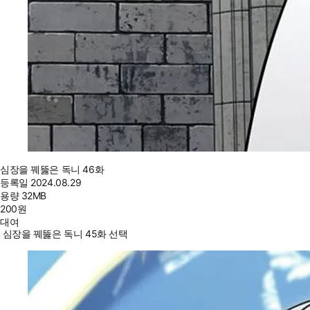
심장을 꿰뚫은 독니 46화
등록일
2024.08.29
용량
32MB
200
원
대여
심장을 꿰뚫은 독니 45화 선택