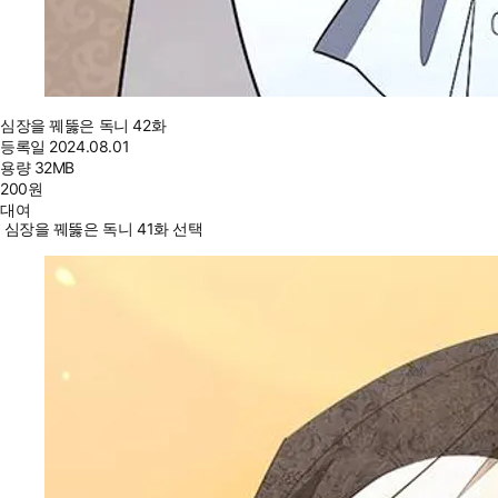
심장을 꿰뚫은 독니 42화
등록일
2024.08.01
용량
32MB
200
원
대여
심장을 꿰뚫은 독니 41화 선택