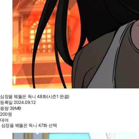
심장을 꿰뚫은 독니 48화(시즌1 완결)
등록일
2024.09.12
용량
39MB
200
원
대여
심장을 꿰뚫은 독니 47화 선택