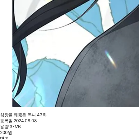
심장을 꿰뚫은 독니 43화
등록일
2024.08.08
용량
37MB
200
원
대여