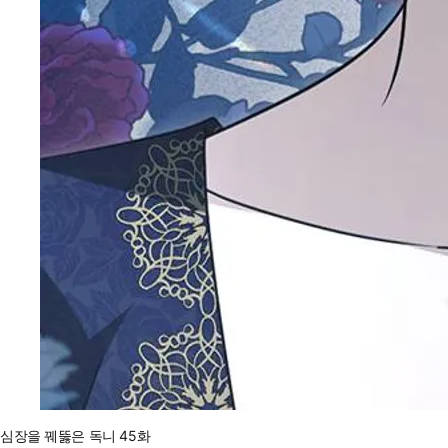
심장을 꿰뚫은 독니 45화