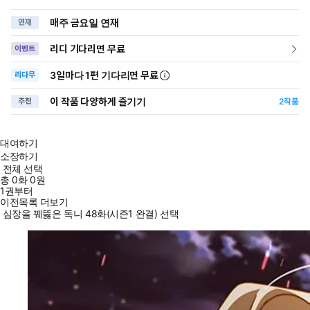
매주 금요일 연재
연재
리디 기다리면 무료
이벤트
3일
마다
1편 기다리면 무료
리다무
이 작품 다양하게 즐기기
추천
2
작품
대여하기
소장하기
전체 선택
총
0
화
0원
1권부터
이전목록 더보기
심장을 꿰뚫은 독니 48화(시즌1 완결) 선택