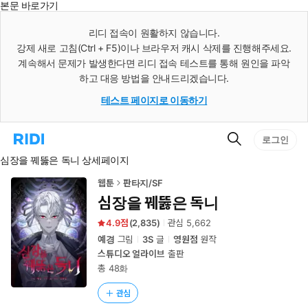
본문 바로가기
인
스
리디 접속이 원활하지 않습니다.
턴
강제 새로 고침(Ctrl + F5)이나 브라우저 캐시 삭제를 진행해주세요.
트
검
계속해서 문제가 발생한다면 리디 접속 테스트를 통해 원인을 파악
색
하고 대응 방법을 안내드리겠습니다.
테스트 페이지로 이동하기
검
리
로그인
색
디
심장을 꿰뚫은 독니 상세페이지
홈
으
로
웹툰
판타지/SF
이
심장을 꿰뚫은 독니
동
4.9
(
2,835
)
관심
5,662
예경
그림
3S
글
영원점
원작
스튜디오 얼라이브
출판
총 48화
관심