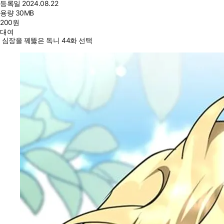
등록일
2024.08.22
용량
30MB
200
원
대여
심장을 꿰뚫은 독니 44화 선택