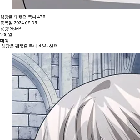
심장을 꿰뚫은 독니 47화
등록일
2024.09.05
용량
35MB
200
원
대여
심장을 꿰뚫은 독니 46화 선택