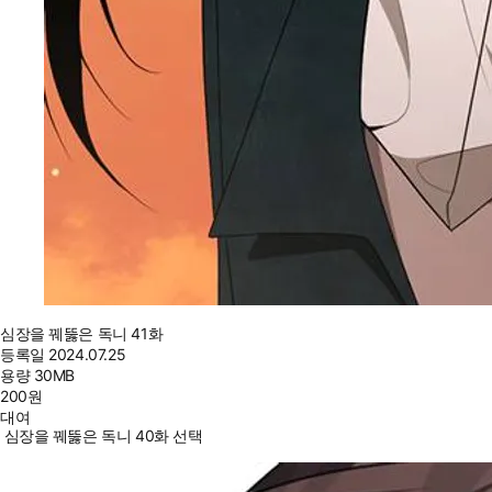
심장을 꿰뚫은 독니 41화
등록일
2024.07.25
용량
30MB
200
원
대여
심장을 꿰뚫은 독니 40화 선택