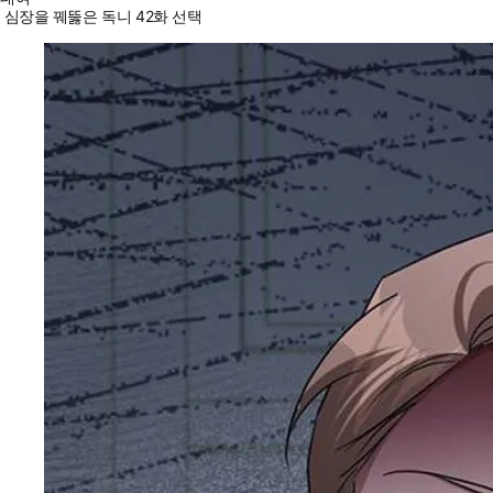
심장을 꿰뚫은 독니 42화 선택