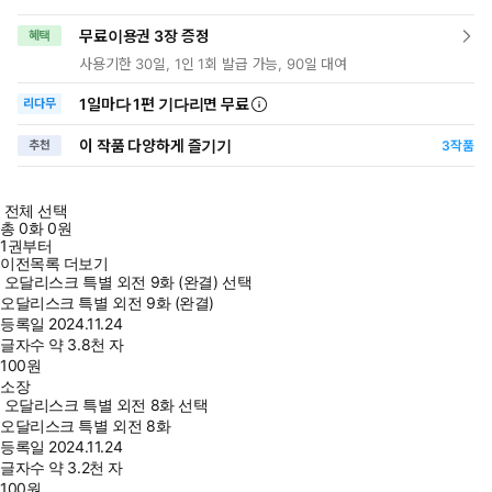
무료이용권 3장 증정
혜택
사용기한 30일, 1인 1회 발급 가능, 90일 대여
1일
마다
1편 기다리면 무료
리다무
이 작품 다양하게 즐기기
추천
3
작품
전체 선택
총
0
화
0원
1권부터
이전목록 더보기
오달리스크 특별 외전 9화 (완결) 선택
오달리스크 특별 외전 9화 (완결)
등록일
2024.11.24
글자수
약 3.8천 자
100
원
소장
오달리스크 특별 외전 8화 선택
오달리스크 특별 외전 8화
등록일
2024.11.24
글자수
약 3.2천 자
100
원