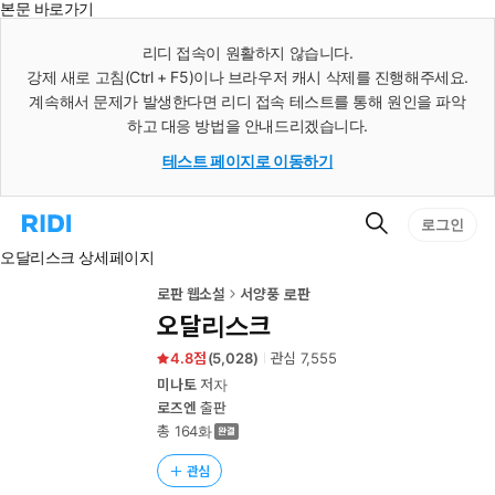
본문 바로가기
인
스
리디 접속이 원활하지 않습니다.
턴
강제 새로 고침(Ctrl + F5)이나 브라우저 캐시 삭제를 진행해주세요.
트
검
계속해서 문제가 발생한다면 리디 접속 테스트를 통해 원인을 파악
색
하고 대응 방법을 안내드리겠습니다.
테스트 페이지로 이동하기
검
리
로그인
색
디
오달리스크 상세페이지
홈
으
로
로판 웹소설
서양풍 로판
이
오달리스크
동
4.8
(
5,028
)
관심
7,555
미나토
저자
로즈엔
출판
총 164화
관심