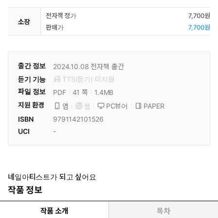
전자책 정가
7,700원
소장
판매가
7,700원
출간 정보
2024.10.08
전자책 출간
듣기 기능
TTS(듣기)
미
지원
파일 정보
PDF
1.4MB
41 쪽
지원 환경
PC뷰어
PAPER
앱
웹
ISBN
9791142101526
UCI
-
네일아티스트가 되고 싶어요
작품 정보
작품 소개
목차