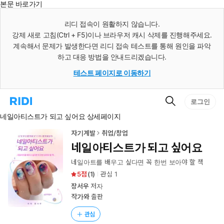
본문 바로가기
인
스
리디 접속이 원활하지 않습니다.
턴
강제 새로 고침(Ctrl + F5)이나 브라우저 캐시 삭제를 진행해주세요.
트
검
계속해서 문제가 발생한다면 리디 접속 테스트를 통해 원인을 파악
색
하고 대응 방법을 안내드리겠습니다.
테스트 페이지로 이동하기
검
리
로그인
색
디
네일아티스트가 되고 싶어요 상세페이지
홈
으
로
자기계발
취업/창업
이
네일아티스트가 되고 싶어요
동
네일아트를 배우고 싶다면 꼭 한번 보아야 할 책
5
(
1
)
관심
1
장서우
저자
작가와
출판
관심