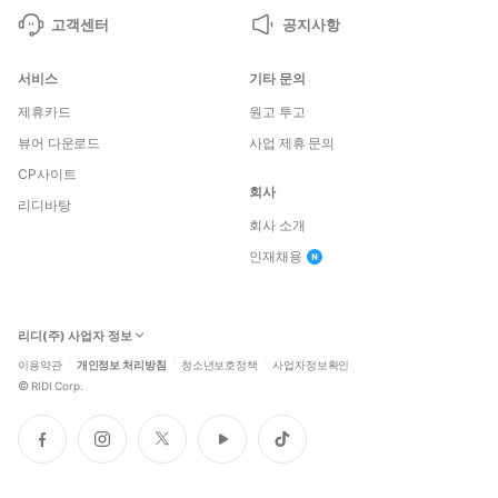
고객센터
공지사항
서비스
기타 문의
제휴카드
원고 투고
뷰어 다운로드
사업 제휴 문의
CP사이트
회사
리디바탕
회사 소개
인재채용
리디(주) 사업자 정보
이용약관
개인정보 처리방침
청소년보호정책
사업자정보확인
©
RIDI Corp.
페
인
트
유
틱
이
스
위
튜
톡
스
타
터
브