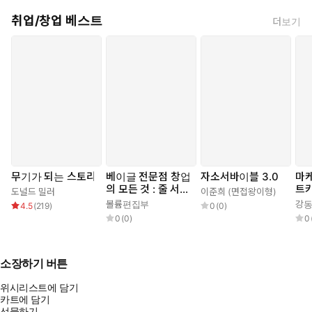
취업/창업 베스트
더보기
무기가 되는 스토리
베이글 전문점 창업
자소서바이블 3.0
마케
의 모든 것 : 줄 서는
트
도널드 밀러
이준희 (면접왕이형)
베이글집을 만드는
볼륨편집부
강
4.5
(
219
)
0
(
0
)
창업 성공 전략
0
(
0
)
0
소장하기 버튼
위시리스트에 담기
카트에 담기
선물하기