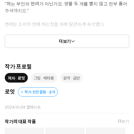
“저는 부인의 반려가 아닌가요. 양물 두 개를 뱉지 않고 전부 품어
주셔야지요.”
연려는 소서의 안에 허리짓을 하며 달큰하게 속삭였다.
“우응, 잠, 깐, 흣, 아, 앙!”
더보기
“뱀의 짝짓기는 짧으면 나흘, 길면 한 달이 걸린 답니다.”
연려는 소서를 향해 웃으며 잔인한 사실을 일깨워줬다.
작가 프로필
ⓒ로잇(원작:금단)/메타툰
저자
로잇
그림
메타툰
원작
금단
로잇
작가 신간 알림 · 소식
2024.10.04
업데이트
작가의 대표 작품
더보기