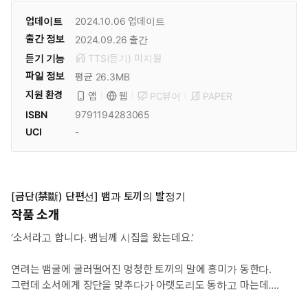
업데이트
2024.10.06
업데이트
출간 정보
2024.09.26
출간
듣기 기능
TTS(듣기)
미
지원
파일 정보
평균 26.3MB
지원 환경
PC뷰어
PAPER
앱
웹
ISBN
9791194283065
UCI
-
[금단(禁斷) 단편선] 뱀과 토끼의 발정기
작품 소개
‘소서라고 합니다. 뱀님께 시집을 왔는데요.’
연려는 뱀굴에 굴러떨어진 멍청한 토끼의 말에 흥미가 동한다.
그런데 소서에게 장단을 맞추다가 아랫도리도 동하고 마는데….