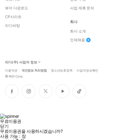
뷰어 다운로드
사업 제휴 문의
CP사이트
회사
리디바탕
회사 소개
인재채용
리디(주) 사업자 정보
이용약관
개인정보 처리방침
청소년보호정책
사업자정보확인
©
RIDI Corp.
페
인
트
유
틱
이
스
위
튜
톡
스
타
터
브
북
그
램
무료이용권
닫기
무료이용권을 사용하시겠습니까?
사용 가능 :
장