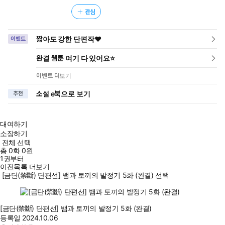
관심
짧아도 강한 단편작❤️
이벤트
완결 웹툰 여기 다 있어요⭐
이벤트 더보기
소설 e북으로 보기
추천
대여하기
소장하기
전체 선택
총
0
화
0원
1권부터
이전목록 더보기
[금단(禁斷) 단편선] 뱀과 토끼의 발정기 5화 (완결) 선택
[금단(禁斷) 단편선] 뱀과 토끼의 발정기 5화 (완결)
등록일
2024.10.06