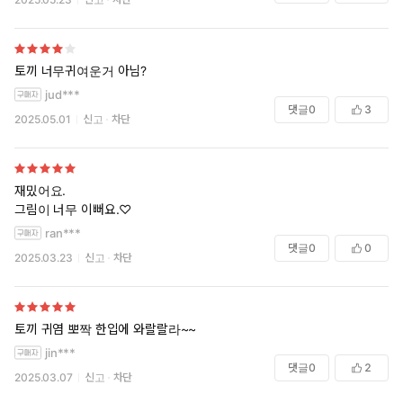
토끼 너무귀여운거 아님?
jud***
댓글
0
3
2025.05.01
신고
차단
재밌어요.
그림이 너무 이뻐요.♡
ran***
댓글
0
0
2025.03.23
신고
차단
토끼 귀염 뽀짝 한입에 와랄랄라~~
jin***
댓글
0
2
2025.03.07
신고
차단