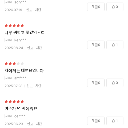
son***
댓글
0
0
2026.07.19
신고
차단
너무 귀엽고 좋았엉ᆢㄷ
keh***
댓글
0
1
2025.08.24
신고
차단
저에게는 대여용입니다
amf***
댓글
0
0
2025.07.28
신고
차단
여주가 넘 귀여워요
cer***
댓글
0
1
2025.06.23
신고
차단