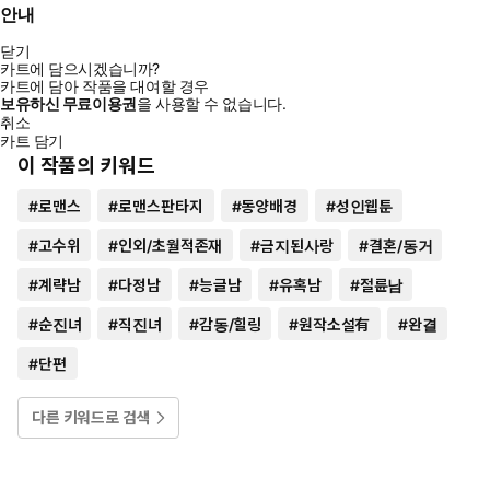
안내
닫기
카트에 담으시겠습니까?
카트에 담아 작품을 대여할 경우
보유하신 무료이용권
을 사용할 수 없습니다.
취소
카트 담기
이 작품의 키워드
#
로맨스
#
로맨스판타지
#
동양배경
#
성인웹툰
#
고수위
#
인외/초월적존재
#
금지된사랑
#
결혼/동거
#
계략남
#
다정남
#
능글남
#
유혹남
#
절륜남
#
순진녀
#
직진녀
#
감동/힐링
#
원작소설有
#
완결
#
단편
다른 키워드로 검색