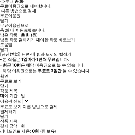
<
>부터
총
화
무료이용권으로 대여합니다.
다른 방법으로 결제
무료이용권
닫기
무료이용권으로
총
화
대여 완료했습니다.
남은 작품 :
총
화
(
원)
남은 작품 결제하기
대여한 작품 바로보기
도움말
닫기
[금단(禁斷) 단편선] 뱀과 토끼의 발정기
- 본 작품은
1일
마다
1
편씩 무료
입니다.
-
최근
10편
은 해당 이용권으로 볼 수 없습니다.
- 해당 이용권으로는
무료로
3일
간
볼 수 있습니다.
확인
무료로 보기
닫기
작품 제목
대여 기간 :
일
이용권 선택
무료로 보기
다른 방법으로 결제
결제하기
닫기
작품 제목
결제 금액 :
원
리디포인트 사용:
0
원
(
원 보유)