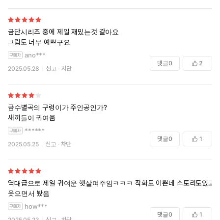
금단시리즈 중에 제일 재밌는것 같아요
그림도 너무 예쁘구요
ano***
댓글
0
2
2025.05.28
신고
차단
금수별곡의 구렁이가 주인공인가?
새끼들이 귀여움
******
댓글
0
1
2025.05.25
신고
차단
역대급으로 제일 귀여운 햇살여주임ㅋㅋㅋ 작화도 이쁜데 스토리도있고
웃으면서 봤음
how***
댓글
0
1
2025.05.23
신고
차단