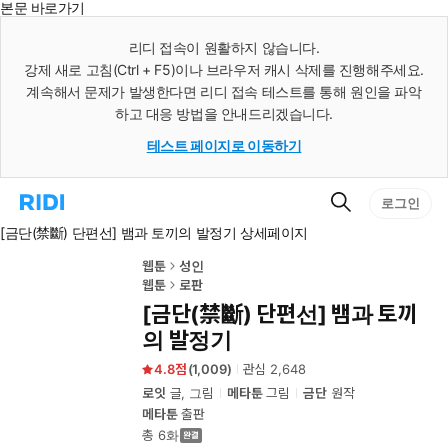
본문 바로가기
인
스
리디 접속이 원활하지 않습니다.
턴
강제 새로 고침(Ctrl + F5)이나 브라우저 캐시 삭제를 진행해주세요.
트
검
계속해서 문제가 발생한다면 리디 접속 테스트를 통해 원인을 파악
색
하고 대응 방법을 안내드리겠습니다.
테스트 페이지로 이동하기
검
리
로그인
색
디
[금단(禁斷) 단편선] 뱀과 토끼의 발정기 상세페이지
홈
으
로
웹툰
성인
이
웹툰
로판
동
[금단(禁斷) 단편선] 뱀과 토끼
의 발정기
4.8
(
1,009
)
관심
2,648
로잇
글, 그림
메타툰
그림
금단
원작
메타툰
출판
총 6화