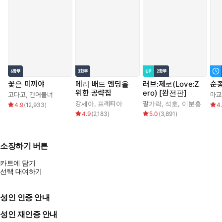
꽃은 미끼야
메리 배드 엔딩을
러브:제로(Love:Z
순
위한 공략집
ero) [완전판]
고다고
,
건어물녀
마교
강세아
,
프레티아
팔가락
,
석호
,
이분홍
4.9
(
12,933
)
4
4.9
(
2,183
)
5.0
(
3,891
)
소장하기 버튼
카트에 담기
선택 대여하기
성인 인증 안내
성인 재인증 안내