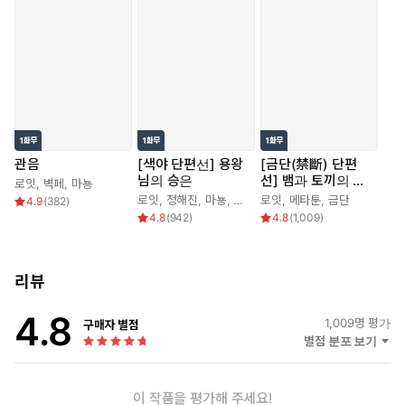
관음
[색야 단편선] 용왕
[금단(禁斷) 단편
님의 승은
선] 뱀과 토끼의 발
로잇
,
벽페
,
마뇽
정기
로잇
,
정해진
,
마뇽
,
해와달스튜디오
로잇
,
메타툰
,
금단
4.9
(
382
)
4.8
(
942
)
4.8
(
1,009
)
리뷰
4.8
1,009
명 평가
구매자 별점
별점 분포 보기
이 작품을 평가해 주세요!