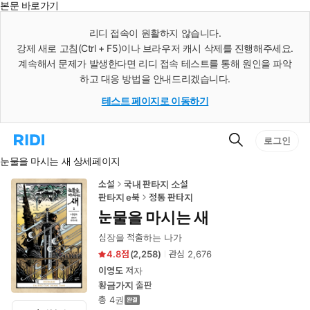
본문 바로가기
인
스
리디 접속이 원활하지 않습니다.
턴
강제 새로 고침(Ctrl + F5)이나 브라우저 캐시 삭제를 진행해주세요.
트
검
계속해서 문제가 발생한다면 리디 접속 테스트를 통해 원인을 파악
색
하고 대응 방법을 안내드리겠습니다.
테스트 페이지로 이동하기
검
리
로그인
색
디
눈물을 마시는 새 상세페이지
홈
으
로
소설
국내 판타지 소설
이
판타지 e북
정통 판타지
동
눈물을 마시는 새
심장을 적출하는 나가
4.8
(
2,258
)
관심
2,676
이영도
저자
황금가지
출판
총 4권