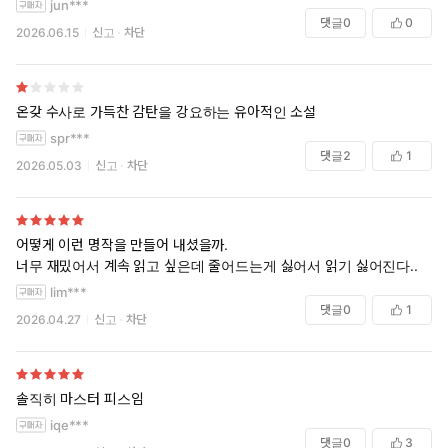
jun***
작품 속에 사용되는 속담이나 격언 등도 종족적 특성을 최대한 활용
댓글
0
0
2026.06.15
신고
차단
하여 독자의 흥미를 돋운다. 물을 두려워하는 특성을 가진 레콘의
경우 ‘붕어 저택에 빠져 죽을’, ‘녹은 얼음을 뒤집어 쓸’과 같은 욕설이
나오기도 하며, 말 대신 니름이라는 정신적 언어를 사용하는 나가들
은 ‘니름도 안 된다(말도 안 된다)’, ‘니름 잘라먹지 마라(말 잘라먹지
온갖 수사로 가득찬 감탄을 강요하는 유아적인 소설
마라)’ 같은 변종 언어를 사용하기도 한다. 또한 종족을 초월하여 등
spr***
장하는 ‘군령자’나 ‘유료 도로당’ 또한 독특한 이영도 식의 소설에서
댓글
2
1
2026.05.03
신고
차단
만 맛볼 수 있는 것들이다. 군령자는 한 육체에 오랜 시간 동안 여러
명의 영혼이 깃든 것으로 영화 『존 말코비치 되기』에서 이와 비슷
한 육체를 목격할 수 있다. 영생하고자 하는 생명체의 욕구로 인해
탄생한 이 군령자는 항시 ‘더 이상 전령하지 않고 죽겠다.’고 주장하
어떻게 이런 명작을 만들어 내셨을까.
너무 재밌어서 계속 읽고 싶은데 줄어드는게 싫어서 읽기 싫어진다..
지만 결국 죽을 때에 이르러서는 영생을 위해 남에게 전령하는 나약
한 모습을 보이기도 한다. ‘유료 도로당’이라는 단체는 작품 속에서
lim***
댓글
0
1
길을 정비하는 대신 통행세를 받는 이들로서, 돈을 지불하고 도로를
2026.04.27
신고
차단
이용하는 여행객은 고객이며, 무임으로 이용하는 여행객은 무조건
적으로 규정하는 독특한 단체이다. 하지만 그 철저한 규정으로 인
해 인간 전체의 적조차도 돈을 지불하기만 하면 고객으로 규정하는
솔직히 마스터 피스임
모순에 빠지기도 한다.
iqe***
댓글
0
3