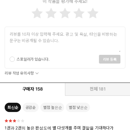
이 작품을 평가해 주세요!
『눈물을 마시는 새』에는 기존 한국 환상 소설들과는 확연히 구
분되는 것이 또 하나가 있다. 기존의 한국 환상 소설들은 미국이
나 일본의 판타지 소설의 영향을 받아 대부분 중세 유럽만을 배
경으로 다루고 있다. 그러나 『눈물을 마시는 새』는 동양적 색
채, 특히 한국적 정서를 기본 바탕으로 집필되었다. 등장하는 주
요 네 종족 중 하나인 ‘도깨비’ 경우가 이를 대표하는데, 씨름과 윷
놀이를 좋아하며, 도깨비감투를 쓰고 남을 놀라게 하는 것을 즐기
지만 피를 두려워하고 폭력을 싫어한다는 점에서 한국 전통의 도
깨비와 흡사한 면을 갖고 있다. 또한 작품 속에서 중요한 단서가
스포일러가 있습니다.
리뷰 등록
되는 고대 왕국의 언어는 우리의 옛말(조선 중기에 사용되던 말)
을 그대로 차용하고 있으며, 등장하는 생명체의 이름 역시 ‘두억
리뷰 작성 유의사항
시니’, ‘마루나래’ 등 순 우리말로 만들어졌다는 점도 이를 반증한
다. 성당의 신부나 성직자, 대주교 등만 다루던 기존 판타지 소설
구매자
158
전체
181
과 달리 사원과 스님, 그리고 주지 등이 등장하는 것도 새로운 점
이다.
최신순
공감순
별점 높은순
별점 낮은순
이영도 식의 독특한 설정과 이야기 진행.
『눈물을 마시는 새』에서도 이전의 작품처럼 이영도 식의 독특
하고 신비스러운 이야기가 독자의 눈을 사로잡는다. 특히 넷으로
1권과 2권의 높은 완성도에 별 다섯개를 주며 결말을 기대하다가