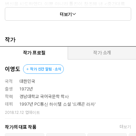
변신을 시도하였다. 이뿐 아니라 톨킨이 창조해 낸 <중간대륙
(MiddleEarth)>처럼 작품 속의 전체 세계의 구성, 즉 언어, 생활
더보기
방식과 각 종족 간의 특성까지 모두 작가 이영도가 순수 창조하였
다. 이는 독창적이고 완성된 판타지의 전형을 보여주고 있어, 미
국과 일본의 판타지 소설의 영향권에서 벗어나지 못하던 한국 환
상 소설에 새로운 방향을 제시하고 있다.
작가
지배자에 대한 진지한 이해와 접근을 시도한 새로운 형태의 환상 소
작가 프로필
작가 소개
설
2차 세계 대전 중에 절대 악과 그 악에 맞서서 권력을 좌지우지해
이영도
작가 신간 알림 · 소식
야 했던 권력자들의 갈등을 소설로 담아낸 J.R.R. 톨킨의 『반지의
제왕』이 반세기가 지나도록 많은 독자에게 읽혀진 이유는 권력
국적
대한민국
의 상징인 ‘왕’과 그 주변 권력의 내부를 샅샅이 파헤칠 수 있는
출생
1972년
봉건 시대를 바탕으로 씌어진 소설이었기 때문이다. 그러나 판타
학력
경남대학교 국어국문학 학사
지 소설만이 가진 이 독특한 특성은 시대의 흐름에 따라 새로운
데뷔
1997년 PC통신 하이텔 소설 '드래곤 라자'
조건을 요구하게 되었다. 냉전 체제가 무너지고 권력의 질서가
2018.12.12
업데이트
재편되고 있는 현실에서 이를 다룰 새로운 화두가 절실히 필요
했던 것이다. 『눈물을 마시는 새』는 그러한 화두에 대한 도전
작가의 대표 작품
더보기
작이라고 볼 수 있다. 작품 전체를 아우르는 단어인 ‘왕’이라는 단