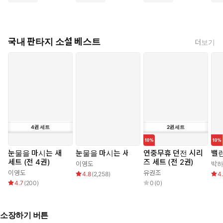
국내 판타지 소설 베스트
더보기
4
권
세트
2
권
세트
눈물을 마시는 새
눈물을 마시는 새
연중무휴 던전 시리
밸
세트 (전 4권)
즈 세트 (전 2권)
이영도
박
이영도
유권조
4.8
(
2,258
)
4
4.7
(
200
)
0
(
0
)
소장하기 버튼