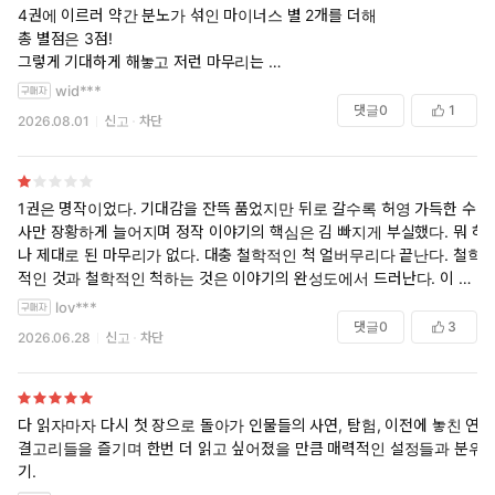
구분된 색다른 종족들은 작품의 스토리와 부합되어 사건의 요소
4권에 이르러 약간 분노가 섞인 마이너스 별 2개를 더해
요소에서 새로운 반전을 일으키게 한다. 이중 가장 눈에 띄는 종
총 별점은 3점!
족은 역시 현대의 인간과 흡사한 인간족이다. 왕이 되고자 하는
그렇게 기대하게 해놓고 저런 마무리는
제왕병자들이 가득하고, 저마다 자신의 세력을 키우지만 정작 네
마지막까지 읽은 노력을 허무하게 했음
wid***
종족 중 가장 나약한 종족이라는 점은 모순으로 가득 찬 인간의
댓글
0
1
2026.08.01
신고
차단
단면을 보여준다. 다른 종족도 이와 비슷한 모순적인 특성을 갖
고 있다. 닭의 모습을 닮은 레콘 족은 3미터에 이르는 큰 키와 강
인한 체력, 그리고 신의 선물인 무기를 갖고 있기에 네 종족 중 개
인의 무력으로는 가장 강력하다고 볼 수 있지만 철저히 자신의
1권은 명작이었다. 기대감을 잔뜩 품었지만 뒤로 갈수록 허영 가득한 수
숙원만을 이루려는 개인주의 때문에 종족이 단합할 수 없고 언제
사만 장황하게 늘어지며 정작 이야기의 핵심은 김 빠지게 부실했다. 뭐 하
나 제대로 된 마무리가 없다. 대충 철학적인 척 얼버무리다 끝난다. 철학
나 홀로 싸우는 약점을 갖고 있다. 불을 자유자재로 다루는 도깨
적인 것과 철학적인 척하는 것은 이야기의 완성도에서 드러난다. 이 소설
비는 마음만 먹으면 일거에 수십만을 죽일 수도 있지만, 근본적
은 "척"이다. 하이라이트라 부를만한 장면들은 '기승'까지 멋지게 가다가
으로 폭력과 피를 두려워하는 까닭에 세상에 아무런 영향도 주지
lov***
'전결'없이 끝난다. 모든 에피소드가 동일하다. 엔딩은 기가 막혀서 화가
댓글
0
3
못한다. 뱀처럼 비늘이 있고 변온 체질인 나가는 인간의 ‘말’이 아
2026.06.28
신고
차단
날 지경이다. 고작 이걸 보게 하려고 그렇게 지겨운 얘기를 늘어놓은 거
닌 정신적 교감인 ‘니름’을 통해 의사를 주고받으며 심장을 적출
야? 결론은 모호하다. 그저 즐겁게 세계관 구상을 하다가 그 아이디어에
함으로써 반(半 )불사의 몸이 되었지만, 변온 체질이어서 북부 지
서 이야기를 더 발전시키지 못한 채 어영부영 전개되는 소설을 본 기분이
방의 저온을 이겨내지 못하는 체질적 한계를 갖고 있다. 작품 전
다. 세계관은 촘촘하지만 소설의 완성도는 처참하다.
다 읽자마자 다시 첫 장으로 돌아가 인물들의 사연, 탐험, 이전에 놓친 연
체의 종족들 중 그 어떠한 종족도 완벽하지 못한 상태를 유지한
결고리들을 즐기며 한번 더 읽고 싶어졌을 만큼 매력적인 설정들과 분위
다.
기.