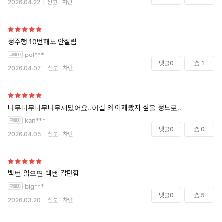
2026.04.22
신고
차단
정주행 10번해도 안질림
pol***
댓글
0
1
2026.04.07
신고
차단
너무너무너무너무재밌어요..이걸 왜 이제봤지 싶을 정도로..
kan***
댓글
0
0
2026.04.05
신고
차단
백번 읽으면 백번 감탄함
big***
댓글
0
5
2026.03.20
신고
차단