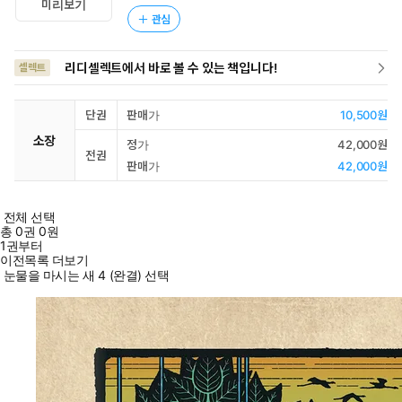
미리보기
관심
리디셀렉트에서 바로 볼 수 있는 책입니다!
셀렉트
단권
판매가
10,500원
소장
정가
42,000원
전권
판매가
42,000원
전체 선택
총
0
권
0원
1권부터
이전목록 더보기
눈물을 마시는 새 4 (완결) 선택