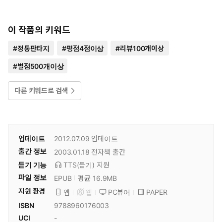
이 작품의 키워드
#
정통판타지
#
평점4점이상
#
리뷰100개이상
#
별점500개이상
다른 키워드로 검색
업데이트
2012.07.09
업데이트
출간 정보
2003.01.18
전자책 출간
듣기 기능
TTS(듣기)
지원
파일 정보
EPUB
평균 16.9MB
지원 환경
PC뷰어
PAPER
앱
웹
ISBN
9788960176003
UCI
-