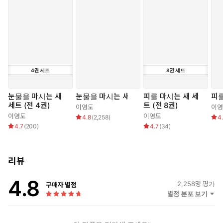
어가 이를 대변하고 있다.『눈물을 마시는 새』에는 ‘왕’에 대한
일방적인 숙원(자신이 왕이 되고자 하거나 혹은 왕의 추종자가
되고자 하는 욕망)을 가진 등장인물들이 등장하여 사건을 전혀
다른 방향으로 전개시키거나, 왕에 대해 끊임없이 논의하고 추
리함으로써 ‘지배자 계급이란 무엇인가?’라고 독자에게 묻고 있
다. 그러면서도 작가는 작품의 제목에서 자신만의 해답을 풀어
낸다. 제목인 ‘눈물을 마시는 새’라는 뜻은 작품 속에서 ‘백성들이
4
권
세트
8
권
세트
흘려야 할 눈물을 대신 마시는 왕’을 뜻한다. 이 뜻은 군왕의 조
건은 많은 병력이나 부, 혹은 재능이 아니라 백성들이 슬픔이나
눈물을 마시는 새
눈물을 마시는 새
피를 마시는 새 세
피를
죄책감 등 수많은 고통을 대신 짊어져야 한다는 뜻을 담고 있으
세트 (전 4권)
트 (전 8권)
이영도
이영
며, 왕이 대신 마셔주는 눈물 덕에 백성들은 잔인해질 수 있고,
이영도
이영도
4.8
(
2,258
)
4
얼마든지 남을 핍박하고 전쟁을 일으킬 수 있다는 것이다. 게다
4.7
(
200
)
4.7
(
34
)
가 ‘눈물’은 인간이 해롭기에 몸 밖으로 뱉어내는 것이고, 이를 마
신 왕은 오래 살 수도 없다. 작가는 제목과 작품 전체를 관통하는
리뷰
단어인 권력자 ‘왕’에 대해 막연한 환상만을 갖고 있는 인간에게
‘왕-지배자’라는 것이 갖는 무거움과 본연의 뜻, 그리고 그러한
4.8
인간의 상징물로 내세워진 ‘왕’으로 인해 일어날 수 있는 공포를
2,258
명 평가
구매자 별점
별점 분포 보기
환상 소설의 특성을 최대한 살려 전한다.
동양적 사상을 바탕으로 창조해 낸 새로운 대하 환상 소설