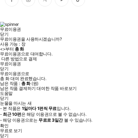
페
인
트
유
틱
이
스
위
튜
톡
스
타
터
브
북
그
램
무료이용권
닫기
무료이용권을 사용하시겠습니까?
사용 가능 :
장
<
>부터
총
화
무료이용권으로 대여합니다.
다른 방법으로 결제
무료이용권
닫기
무료이용권으로
총
화
대여 완료했습니다.
남은 작품 :
총
화
(
원)
남은 작품 결제하기
대여한 작품 바로보기
도움말
닫기
눈물을 마시는 새
- 본 작품은
1일
마다
1
편씩 무료
입니다.
-
최근
10편
은 해당 이용권으로 볼 수 없습니다.
- 해당 이용권으로는
무료로
3일
간
볼 수 있습니다.
확인
무료로 보기
닫기