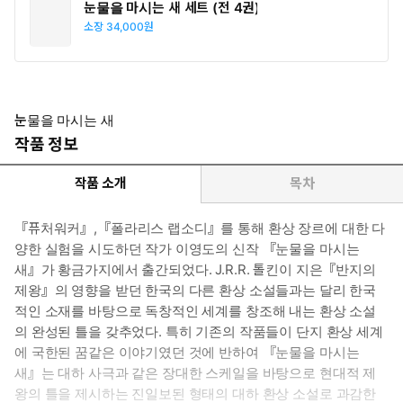
눈물을 마시는 새 세트 (전 4권)
소장
34,000원
눈물을 마시는 새
작품 정보
작품 소개
목차
『퓨처워커』,『폴라리스 랩소디』를 통해 환상 장르에 대한 다
양한 실험을 시도하던 작가 이영도의 신작 『눈물을 마시는
새』가 황금가지에서 출간되었다. J.R.R. 톨킨이 지은『반지의
제왕』의 영향을 받던 한국의 다른 환상 소설들과는 달리 한국
적인 소재를 바탕으로 독창적인 세계를 창조해 내는 환상 소설
의 완성된 틀을 갖추었다. 특히 기존의 작품들이 단지 환상 세계
에 국한된 꿈같은 이야기였던 것에 반하여 『눈물을 마시는
새』는 대하 사극과 같은 장대한 스케일을 바탕으로 현대적 제
왕의 틀을 제시하는 진일보된 형태의 대하 환상 소설로 과감한