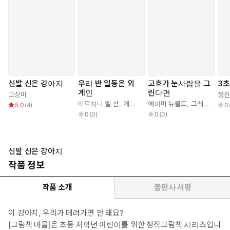
신발 신은 강아지
우리 반 일등은 외
고흐가 눈사람을 그
3초
계인
린다면
고상미
정진
비르지니 엘 삼
,
에스텔 비용 스파뇰
에이미 뉴볼드
,
김주열
,
그레그 뉴볼드
5.0
(
4
)
0
0
(
0
)
0
(
0
)
신발 신은 강아지
작품 정보
작품 소개
출판사 서평
이 강아지, 우리가 데려가면 안 돼요?
[그림책 마을]은 초등 저학년 어린이를 위한 창작그림책 시리즈입니