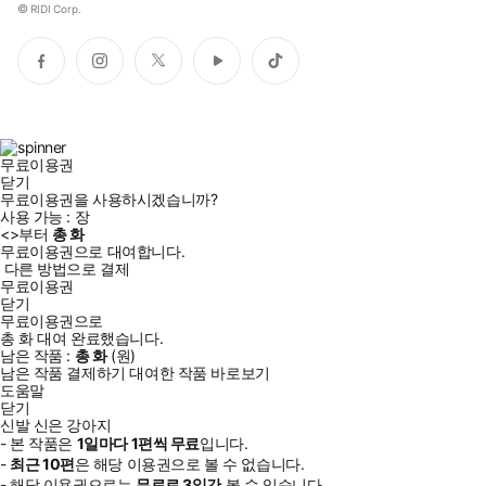
©
RIDI Corp.
페
인
트
유
틱
이
스
위
튜
톡
스
타
터
브
북
그
램
무료이용권
닫기
무료이용권을 사용하시겠습니까?
사용 가능 :
장
<
>부터
총
화
무료이용권으로 대여합니다.
다른 방법으로 결제
무료이용권
닫기
무료이용권으로
총
화
대여 완료했습니다.
남은 작품 :
총
화
(
원)
남은 작품 결제하기
대여한 작품 바로보기
도움말
닫기
신발 신은 강아지
- 본 작품은
1일
마다
1
편씩 무료
입니다.
-
최근
10편
은 해당 이용권으로 볼 수 없습니다.
- 해당 이용권으로는
무료로
3일
간
볼 수 있습니다.