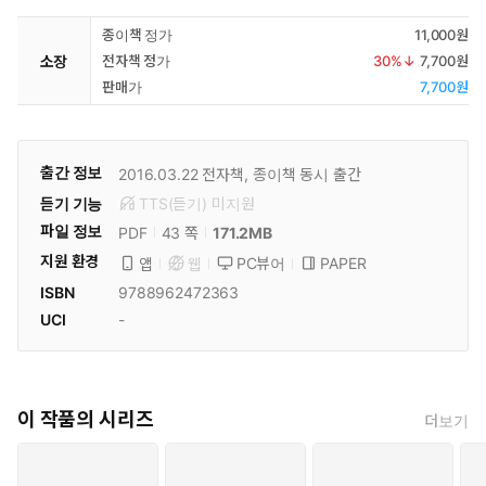
종이책 정가
11,000원
소장
전자책 정가
30
%↓
7,700원
판매가
7,700원
출간 정보
2016.03.22
전자책, 종이책 동시 출간
듣기 기능
TTS(듣기)
미
지원
파일 정보
PDF
171.2MB
43 쪽
지원 환경
PC뷰어
PAPER
앱
웹
ISBN
9788962472363
UCI
-
이 작품의 시리즈
더보기