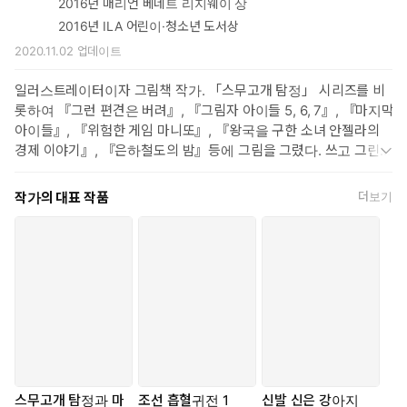
2016년 매리언 베네트 리지웨이 상
2016년 ILA 어린이·청소년 도서상
2020.11.02
업데이트
일러스트레이터이자 그림책 작가. 「스무고개 탐정」 시리즈를 비
롯하여 『그런 편견은 버려』, 『그림자 아이들 5, 6, 7』, 『마지막
아이들』, 『위험한 게임 마니또』, 『왕국을 구한 소녀 안젤라의
경제 이야기』, 『은하철도의 밤』등에 그림을 그렸다. 쓰고 그린 책
『신발 신은 강아지 A Dog Wearing Shoes』는 2015년에 미국어
린이도서관협회 선정 도서가 되었고, 2016년 ‘매리언 베네트 리지웨
작가의 대표 작품
더보기
이 상’과 ‘ILA 어린이·청소년 도서상’을 받았다.
스무고개 탐정과 마
조선 흡혈귀전 1
신발 신은 강아지