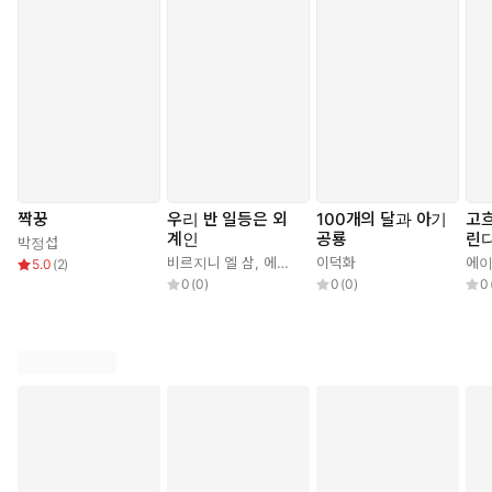
짝꿍
우리 반 일등은 외
100개의 달과 아기
고
계인
공룡
린
박정섭
비르지니 엘 삼
,
에스텔 비용 스파뇰
이덕화
,
김주열
에이
5.0
(
2
)
0
(
0
)
0
(
0
)
0