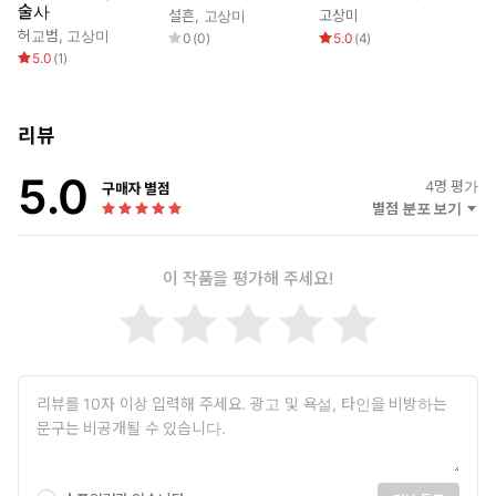
술사
설흔
,
고상미
고상미
허교범
,
고상미
0
(
0
)
5.0
(
4
)
5.0
(
1
)
리뷰
5.0
4
명 평가
구매자 별점
별점 분포 보기
이 작품을 평가해 주세요!