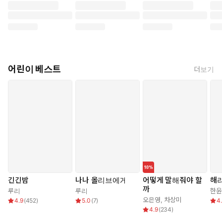
어린이 베스트
더보기
긴긴밤
나나 올리브에게
어떻게 말해줘야 할
해
까
루리
루리
한윤
오은영
,
차상미
4.9
(
452
)
5.0
(
7
)
4
4.9
(
234
)