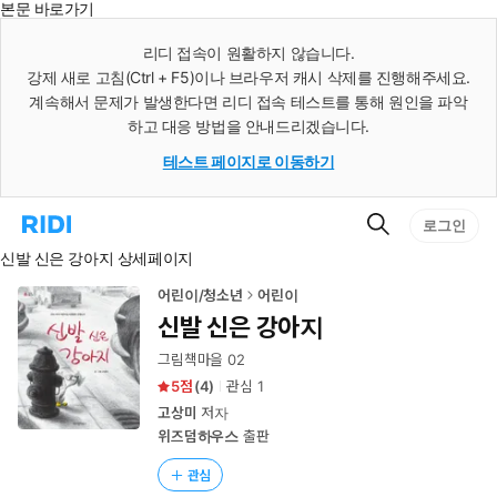
본문 바로가기
인
스
리디 접속이 원활하지 않습니다.
턴
강제 새로 고침(Ctrl + F5)이나 브라우저 캐시 삭제를 진행해주세요.
트
검
계속해서 문제가 발생한다면 리디 접속 테스트를 통해 원인을 파악
색
하고 대응 방법을 안내드리겠습니다.
테스트 페이지로 이동하기
검
리
로그인
색
디
신발 신은 강아지 상세페이지
홈
으
로
어린이/청소년
어린이
이
신발 신은 강아지
동
그림책마을 02
5
(
4
)
관심
1
고상미
저자
위즈덤하우스
출판
관심