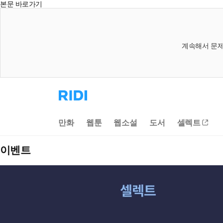
본문 바로가기
계속해서 문제
리
디
홈
으
만화
웹툰
웹소설
도서
셀렉트
로
이
동
이벤트