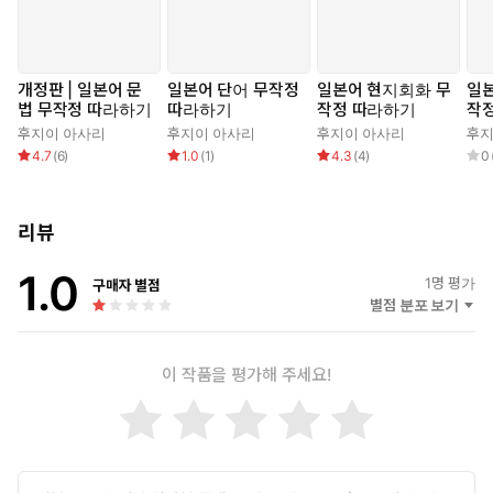
개정판 | 일본어 문
일본어 단어 무작정
일본어 현지회화 무
일본
법 무작정 따라하기
따라하기
작정 따라하기
작
노
후지이 아사리
후지이 아사리
후지이 아사리
후지
4.7
(
6
)
1.0
(
1
)
4.3
(
4
)
0
리뷰
1.0
1
명 평가
구매자 별점
별점 분포 보기
이 작품을 평가해 주세요!