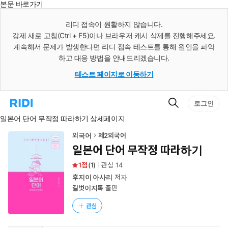
본문 바로가기
인
스
리디 접속이 원활하지 않습니다.
턴
강제 새로 고침(Ctrl + F5)이나 브라우저 캐시 삭제를 진행해주세요.
트
검
계속해서 문제가 발생한다면 리디 접속 테스트를 통해 원인을 파악
색
하고 대응 방법을 안내드리겠습니다.
테스트 페이지로 이동하기
검
리
로그인
색
디
일본어 단어 무작정 따라하기 상세페이지
홈
으
로
외국어
제2외국어
이
일본어 단어 무작정 따라하기
동
1
(
1
)
관심
14
후지이 아사리
저자
길벗이지톡
출판
관심