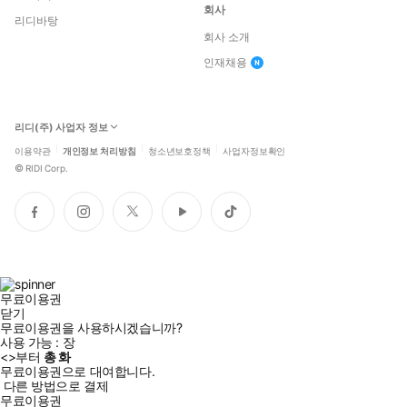
회사
리디바탕
회사 소개
인재채용
리디(주) 사업자 정보
이용약관
개인정보 처리방침
청소년보호정책
사업자정보확인
©
RIDI Corp.
페
인
트
유
틱
이
스
위
튜
톡
스
타
터
브
북
그
램
무료이용권
닫기
무료이용권을 사용하시겠습니까?
사용 가능 :
장
<
>부터
총
화
무료이용권으로 대여합니다.
다른 방법으로 결제
무료이용권