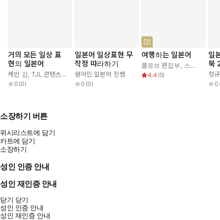
거의 모든 일상 표
일본어 일상표현 무
여행하는 일본어
일본
현의 일본어
작정 따라하기
북 
클로브 편집부
,
스미레
케빈 강
,
TJL 콘텐츠 연구소
원어민 일본어 진쌤
정규
4.4
(
5
)
0
(
0
)
0
(
0
)
0
소장하기 버튼
위시리스트에 담기
카트에 담기
소장하기
성인 인증 안내
성인 재인증 안내
닫기
닫기
성인 인증 안내
성인 재인증 안내