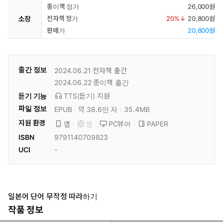
종이책 정가
26,000원
소장
전자책 정가
20
%↓
20,800원
판매가
20,800원
출간 정보
2024.06.21
전자책 출간
2024.06.22
종이책 출간
듣기 기능
TTS(듣기)
지원
파일 정보
EPUB
약 38.6만 자
35.4MB
지원 환경
PC뷰어
PAPER
앱
웹
ISBN
9791140709823
UCI
-
일본어 단어 무작정 따라하기
작품 정보