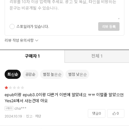
스포일러가 있습니다.
리뷰 등록
리뷰 작성 유의사항
구매자
1
전체
1
최신순
공감순
별점 높은순
별점 낮은순
epub이랑 epub3.0이랑 다른거 이번에 알았네요 ㅠㅠ 이럴줄 알았으면
Yes24에서 사는건데 아오
cha***
댓글
0
0
2024.10.19
신고
차단