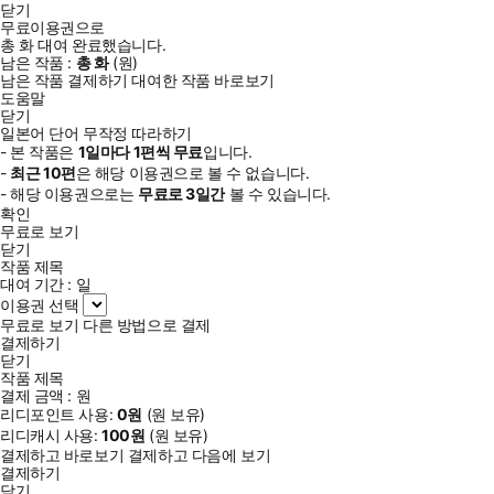
닫기
무료이용권으로
총
화
대여 완료했습니다.
남은 작품 :
총
화
(
원)
남은 작품 결제하기
대여한 작품 바로보기
도움말
닫기
일본어 단어 무작정 따라하기
- 본 작품은
1일
마다
1
편씩 무료
입니다.
-
최근
10편
은 해당 이용권으로 볼 수 없습니다.
- 해당 이용권으로는
무료로
3일
간
볼 수 있습니다.
확인
무료로 보기
닫기
작품 제목
대여 기간 :
일
이용권 선택
무료로 보기
다른 방법으로 결제
결제하기
닫기
작품 제목
결제 금액 :
원
리디포인트 사용:
0
원
(
원 보유)
리디캐시 사용:
100
원
(
원 보유)
결제하고 바로보기
결제하고 다음에 보기
결제하기
닫기