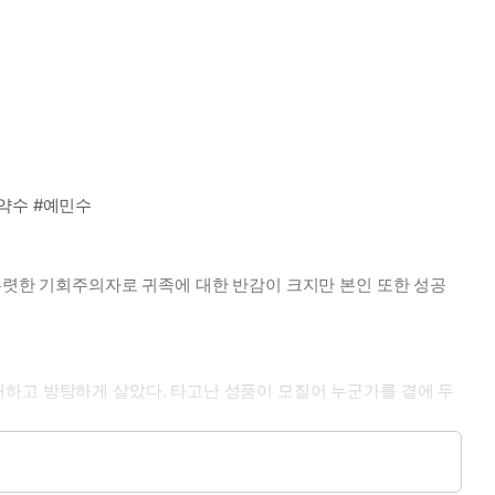
약수 #예민수
 뚜렷한 기회주의자로 귀족에 대한 반감이 크지만 본인 또한 성공
태하고 방탕하게 살았다. 타고난 성품이 모질어 누군가를 곁에 두
 때.