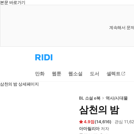
본문 바로가기
계속해서 문제
리
디
홈
으
만화
웹툰
웹소설
도서
셀렉트
로
이
삼천의 밤 상세페이지
동
BL 소설 e북
역사/시대물
삼천의 밤
4.9
(
14,616
)
관심
11,6
아마릴리아
저자