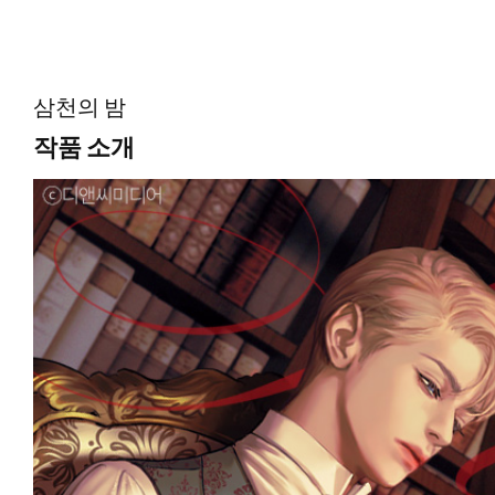
*공감 글귀:
“왜 울지?”
거친 목소리가 나왔다. 그 물음에 맥퀀은 답하는 대신 떨리는 손
삼천의 밤
“당신이 울지 못하니까.”
작품 소개