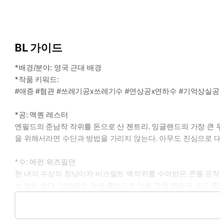
BL 가이드
*배경/분야: 영국 근대 배경
*작품 키워드:
#애증 #혐관 #쓰레기공x쓰레기수 #연상공x연하수 #기억상실공
*공: 맥퀀 레스터
엔필드의 준남작 작위를 돈으로 산 젠트리. 잉글랜드의 가장 큰 
을 위해서라면 수단과 방법을 가리지 않는다. 아무도 진심으로 대
*수: 에런 위즈필던
현 내각 수상의 장남이자 비스필트 백작위를 수여받은 콘웰 공작
는 법이 없다. 상습적인 아편 흡입으로 인해 감정 변화가 크고 
*이럴 때 보세요: 귀족으로 살기 위해 태어난 듯한 오연한 수를 보