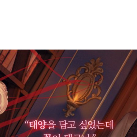
으로 에런의 상처 가득한 손을 붙잡았다. 에런은 가만히 뺨을 기울였다.