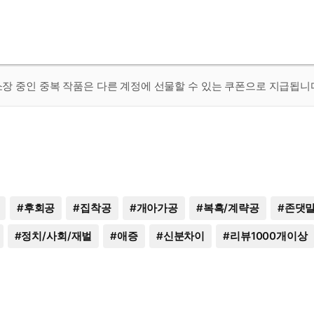
 소장 중인 중복 작품은 다른 계정에 선물할 수 있는 쿠폰으로 지급됩니
#
후회공
#
집착공
#
개아가공
#
복흑/계략공
#
존댓
#
정치/사회/재벌
#
애증
#
신분차이
#
리뷰1000개이상