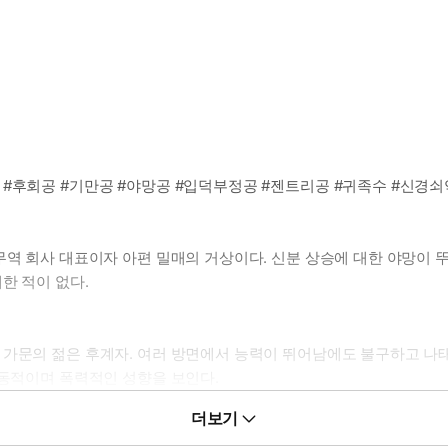
 #후회공 #기만공 #야망공 #입덕부정공 #젠트리공 #귀족수 #신경쇠
무역 회사 대표이자 아편 밀매의 거상이다. 신분 상승에 대한 야망이
한 적이 없다.
 가문의 젊은 후계자. 여러 방면에서 능력이 뛰어남에도 불구하고 나
충동적이며 폭력적인 성향을 보인다.
더보기
고 싶을 때, 이용하고자 한 감정에 무릎 꿇고 마는 야망공을 보고 싶을