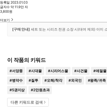
등록일
2023.01.03
글자수
약 11.9만 자
3,800
원
더보기
[구매 안내]
세트 또는 시리즈 전권 소장 시(대여 제외) 이미
이 작품의 키워드
#
서양풍
#
시대물
#
시리어스물
#
사건물
#
애절물
#
병약수
#
질투
#
오해/착각
#
외국인
#
왕족/귀족
#
5권이상
#
2만원초과
다른 키워드로 검색