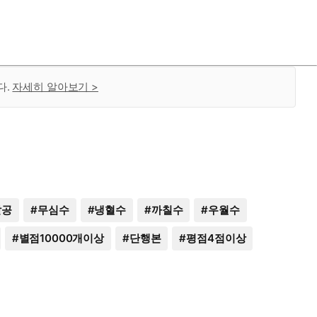
다.
자세히 알아보기 >
말공
#
무심수
#
냉혈수
#
까칠수
#
우월수
#
별점10000개이상
#
단행본
#
평점4점이상