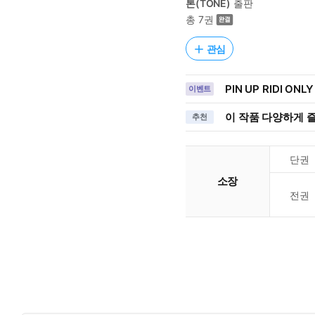
톤(TONE)
출판
총 7권
관심
PIN UP RIDI ONLY
이벤트
이 작품 다양하게 
추천
단권
소장
전권