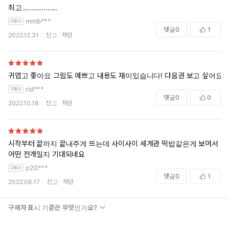
최고..................
mmb***
댓글
0
1
2022.12.31
신고
차단
귀엽고 좋아요 그림도 예쁘고 내용도 재미있습니다! 다음권 보고 싶어요
rid***
댓글
0
0
2022.10.18
신고
차단
시작부터 끝까지 끝내주게 뜨는데 사이사이 세계관 떡밥같은게 보여서
어떤 전개일지 기대되네요
p20***
댓글
0
1
2022.08.17
신고
차단
구매자 표시 기준은 무엇인가요?