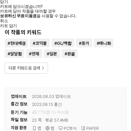
닫기
카트에 담으시겠습니까?
카트에 담아 작품을 대여할 경우
보유하신 무료이용권
을 사용할 수 없습니다.
취소
카트 담기
이 작품의 키워드
#
현대배경
#
코믹물
#
GL/백합
#
동거
#
애니화
#
달달함
#
연재
#
일본
#
완결
다른 키워드로 검색
업데이트
2026.08.03
업데이트
출간 정보
2022.08.15
출간
듣기 기능
TTS(듣기)
미
지원
파일 정보
23 쪽
평균 57.4MB
지원 환경
PC뷰어
PAPER
앱
웹