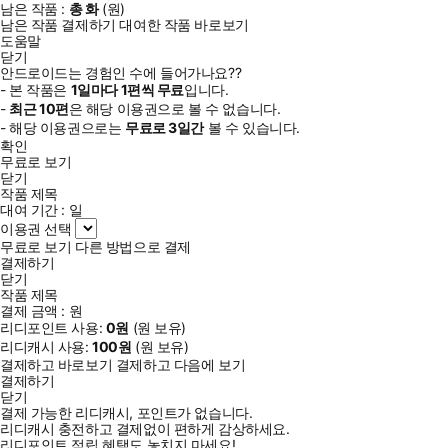
남은 작품 :
총
화
(
원)
남은 작품 결제하기
대여한 작품 바로보기
도움말
닫기
안드로이드는 경험인 수에 들어가나요??
- 본 작품은
1일
마다
1
편씩 무료
입니다.
-
최근
10편
은 해당 이용권으로 볼 수 없습니다.
- 해당 이용권으로는
무료로
3일
간
볼 수 있습니다.
확인
무료로 보기
닫기
작품 제목
대여 기간 :
일
이용권 선택
무료로 보기
다른 방법으로 결제
결제하기
닫기
작품 제목
결제 금액 :
원
리디포인트 사용:
0
원
(
원 보유)
리디캐시 사용:
100
원
(
원 보유)
결제하고 바로보기
결제하고 다음에 보기
결제하기
닫기
결제 가능한 리디캐시, 포인트가 없습니다.
리디캐시 충전하고 결제없이 편하게 감상하세요.
리디포인트 적립 혜택도 놓치지 마세요!