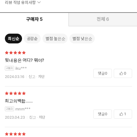
리뷰 작성 유의사항
구매자
5
전체
6
최신순
공감순
별점 높은순
별점 낮은순
뒷내용은 어디? 뭐야?
iku***
댓글
0
0
2024.03.16
신고
차단
최고의백합......
mnm***
댓글
0
1
2023.04.23
신고
차단