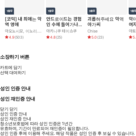
[코믹] 내 최애는 악
안드로이드는 경험
괴롭혀주세요 악역
악
역 영애
인 수에 들어가나
아가씨
여
요??
아오노시모
,
이노리.
,
정백송
야키니쿠 테이쇼쿠
,
하나가타
Chise
야토
4.9
(
503
)
4.8
(
25
)
5.0
(
23
)
5
소장하기 버튼
카트에 담기
선택 대여하기
성인 인증 안내
성인 재인증 안내
닫기
닫기
성인 인증 안내
성인 재인증 안내
청소년보호법에 따라 성인 인증은 1년간
유효하며, 기간이 만료되어 재인증이 필요합니다.
성인 인증 후에 이용해 주세요.
해당 작품은 성인 인증 후 보실 수 있습니다.