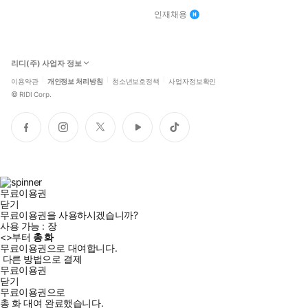
인재채용
리디(주) 사업자 정보
이용약관
개인정보 처리방침
청소년보호정책
사업자정보확인
©
RIDI Corp.
페
인
트
유
틱
이
스
위
튜
톡
스
타
터
브
북
그
램
무료이용권
닫기
무료이용권을 사용하시겠습니까?
사용 가능 :
장
<
>부터
총
화
무료이용권으로 대여합니다.
다른 방법으로 결제
무료이용권
닫기
무료이용권으로
총
화
대여 완료했습니다.