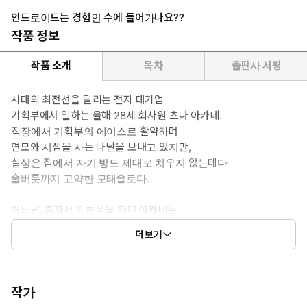
안드로이드는 경험인 수에 들어가나요??
작품 정보
작품 소개
목차
출판사 서평
시대의 최전선을 달리는 전자 대기업
기획부에서 일하는 올해 28세 회사원 츠다 아카네.
직장에서 기획부의 에이스로 활약하며
연모와 시샘을 사는 나날을 보내고 있지만,
실상은 집에서 자기 방도 제대로 치우지 않는데다
술버릇까지 고약한 모태솔로다.
어느날, 혼자서 외로움을 타던 아카네는
술김에 섹스용 안드로이드 · 나데시코를
더보기
구매해 버리고 마는데…?!
작가