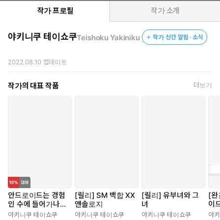
작가 프로필
작가 소개
야키니쿠 테이쇼쿠
Teishoku Yakiniku
작가 신간 알림 · 소식
2022.08.10
업데이트
작가의 대표 작품
더보기
안드로이드는 경험
[릴리] SM 백합 XX
[릴리] 유부녀와 그
[완
인 수에 들어가나
앤솔로지
녀
이드
요??
들
야키니쿠 테이쇼쿠
야키니쿠 테이쇼쿠
야키니쿠 테이쇼쿠
야키