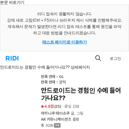
본문 바로가기
인
스
리디 접속이 원활하지 않습니다.
턴
강제 새로 고침(Ctrl + F5)이나 브라우저 캐시 삭제를 진행해주세요.
트
검
계속해서 문제가 발생한다면 리디 접속 테스트를 통해 원인을 파악
색
하고 대응 방법을 안내드리겠습니다.
테스트 페이지로 이동하기
검
리
로그인
색
디
안드로이드는 경험인 수에 들어가나요?? 상세페이지
홈
으
로
만화 연재
GL
이
만화 연재
코믹
동
안드로이드는 경험인 수에 들어
가나요??
4.8
(
25
)
관심
238
야키니쿠 테이쇼쿠
글, 그림
AK 커뮤니케이션즈
출판
총 42화