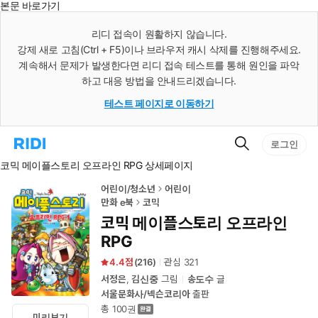
본문 바로가기
인
스
리디 접속이 원활하지 않습니다.
턴
강제 새로 고침(Ctrl + F5)이나 브라우저 캐시 삭제를 진행해주세요.
트
검
계속해서 문제가 발생한다면 리디 접속 테스트를 통해 원인을 파악
색
하고 대응 방법을 안내드리겠습니다.
테스트 페이지로 이동하기
검
리
로그인
색
디
코믹 메이플스토리 오프라인 RPG 상세페이지
홈
으
로
어린이/청소년
어린이
이
만화 e북
코믹
동
코믹 메이플스토리 오프라인
RPG
4.4
(
216
)
관심
321
서정은
,
김신중
그림
송도수
글
서울문화사/넥슨코리아
출판
총 100권
미리보기