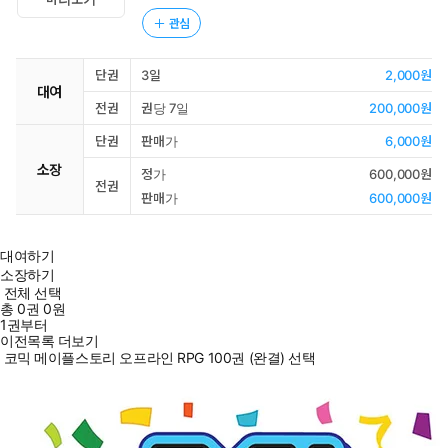
관심
단권
3일
2,000원
대여
전권
권당 7일
200,000원
단권
판매가
6,000원
소장
정가
600,000원
전권
판매가
600,000원
대여하기
소장하기
전체 선택
총
0
권
0원
1권부터
이전목록 더보기
코믹 메이플스토리 오프라인 RPG 100권 (완결) 선택