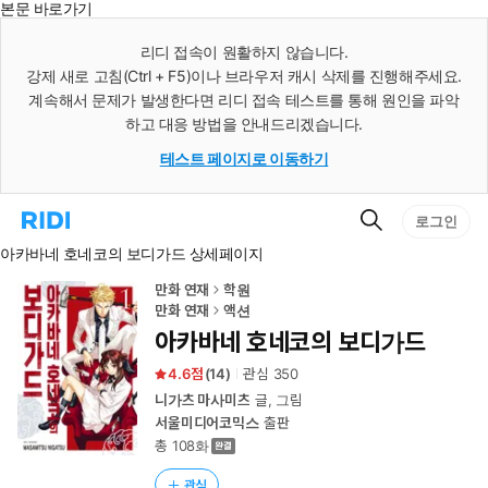
본문 바로가기
인
스
리디 접속이 원활하지 않습니다.
턴
강제 새로 고침(Ctrl + F5)이나 브라우저 캐시 삭제를 진행해주세요.
트
검
계속해서 문제가 발생한다면 리디 접속 테스트를 통해 원인을 파악
색
하고 대응 방법을 안내드리겠습니다.
테스트 페이지로 이동하기
검
리
로그인
색
디
아카바네 호네코의 보디가드 상세페이지
홈
으
로
만화 연재
학원
이
만화 연재
액션
동
아카바네 호네코의 보디가드
4.6
(
14
)
관심
350
니가츠 마사미츠
글, 그림
서울미디어코믹스
출판
총 108화
관심