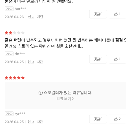
문장이 너무 별로라 이입이 잘 안됐어요.
har***
댓글
0
1
2026.04.26
신고
차단
같은 패턴이 반복되고 앵무새처럼 했던 말 반복하는 캐릭터들에 점점 안
꼴려요 스토리 없는 야한장면 원툴 소설인데...
rin***
댓글
0
1
2026.04.25
신고
차단
스포일러가 있는 리뷰입니다.
리뷰 보기
ryr***
댓글
0
2
2026.04.25
신고
차단