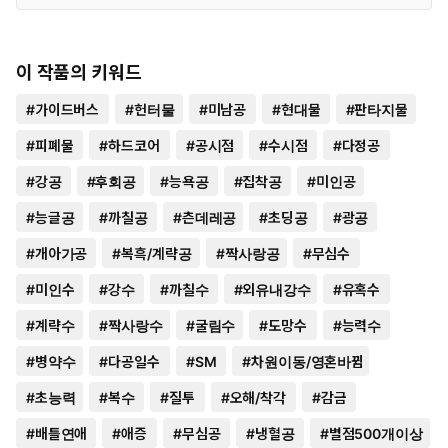
이 작품의 키워드
#
가이드버스
#
헌터물
#
미남공
#
현대물
#
판타지물
#
피폐물
#
하드코어
#
공시점
#
수시점
#
다정공
#
강공
#
후회공
#
능욕공
#
집착공
#
미인공
#
능글공
#
까칠공
#
츤데레공
#
초딩공
#
광공
#
개아가공
#
복흑/계략공
#
짝사랑공
#
무심수
#
미인수
#
강수
#
까칠수
#
외유내강수
#
유혹수
#
계략수
#
짝사랑수
#
굴림수
#
도망수
#
능력수
#
병약수
#
다공일수
#
SM
#
차원이동/영혼바뀜
#
초능력
#
복수
#
질투
#
오해/착각
#
감금
#
배틀연애
#
애증
#
무심공
#
냉혈공
#
별점500개이상