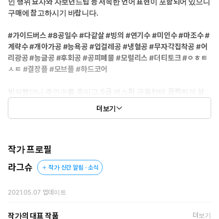
인 행위 묘사와 자보년드립 등 저속한 언어 표현이 포함되어 있으니
사람을 휘두르는 일에 능하고 눈치가 빨라, 고연우가 자신을 좋아한
구매에 참고하시기 바랍니다.
다는 점을 이용해 그 마음부터 무너뜨리고자 한다. 얼음 능력자.
* 공3: 강태원 – 1팀 소속 에스퍼. 불을 다루는 능력자로 성격도 언
#가이드버스 #8공일수 #다같살 #빙의 #연기수 #미인수 #마조수 #
행도 불처럼 과격하고 정도를 모른다. 특히 말투가 상스러워 같은
계략수 #개아가공 #능욕공 #입걸레공 #냉혈공 #무자각집착공 #어
에스퍼들도 질색한다. 극단적인 행동파로 고연우에게 죗값을 묻는
리광공 #능글공 #후회공 #공피폐물 #모럴리스 #더티토크 #ㅇㅎㅌ
일에도 앞장섰다. 제 감정에 솔직한 편이나 깨닫는 데 오래 걸린다.
ㅅㅌ #결장플 #모브플 #하드코어
* 공4: 신희성 – 백금발에 보라색 눈을 한 1팀 소속 전기 에스퍼. 느
릿한 말투에 맹하게 보이지만 소유욕이 강하고 손속이 빠르며 팀원
빙의했더니 주인수를 죽이고 S급 에스퍼 공들한테 끔찍하게 살
들에게도 또라이라고 불린다. 고연우를 제것이라 여기고 1팀 중 제
해당하는 악역수, 고연우가 되었다.
일 먼저 마음을 열며, 뭇사람에게 동의받지 못할 방식으로 아껴 준
더보기
다.
게다가 하필 빙의 시점은 주인수인 우지유를 죽인 직후.
* 공5: 김승찬 – A급 힐러. 에스퍼로서 타고난 회복 능력을 가진
하지만 원작과 다르게 고연우는 S급 가이드로 발현하고, 고연우의
고연우의 신체가 1팀에 의해 다치는 속도를 따라잡지 못하게 됐
가이딩 에너지를 느낀 공들의 행동 역시 원작과 다르게 바뀌는데.
작가 프로필
을 때, 납치되듯 끌려와 그를 치료한다. 상식인이라 처음엔 1팀을
무서워했으나 점점 망가져 가는 고연우를 보고 그를 빼낼 기회를
라그슈
작가 신간 알림 · 소식
“이 새끼, 데려가서 우리 좆집으로 쓰자. 그냥 죽이는 건 너무나 쉬운
노린다.
벌이잖아?”
* 공6: 이현재 – 에스퍼 센터의 보안팀 팀장으로, 센터장인 구혁준
“우지유를 죽인 걸 후회하게 만들어 주지. 나중에는 죽고 싶다고 빌
2021.05.07
업데이트
의 명령으로 죽었다고 알려진 고연우의 행방을 찾는다. 평소 존댓말
게 만들어 주겠어.”
을 사용하며, 차분하고 논리적이지만 행동해야 할 때에 뒤로 빼는
작가의 대표 작품
더보기
법이 없다. 망가진 고연우를 안타깝게 여긴다.