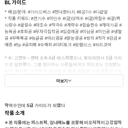
BL 가이드
* 배경/분야: #가이드버스 #현대판타지 #8공1수 #다같살
* 작품 키워드: #연기수 #미인수 #(겉)상처수 #(겉)까칠수 #(겉)짝
사랑수 #굴림수 #마조수 #적극수 #계략수 #힘숨찐수 #개아가공 #
능욕공 #후회공 #무자각집착공 #입걸레공 #미남공 #미인공 #냉혈
공 #무뚝뚝공 #능글공 #어리광공 #맑눈광공 #빙의 #착각 #감금 #
애증 #5p #공피폐 #수해피 #더티토크 #모럴리스 #하드코어
* 수: 고연우 – 센터 소속 A급 에스퍼였으나, 빙의되면서 S급 가이
드로 발현했다. 그를 싫어하는 사람들에게도 외모로는 인정받는
미인. 빙의한 ‘고연우’의 진실을 안 후로 공들에 의해 점점 망가지
는 척하며 자신의 피학적인 욕망이 만족될 만한 순간을 설계한다.
더보기
* 공1: 한지혁 – S급 에스퍼만 소속된 특별관리 1팀의 리더. 염동
력 능력자로 냉정할 정도로 이성적이고 무심하다. 인성 이슈가
있는 1팀을 유지시킬 만큼 평소에는 선을 잘 지키는 편이나, 우지
악역수인데 S급 가이드가 되었다
유를 죽인 고연우에겐 죄책감 없이 쉽게 선을 넘는다.
작품 소개
* 공2: 이도훈 – 빙의하기 전 ‘고연우’가 짝사랑하던 상대. 겉으로는
※ 본 작품에는 피스트퍽, 장내배뇨를 포함해 비도덕적이고 강압적
다정하고 온화해 보이나 사실 1팀에서 제일 속이 까맣다. 제 뜻대로