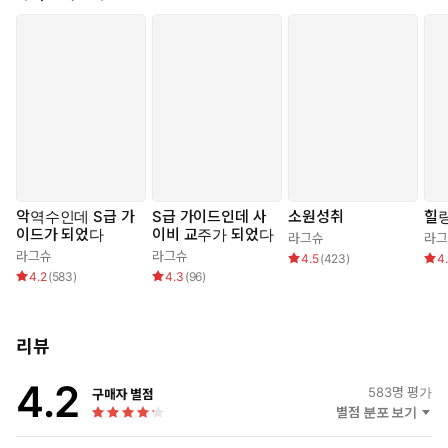
S급 에스퍼들은 고연우를 사망 처리하고 그들만 알 수 있는 곳에
* 공7: 석기우 – 해외팀 소속 S급 에스퍼로 박재림과 페어를 이뤄
가둬 강제로 가이딩한다. 하지만 빙의 전부터 비틀린 취향이었던
행동한다. 육체강화 능력자로 발발 떨면서도 까칠한 고연우를 야
고연우는 자신의 숨통을 막을 정도로 집착하는 에스퍼들이 오히
생 토끼라고 부른다. 다소 비틀린 구석이 있지만 자기보다 약한
려 기껍기만 하고.
사람한테 거칠게 대하진 않으며, 고연우에겐 다정한 편이다.
* 공8: 박재림 – 해외팀 소속 S급 에스퍼. 무기를 잘 다루는 능력자
그들이 조금 더 자신을 거리낌 없이 함부로 사용할 수 있도록 겉으
로 양방향 텔레파시도 쓸 수 있다. 고연우를 날다람쥐라고 부르며
로 반항하는 척까지 한다. 그런데…….
귀여워한다. 입이 험하고 기본적으로 자기 멋대로 굴지만 잠자리
에서는 오히려 배려해 주는 타입.
“야. 겨우 이따위로 처먹고는 그만 먹겠다고? 굶어 뒈지려고 작정
악역수인데 S급 가
S급 가이드인데 사
소원성취
힐
했냐?”
* 이럴 때 보세요:
이드가 되었다
이비 교주가 되었다
라그슈
라그
“……저리 가, 강태원. 너 때문에 내 좆집이 겁먹어서 안 먹으려고
- 결국 수를 굴린 공들만 피폐해지는 연기수 하드코어 뽕빨물. -
라그슈
라그슈
4.5
(
423
)
4
하잖아. 내가 먹여 줄게, 고연우. 자 아.”
빙의하자마자 공들한테 납치 감금되어서 성적으로 착취당하게
4.2
(
583
)
4.3
(
96
)
“연우야, 나한테 하고 싶은 말 없어? 지유를 죽일 정도로 질투하면
된 마조수가 겉으로는 싫다고 반항하면서 속으로는 즐기는 이야
서까지 나한테 하고 싶었던 말이 있었던 거잖아. 지금이라면 들어
기가 보고 싶을 때.
줄 테니 말해 봐. 어서.”
리뷰
“널 부축해도 된다고? 지금 날 허락한 건가?”
* 공감 글귀:
4.2
- “아주 잘 어울린다, 연우야. 좆집답게 더럽고 천박한 게 너랑 딱이
583
명 평가
구매자 별점
야.”
별점 분포 보기
[미리보기]