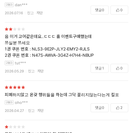
dan***
댓글
0
0
2026.07.16
신고
차단
음 이거 고어같은데요..ㄷㄷㄷ 훔 이벤트구매했는데
쓰실분 쓰세요
1권 쿠폰 번호 : NLS3-9E2P-JLY2-EMY2-RJLS
2권 쿠폰 번호 : N47S-AWVA-3G4Z-H7H4-NBUP
tut***
댓글
1
0
2026.05.29
신고
차단
피폐하지않고 온갖 행위들을 하는데 그닥 꼴리지않는다는게 킬포
oho***
댓글
0
2
2026.04.27
신고
차단