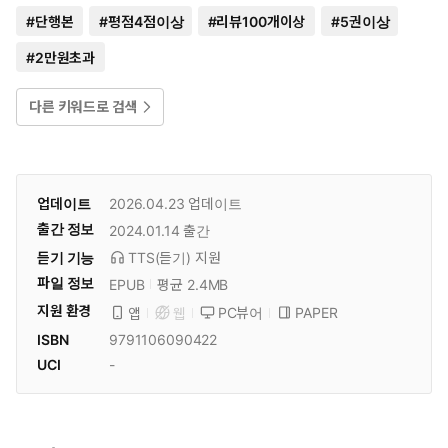
#
단행본
#
평점4점이상
#
리뷰100개이상
#
5권이상
#
2만원초과
다른 키워드로 검색
업데이트
2026.04.23
업데이트
출간 정보
2024.01.14
출간
듣기 기능
TTS(듣기)
지원
파일 정보
EPUB
평균 2.4MB
지원 환경
PC뷰어
PAPER
앱
웹
ISBN
9791106090422
UCI
-