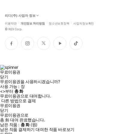
리디(주) 사업자 정보
이용약관
개인정보 처리방침
청소년보호정책
사업자정보확인
©
RIDI Corp.
페
인
트
유
틱
이
스
위
튜
톡
스
타
터
브
북
그
램
무료이용권
닫기
무료이용권을 사용하시겠습니까?
사용 가능 :
장
<
>부터
총
화
무료이용권으로 대여합니다.
다른 방법으로 결제
무료이용권
닫기
무료이용권으로
총
화
대여 완료했습니다.
남은 작품 :
총
화
(
원)
남은 작품 결제하기
대여한 작품 바로보기