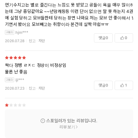
기 시작했다.
연기수치고는 별로 즐긴다는 느낌도 못 받았고 공들이 욕을 매우 많이하
는데 그냥 중딩같아요 ~~년암캐등등 이런 단어 없으면 말 못 하는지 4권
에 실험 당하고 모브들한테 당하는 장면 나와요 저는 모브 안 좋아해서 넘
‘……하아, 이거지.’
기면서 봤어요 모브빼고는 취향이라 본건데 살짝 아쉽ㅠㅠ
hjm***
모두가 나한테만 집중하고 있는 상황. 황홀할 만큼 밀려드는 고통에
댓글
0
0
속으로 웃음을 삼켜 낸 나는 내 예상대로 움직이는 에스퍼들을 사랑
2026.07.28
신고
차단
스럽게 바라보았다.
‘무슨 수를 써도 절대 안 놓아준다. 너희들.’
싹다 정병 ㄹㅈㄷ 정상이 비정상임
물론 난 좋음
iji***
댓글
0
1
2026.07.23
신고
차단
스포일러가 있는 리뷰입니다.
리뷰 보기