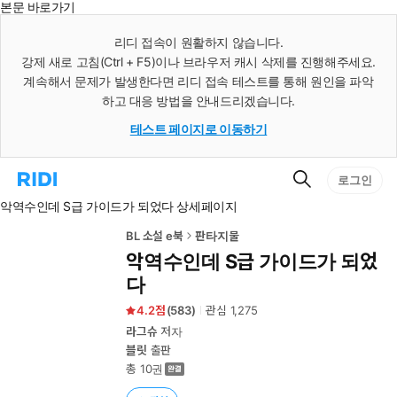
본문 바로가기
인
스
리디 접속이 원활하지 않습니다.
턴
강제 새로 고침(Ctrl + F5)이나 브라우저 캐시 삭제를 진행해주세요.
트
검
계속해서 문제가 발생한다면 리디 접속 테스트를 통해 원인을 파악
색
하고 대응 방법을 안내드리겠습니다.
테스트 페이지로 이동하기
검
리
로그인
색
디
악역수인데 S급 가이드가 되었다 상세페이지
홈
으
로
BL 소설 e북
판타지물
이
악역수인데 S급 가이드가 되었
동
다
4.2
(
583
)
관심
1,275
라그슈
저자
블릿
출판
총 10권