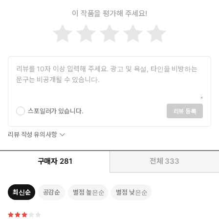
눈앞의 이 네 명은 이제 내가 아니면 제대로 숨조차 쉬지 못한다.
압도적으로 높은 파장의 가이딩이란 그런 것이었다.
이 작품을 평가해 주세요!
가이드를 아무리 증오하더라도 결국 을의 입장에서 바닥을 설설 길
수밖에 없게 되는 그런.
한지혁이 크게 가슴을 들썩였다. 날 죽일 수 없는 이 상황이 혐오스
러운 듯 얼굴을 일그러트리더니 내 목을 쥔 채로 거칠게 일으켜 세웠
다.
그러자 기다렸다는 듯 분노한 에스퍼들이 다시 내 입과 뒷구멍에 좆
을 사납게 찔러 넣었다.
스포일러가 있습니다.
리뷰 등록
“우욱, 욱, 우!”
리뷰 작성 유의사항
“이 창년이, 씨발, 우지유를, 우지유를!”
“지유가 너 때문에 죽었어. 죽었다고…….”
“연우야. 네 뒷보지 이번에 내가 완전히 찢어 줄게. 그러면 조금은 정
구매자
281
전체
333
신 차리겠지, 응?”
“다시는 그 더러운 입으로 우지유를 언급할 수 없게 구멍이란 구멍은
최신순
공감순
별점 높은순
별점 낮은순
전부 망가트려 주겠다.”
그들이 완전히 돌아 버린 눈빛으로 이내 내 몸속에 좆을 거칠게 처박