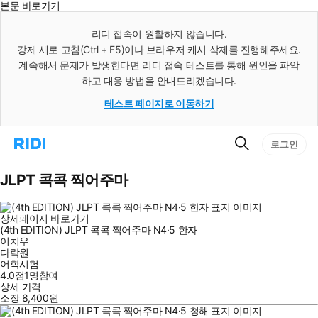
본문 바로가기
인
스
리디 접속이 원활하지 않습니다.
턴
강제 새로 고침(Ctrl + F5)이나 브라우저 캐시 삭제를 진행해주세요.
트
검
계속해서 문제가 발생한다면 리디 접속 테스트를 통해 원인을 파악
색
하고 대응 방법을 안내드리겠습니다.
테스트 페이지로 이동하기
검
리
로그인
색
디
홈
으
JLPT 콕콕 찍어주마
로
이
동
상세페이지 바로가기
(4th EDITION) JLPT 콕콕 찍어주마 N4·5 한자
이치우
다락원
어학시험
4.0점
1
명
참여
상세 가격
소장
8,400
원