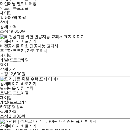
머신러닝 엔지니어링
안드리 부르코프
제이펍
컴퓨터/앱 활용
참여
상세 가격
소장
19,600
원
상세페이지 바로가기
비전공자를 위한 인공지능 교과서
후쿠마 도모키
,
가토 고이치
제이펍
개발/프로그래밍
참여
상세 가격
소장
12,600
원
상세페이지 바로가기
딥러닝을 위한 수학
로널드 크노이젤
제이펍
개발/프로그래밍
5.0점
1
명
참여
상세 가격
소장
21,000
원
상세페이지 바로가기