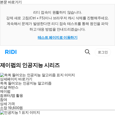
본문 바로가기
인
스
리디 접속이 원활하지 않습니다.
턴
강제 새로 고침(Ctrl + F5)이나 브라우저 캐시 삭제를 진행해주세요.
트
검
계속해서 문제가 발생한다면 리디 접속 테스트를 통해 원인을 파악
색
하고 대응 방법을 안내드리겠습니다.
테스트 페이지로 이동하기
검
리
로그인
색
디
홈
으
제이펍의 인공지능 시리즈
로
이
동
상세페이지 바로가기
쏙쏙 들어오는 인공지능 알고리즘
리샬 허반스
제이펍
컴퓨터/앱 활용
참여
상세 가격
소장
19,600
원