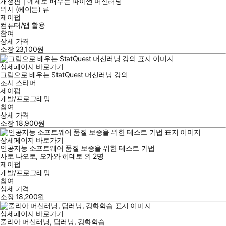
개정판｜예제로 배우는 파이썬 머신러닝
위시 (헤이든) 류
제이펍
컴퓨터/앱 활용
참여
상세 가격
소장
23,100
원
상세페이지 바로가기
그림으로 배우는 StatQuest 머신러닝 강의
조시 스타머
제이펍
개발/프로그래밍
참여
상세 가격
소장
18,900
원
상세페이지 바로가기
인공지능 소프트웨어 품질 보증을 위한 테스트 기법
사토 나오토
,
오가와 히데토
외
2명
제이펍
개발/프로그래밍
참여
상세 가격
소장
18,200
원
상세페이지 바로가기
줄리아 머신러닝, 딥러닝, 강화학습