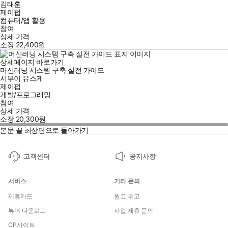
김태훈
제이펍
컴퓨터/앱 활용
참여
상세 가격
소장
22,400
원
상세페이지 바로가기
머신러닝 시스템 구축 실전 가이드
시부이 유스케
제이펍
개발/프로그래밍
참여
상세 가격
소장
20,300
원
본문 끝
최상단으로 돌아가기
고객센터
공지사항
서비스
기타 문의
제휴카드
원고 투고
뷰어 다운로드
사업 제휴 문의
CP사이트