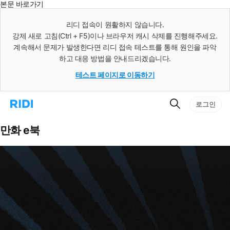
본문 바로가기
인
스
리디 접속이 원활하지 않습니다.
턴
강제 새로 고침(Ctrl + F5)이나 브라우저 캐시 삭제를 진행해주세요.
트
검
계속해서 문제가 발생한다면 리디 접속 테스트를 통해 원인을 파악
색
하고 대응 방법을 안내드리겠습니다.
테스트 페이지로 이동하기
검
리
로그인
색
디
홈
으
만화 e북
로
이
동