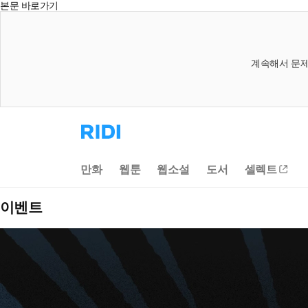
본문 바로가기
계속해서 문제
리
디
홈
으
만화
웹툰
웹소설
도서
셀렉트
로
이
동
이벤트