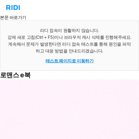
리
인
디
스
본문 바로가기
홈
턴
으
트
리디 접속이 원활하지 않습니다.
로
검
이
강제 새로 고침(Ctrl + F5)이나 브라우저 캐시 삭제를 진행해주세요.
색
동
계속해서 문제가 발생한다면 리디 접속 테스트를 통해 원인을 파악
하고 대응 방법을 안내드리겠습니다.
테스트 페이지로 이동하기
로맨스 e북