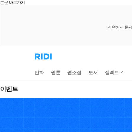
본문 바로가기
계속해서 문제
리
디
홈
으
만화
웹툰
웹소설
도서
셀렉트
로
이
동
이벤트