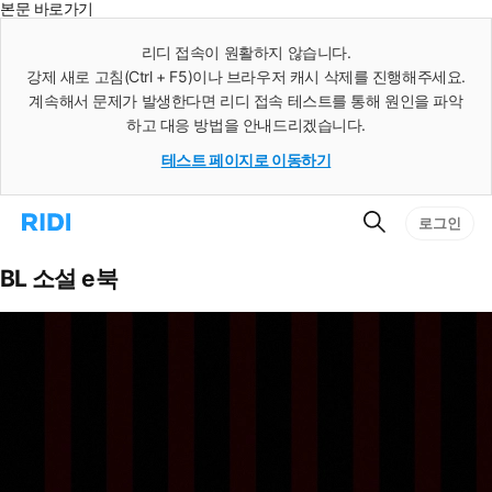
본문 바로가기
인
스
리디 접속이 원활하지 않습니다.
턴
강제 새로 고침(Ctrl + F5)이나 브라우저 캐시 삭제를 진행해주세요.
트
검
계속해서 문제가 발생한다면 리디 접속 테스트를 통해 원인을 파악
색
하고 대응 방법을 안내드리겠습니다.
테스트 페이지로 이동하기
검
리
로그인
색
디
홈
으
BL 소설 e북
로
이
동