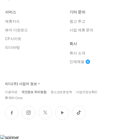
서비스
기타 문의
제휴카드
원고 투고
뷰어 다운로드
사업 제휴 문의
CP사이트
회사
리디바탕
회사 소개
인재채용
리디(주) 사업자 정보
이용약관
개인정보 처리방침
청소년보호정책
사업자정보확인
©
RIDI Corp.
페
인
트
유
틱
이
스
위
튜
톡
스
타
터
브
북
그
램