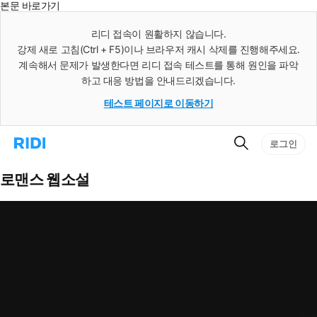
본문 바로가기
인
스
리디 접속이 원활하지 않습니다.
턴
강제 새로 고침(Ctrl + F5)이나 브라우저 캐시 삭제를 진행해주세요.
트
검
계속해서 문제가 발생한다면 리디 접속 테스트를 통해 원인을 파악
색
하고 대응 방법을 안내드리겠습니다.
테스트 페이지로 이동하기
검
리
로그인
색
디
홈
으
로맨스 웹소설
로
이
동