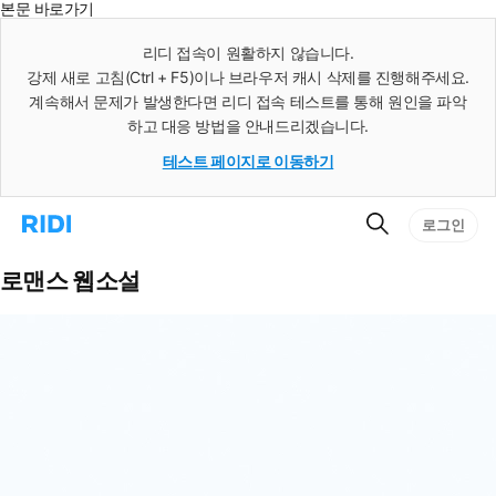
본문 바로가기
인
스
리디 접속이 원활하지 않습니다.
턴
강제 새로 고침(Ctrl + F5)이나 브라우저 캐시 삭제를 진행해주세요.
트
검
계속해서 문제가 발생한다면 리디 접속 테스트를 통해 원인을 파악
색
하고 대응 방법을 안내드리겠습니다.
테스트 페이지로 이동하기
검
리
로그인
색
디
홈
으
로맨스 웹소설
로
이
동