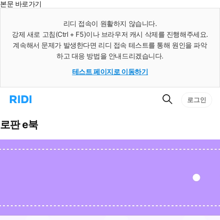
본문 바로가기
인
스
리디 접속이 원활하지 않습니다.
턴
강제 새로 고침(Ctrl + F5)이나 브라우저 캐시 삭제를 진행해주세요.
트
검
계속해서 문제가 발생한다면 리디 접속 테스트를 통해 원인을 파악
색
하고 대응 방법을 안내드리겠습니다.
테스트 페이지로 이동하기
검
리
로그인
색
디
홈
으
로판 e북
로
이
동