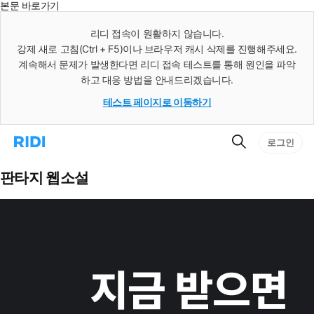
본문 바로가기
인
스
리디 접속이 원활하지 않습니다.
턴
강제 새로 고침(Ctrl + F5)이나 브라우저 캐시 삭제를 진행해주세요.
트
검
계속해서 문제가 발생한다면 리디 접속 테스트를 통해 원인을 파악
색
하고 대응 방법을 안내드리겠습니다.
테스트 페이지로 이동하기
검
리
로그인
색
디
홈
으
판타지 웹소설
로
이
동